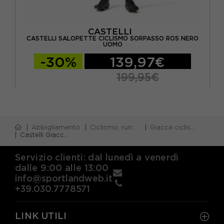
CASTELLI
 2
CASTELLI SALOPETTE CICLISMO SORPASSO ROS NERO
C
UOMO
-30%
139,97€
199,95€
Abbigliamento
Ciclismo, running e piscina
Giacca ciclismo
Castelli Giacca Ciclismo Alpha Flight Ros Light Nero Uomo
Servizio clienti: dal lunedì a venerdì
dalle 9:00 alle 13:00
info@sportlandweb.it
+39.030.7778571
LINK UTILI