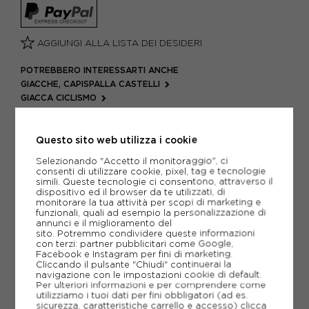
AGGIUNGI ALLA LISTA DEI DESIDERI
POTREBBERO INTERESSARTI ANCHE
GIACCHE, CAPISPALLA CASTELLI
GIACCA CICLISMO
ARTICOLI SPORTIVI CASTELLI
METODI DI PAGAMENTO
Questo sito web utilizza i cookie
Selezionando "Accetto il monitoraggio", ci
consenti di utilizzare cookie, pixel, tag e tecnologie
simili. Queste tecnologie ci consentono, attraverso il
PIÙ INFORMAZIONI
dispositivo ed il browser da te utilizzati, di
monitorare la tua attività per scopi di marketing e
funzionali, quali ad esempio la personalizzazione di
SCHEDA TECNICA
annunci e il miglioramento del
sito. Potremmo condividere queste informazioni
con terzi: partner pubblicitari come Google,
GUIDA ALLE TAGLIE
Facebook e Instagram per fini di marketing.
Cliccando il pulsante "Chiudi" continuerai la
navigazione con le impostazioni cookie di default.
Per ulteriori informazioni e per comprendere come
CONSIGLIATI DA NOI
utilizziamo i tuoi dati per fini obbligatori (ad es.
sicurezza, caratteristiche carrello e accesso)
clicca