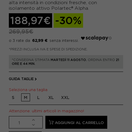
alta intensità in condizioni fresche, con
isolamento attivo Polartec® Alpha.
188,97€
-30%
269,95€
62,99 €
*PREZZI INCLUSA IVA E SPESE DI SPEDIZIONE.
*CONSEGNA STIMATA
MARTEDÌ 11 AGOSTO.
ORDINA ENTRO
21
ORE E 44 MIN.
GUIDA TAGLIE
Seleziona una taglia
S
M
L
XL
XXL
Attenzione: ultimi articoli in magazzino!
AGGIUNGI AL CARRELLO