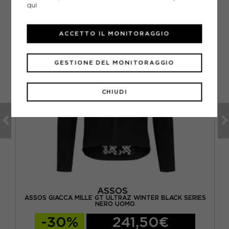
qui
ACCETTO IL MONITORAGGIO
GESTIONE DEL MONITORAGGIO
CHIUDI
ASSOS
1
ASSOS GIACCA MILLE GT ULTRAZ WINTER BLACK SERIES
NERO UOMO
-30%
241,50€