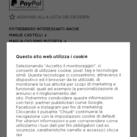
AGGIUNGI ALLA LISTA DEI DESIDERI
POTREBBERO INTERESSARTI ANCHE
MAGLIE CASTELLI
MAGLIA CICLISMO M/CORTA
ARTICOLI SPORTIVI CASTELLI
Questo sito web utilizza i cookie
METODI DI PAGAMENTO
Selezionando "Accetto il monitoraggio", ci
consenti di utilizzare cookie, pixel, tag e tecnologie
simili. Queste tecnologie ci consentono, attraverso il
dispositivo ed il browser da te utilizzati, di
PIÙ INFORMAZIONI
monitorare la tua attività per scopi di marketing e
funzionali, quali ad esempio la personalizzazione di
annunci e il miglioramento del
SCHEDA TECNICA
sito. Potremmo condividere queste informazioni
con terzi: partner pubblicitari come Google,
GUIDA ALLE TAGLIE
Facebook e Instagram per fini di marketing.
Cliccando il pulsante "Chiudi" continuerai la
navigazione con le impostazioni cookie di default.
Per ulteriori informazioni e per comprendere come
utilizziamo i tuoi dati per fini obbligatori (ad es.
CONSIGLIATI DA NOI
sicurezza, caratteristiche carrello e accesso)
clicca
qui