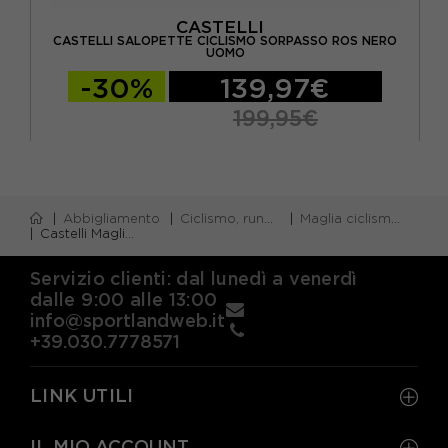
CASTELLI
 2
CASTELLI SALOPETTE CICLISMO SORPASSO ROS NERO
C
UOMO
-30%
139,97€
199,95€
Abbigliamento
Ciclismo, running e piscina
Maglia ciclismo m/corta
Castelli Maglia Ciclismo Gabba R Nero Uomo
Servizio clienti: dal lunedì a venerdì
dalle 9:00 alle 13:00
info@sportlandweb.it
+39.030.7778571
LINK UTILI
IL MIO ACCOUNT