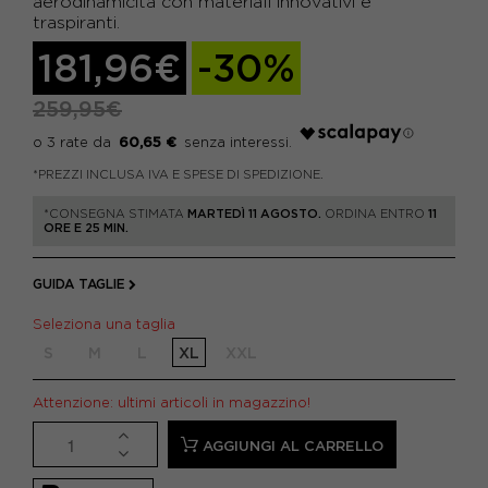
aerodinamicità con materiali innovativi e
traspiranti.
181,96€
-30%
259,95€
60,65 €
*PREZZI INCLUSA IVA E SPESE DI SPEDIZIONE.
*CONSEGNA STIMATA
MARTEDÌ 11 AGOSTO.
ORDINA ENTRO
11
ORE E 25 MIN.
GUIDA TAGLIE
Seleziona una taglia
S
M
L
XL
XXL
Attenzione: ultimi articoli in magazzino!
AGGIUNGI AL CARRELLO