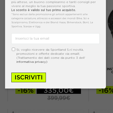
più attese, un buono compleanno e tanti consigli per
vivere al meglio la tua passione sportiva.
Lo sconto è valido sul tuo primo acquisto.
*Sono esclusi dalla promozione gli articoli appartenenti alle
categorie calzature, attrezzo e accessori dei mondi Bike, Sci e
Scialpinismo, Elettronica e dei Brand Assos, Birkenstock, Bont, La
Sportiva, Scarpa e Ugg.
Si, voglio ricevere da Sportland S.r.l novità,
promozioni e offerte dedicate via email!.
(Trattamento dei dati come da punto 3 dell'
informativa privacy)
GARMIN
GARMIN INS
GARMIN INSTINCT 3 AMOLED 45MM NERO
ISCRIVITI
ACQUISTA
-16%
335,00€
-16
399,99€
TU
TU