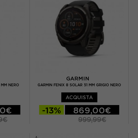
GARMIN
5 MM NERO
GARMIN FENIX 8 SOLAR 51 MM GRIGIO NERO
ACQUISTA
00€
-13%
869,00€
9€
999,99€
TU