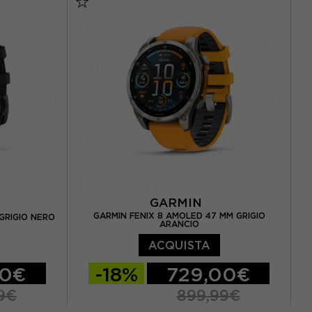
GARMIN
GARMIN FENIX 8 AMOLED 47 MM GRIGIO
GRIGIO NERO
ARANCIO
ACQUISTA
00€
-18%
729,00€
9€
899,99€