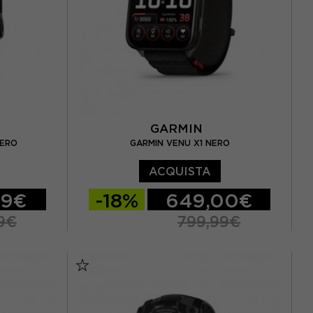
GARMIN
NERO
GARMIN VENU X1 NERO
ACQUISTA
99€
-18%
649,00€
9€
799,99€
TU