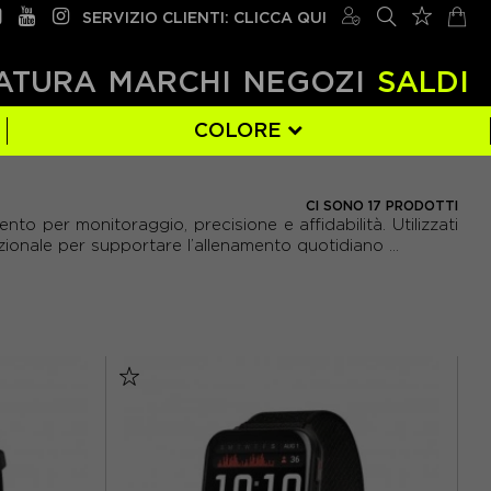
SERVIZIO CLIENTI: CLICCA QUI
ATURA
MARCHI
NEGOZI
SALDI
COLORE
NERO
(11)
CI SONO 17 PRODOTTI
o per monitoraggio, precisione e affidabilità. Utilizzati
unzionale per supportare l’allenamento quotidiano ...