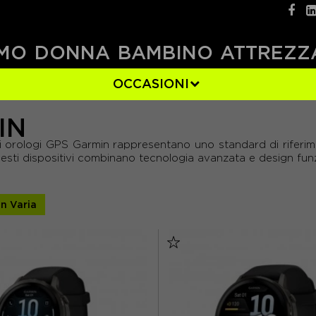
MO
DONNA
BAMBINO
ATTREZZ
OCCASIONI
IN
GRIGIO
(8)
 orologi GPS Garmin rappresentano uno standard di riferiment
llo, questi dispositivi combinano tecnologia avanzata e design f
n Varia