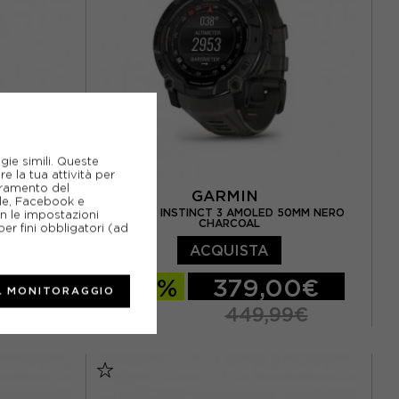
gie simili. Queste
e la tua attività per
ioramento del
GARMIN
gle, Facebook e
GARMIN INSTINCT 3 AMOLED 50MM NERO
on le impostazioni
O SLATE
CHARCOAL
er fini obbligatori (ad
ACQUISTA
00€
-15%
379,00€
L MONITORAGGIO
9€
449,99€
TU