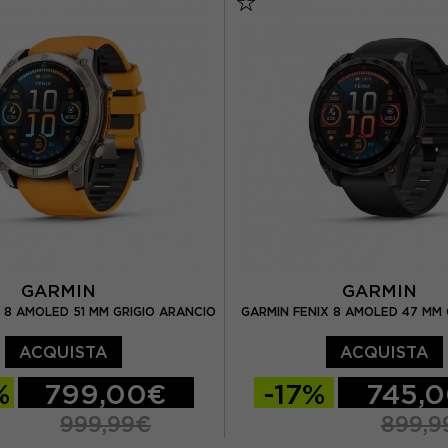
GARMIN
GARMIN
 8 AMOLED 51 MM GRIGIO ARANCIO
GARMIN FENIX 8 AMOLED 47 MM 
ACQUISTA
ACQUISTA
%
799,00€
-17%
745,
999,99€
899,9