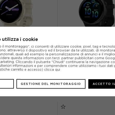
utilizza i cookie
l monitoraggio", ci consenti di utilizzare cookie, pixel, tag e tecnolo
o, attraverso il dispositivo ed il browser da te utilizzati, di monitorar
unzionali, quali ad esempio la personalizzazione di annunci e il migl
GARMIN
GARMIN
idere queste informazioni con terzi: partner pubblicitari come Goo
marketing. Cliccando il pulsante "Chiudi" continuerai la navigazione c
IVOACTIVE 6 ORO LUNAR GOLD
GARMIN VIVOACTIVE 6 NER
ulteriori informazioni e per comprendere come utilizziamo i tuoi dati p
ristiche carrello e accesso)
clicca qui
ACQUISTA
ACQUISTA
%
259,00€
-20%
263,
GESTIONE DEL MONITORAGGIO
ACCETTO I
329,99€
329,9
TU