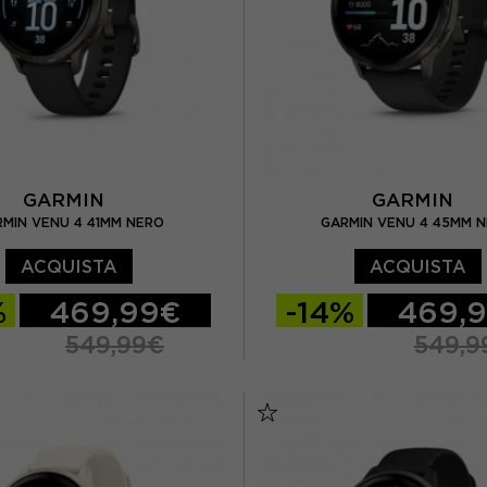
GARMIN
GARMIN
MIN VENU 4 41MM NERO
GARMIN VENU 4 45MM 
ACQUISTA
ACQUISTA
%
469,99€
-14%
469,
549,99€
549,9
TU