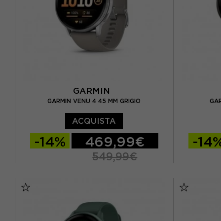
GARMIN
GARMIN VENU 4 45 MM GRIGIO
GAR
ACQUISTA
-14%
469,99€
-14
549,99€
TU
TU