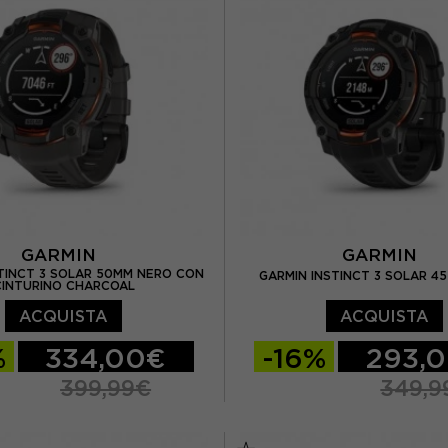
GARMIN
GARMIN
TINCT 3 SOLAR 50MM NERO CON
GARMIN INSTINCT 3 SOLAR 4
CINTURINO CHARCOAL
ACQUISTA
ACQUISTA
%
334,00€
-16%
293,
399,99€
349,9
TU