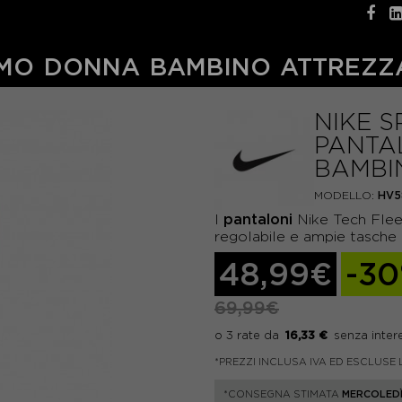
MO
DONNA
BAMBINO
ATTREZZ
NIKE 
PANTA
BAMBI
MODELLO:
HV5
pantaloni
I
Nike Tech Flee
regolabile e ampie tasche 
48,99€
-3
69,99€
16,33 €
*PREZZI INCLUSA IVA ED ESCLUSE 
*CONSEGNA STIMATA
MERCOLEDÌ