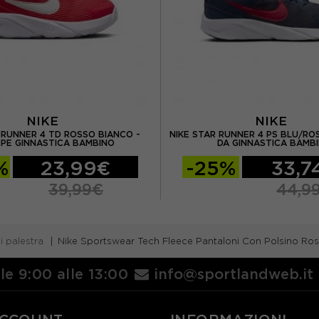
NIKE
NIKE
 RUNNER 4 TD ROSSO BIANCO -
NIKE STAR RUNNER 4 PS BLU/RO
PE GINNASTICA BAMBINO
DA GINNASTICA BAMB
%
23,99€
-25%
33,7
39,99€
44,9
i palestra
Nike Sportswear Tech Fleece Pantaloni Con Polsino R
lle 9:00 alle 13:00
info@sportlandweb.it