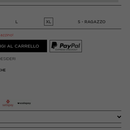
L
XL
S - RAGAZZO
gazzino!
GI AL CARRELLO
DESIDERI
CHE