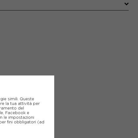
gie simili. Queste
e la tua attività per
ioramento del
gle, Facebook e
on le impostazioni
er fini obbligatori (ad