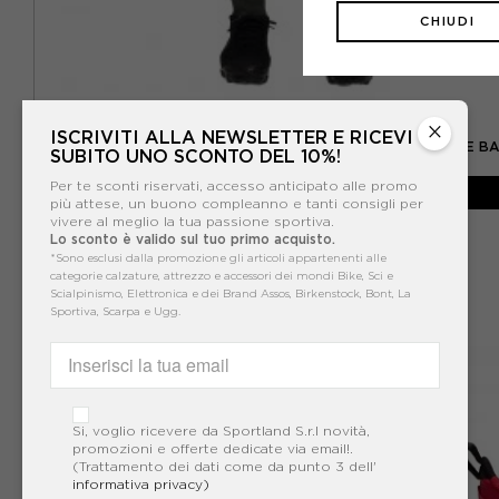
CHIUDI
NIKE
×
ISCRIVITI ALLA NEWSLETTER E RICEVI
NIKE PANTALONI CON POLSINO TECH FLEECE CAMOUFLAGE B
SUBITO UNO SCONTO DEL 10%!
-40%
53,99€
Per te sconti riservati, accesso anticipato alle promo
più attese, un buono compleanno e tanti consigli per
vivere al meglio la tua passione sportiva.
89,99€
Lo sconto è valido sul tuo primo acquisto.
*Sono esclusi dalla promozione gli articoli appartenenti alle
categorie calzature, attrezzo e accessori dei mondi Bike, Sci e
Scialpinismo, Elettronica e dei Brand Assos, Birkenstock, Bont, La
Sportiva, Scarpa e Ugg.
Si, voglio ricevere da Sportland S.r.l novità,
promozioni e offerte dedicate via email!.
(Trattamento dei dati come da punto 3 dell'
informativa privacy)