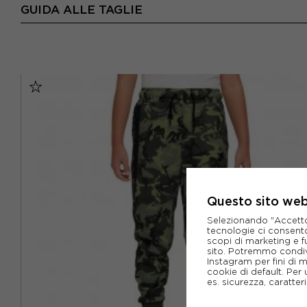
GUIDA ALLE TAGLIE
Questo sito web 
Selezionando "Accetto i
tecnologie ci consenton
scopi di marketing e f
sito. Potremmo condiv
Instagram per fini di 
cookie di default. Per 
es. sicurezza, caratte