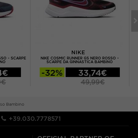
NIKE
SSO - SCARPE
NIKE COSMIC RUNNER GS NERO ROSSO -
N
INO
SCARPE DA GINNASTICA BAMBINO
4€
-32%
33,74€
9€
49,99€
osso Bambino
+39.030.7778571