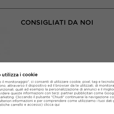
CONSIGLIATI DA NOI
utilizza i cookie
l monitoraggio", ci consenti di utilizzare cookie, pixel, tag e tecnolo
o, attraverso il dispositivo ed il browser da te utilizzati, di monitorar
unzionali, quali ad esempio la personalizzazione di annunci e il migl
idere queste informazioni con terzi: partner pubblicitari come Goo
marketing. Cliccando il pulsante "Chiudi" continuerai la navigazione c
ulteriori informazioni e per comprendere come utilizziamo i tuoi dati p
ristiche carrello e accesso)
clicca qui