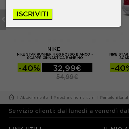
ISCRIVITI
NIKE
RPE
NIKE STAR RUNNER 4 GS ROSSO BIANCO -
NIKE STAR
SCARPE GINNASTICA BAMBINO
SCAR
-40%
32,99€
-40
54,99€
Abbigliamento
Palestra e home gym
Pantaloni lungh
Servizio clienti: dal lunedì a venerdì da