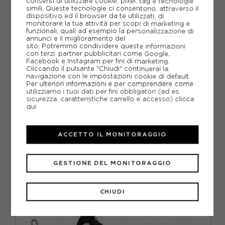
consenti di utilizzare cookie, pixel, tag e tecnologie
simili. Queste tecnologie ci consentono, attraverso il
dispositivo ed il browser da te utilizzati, di
PIÙ INFORMAZIONI
monitorare la tua attività per scopi di marketing e
funzionali, quali ad esempio la personalizzazione di
annunci e il miglioramento del
SCHEDA TECNICA
sito. Potremmo condividere queste informazioni
con terzi: partner pubblicitari come Google,
Facebook e Instagram per fini di marketing.
GUIDA ALLE TAGLIE
Cliccando il pulsante "Chiudi" continuerai la
navigazione con le impostazioni cookie di default.
Per ulteriori informazioni e per comprendere come
DOMANDE FREQUENTI
utilizziamo i tuoi dati per fini obbligatori (ad es.
sicurezza, caratteristiche carrello e accesso)
clicca
Come ordinare la taglia giusta?
qui
ACCETTO IL MONITORAGGIO
CONSIGLIATI DA NOI
GESTIONE DEL MONITORAGGIO
CHIUDI