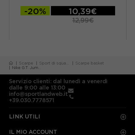
-20%
10,39€
12,99€
Scarpe
Sport di squadra
Scarpe basket
Nike G.T. Jump Academy Rosso Nero - Scarpe Basket Uomo
Servizio clienti: dal lunedì a venerdì
dalle 9:00 alle 13:00
info@sportlandweb.it
+39.030.7778571
LINK UTILI
IL MIO ACCOUNT