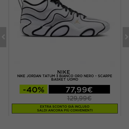
NIKE
NIKE JORDAN TATUM 3 BIANCO ORO NERO - SCARPE
N
BASKET UOMO
-40%
77,99€
129,99€
EXTRA SCONTO GIÀ INCLUSO
SALDI ANCORA PIÙ CONVENIENTI