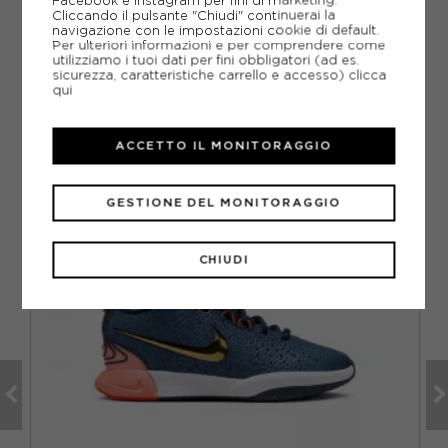
DOMANDE FREQUENTI
Cliccando il pulsante "Chiudi" continuerai la
navigazione con le impostazioni cookie di default.
Come ordinare la taglia giusta?
Per ulteriori informazioni e per comprendere come
utilizziamo i tuoi dati per fini obbligatori (ad es.
sicurezza, caratteristiche carrello e accesso)
clicca
qui
CONSIGLIATI DA NOI
ACCETTO IL MONITORAGGIO
GESTIONE DEL MONITORAGGIO
CHIUDI