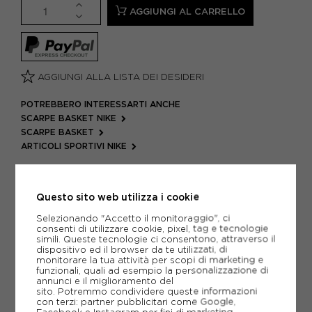
AGGIUNGI AL CARRELLO
AGGIUNGI ALLA LISTA DEI DESIDERI
POTREBBERO INTERESSARTI ANCHE
SCARPE BASKET NIKE
SCARPE BASKET
ARTICOLI SPORTIVI NIKE
METODI DI PAGAMENTO
Questo sito web utilizza i cookie
Selezionando "Accetto il monitoraggio", ci
PIÙ INFORMAZIONI
consenti di utilizzare cookie, pixel, tag e tecnologie
simili. Queste tecnologie ci consentono, attraverso il
dispositivo ed il browser da te utilizzati, di
SCHEDA TECNICA
monitorare la tua attività per scopi di marketing e
funzionali, quali ad esempio la personalizzazione di
annunci e il miglioramento del
GUIDA ALLE TAGLIE
sito. Potremmo condividere queste informazioni
con terzi: partner pubblicitari come Google,
Facebook e Instagram per fini di marketing.