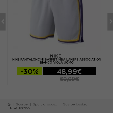
NIKE
O
NIKE PANTALONCINI BASKET NBA LAKERS ASSOCIATION
NI
BIANCO VIOLA UOMO
-30%
48,99€
69,99€
Scarpe
Sport di squadra
Scarpe basket
Nike Jordan Tatum 4 Se Bg Gs Cactus Nero - Scarpe Basket Bambino