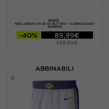
NIKE
KET
NIKE LEBRON XXI SE GS BLU ORO - SCARPE BASKET
NI
BAMBINO
-40%
89,99€
149,99€
ABBINABILI