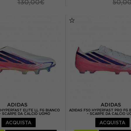
130,00€
50,0
EUR 36 / UK 3,5
EUR 31 / UK 12.5K
EUR 36 2/3 / UK 4
EUR 32 / UK 13.5K
EUR
 / UK 4,5
EUR 38 / UK 5
EUR 34 / UK 2
EUR 35
UR 38 2/3 / UK 5,5
EUR 36 / UK 3,5
EUR 36 2/3 / UK 
EUR 37 1/3 / UK 4,5
EUR
EUR 38 2/3 / UK 5,
ADIDAS
ADIDAS
 HYPERFAST ELITE LL FG BIANCO
ADIDAS F50 HYPERFAST PRO FG 
 - SCARPE DA CALCIO UOMO
- SCARPE DA CALCIO 
ACQUISTA
ACQUISTA