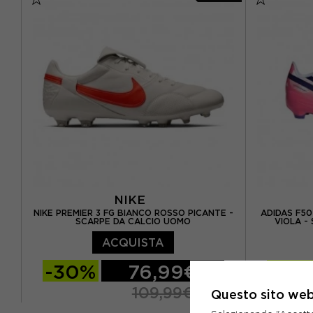
EUR 42 / UK 8.0
EUR 40.5 /
EUR 42.5 / UK 8.5
EUR 43 / UK 9
EUR 44 / UK 9.5
EUR 44.5 / UK 10
EUR 42.5 
EUR 45 / UK 10.5
EUR 46 / UK 11
EUR 44 / 
EUR 45 / 
NIKE
NIKE PREMIER 3 FG BIANCO ROSSO PICANTE -
ADIDAS F50
SCARPE DA CALCIO UOMO
VIOLA -
ACQUISTA
-30%
76,99€
-10
109,99€
Questo sito web 