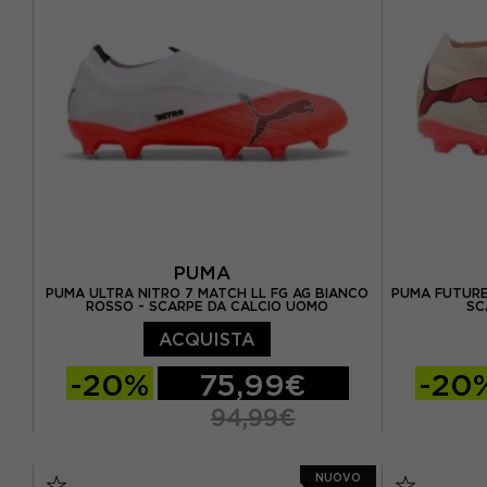
EUR 36 / UK 3.5
EUR 38.5 / UK 5.5
EUR 42.5 
EUR 44 / 
EUR 45 / 
PUMA
PUMA ULTRA NITRO 7 MATCH LL FG AG BIANCO
PUMA FUTURE
ROSSO - SCARPE DA CALCIO UOMO
SC
ACQUISTA
-20%
75,99€
-20
94,99€
EUR 40.5 / UK 7.0
EUR 41 / UK 7.5
NUOVO