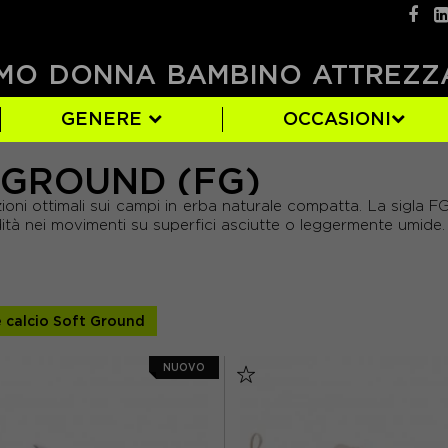
MO
DONNA
BAMBINO
ATTREZZ
GENERE
OCCASIONI
 GROUND (FG)
NCE
)
7)
(2)
NIKE
AZZURRO
EUR 22
(127)
(7)
(24)
oni ottimali sui campi in erba naturale compatta. La sigla FG
GIALLO
EUR 28
(4)
(21)
idità nei movimenti su superfici asciutte o leggermente umide.
)
ORO
EUR 32
(15)
(26)
)
)
VIOLA
EUR 36
(14)
(68)
 calcio Soft Ground
)
EUR 40
(91)
NUOVO
)
EUR 44
(112)