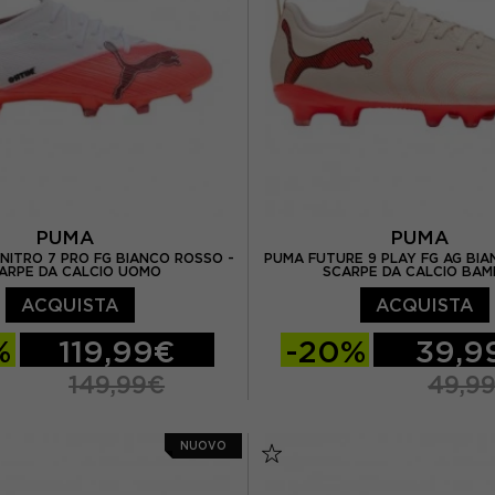
PUMA
PUMA
NITRO 7 PRO FG BIANCO ROSSO -
PUMA FUTURE 9 PLAY FG AG BIA
ARPE DA CALCIO UOMO
SCARPE DA CALCIO BAM
ACQUISTA
ACQUISTA
%
119,99€
-20%
39,9
149,99€
49,9
 UK 7.0
EUR 41 / UK 7.5
EUR 30 / UK 11.5
EUR 3
NUOVO
EUR 42 / UK 8.0
EUR 32 / UK 13
EUR 3