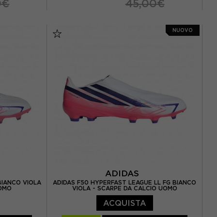
0€
45,00€
EUR 26
EUR 27
NUOVO
 33 / UK 1
EUR 28 / UK 10.5K
EUR 29 / UK 11K
 / UK 2.5
EUR 30 / UK 11.5K
EUR 31 / UK 12.5K
4
EUR 32 / UK 13.5K
 38 / UK 5
5
ADIDAS
BIANCO VIOLA
ADIDAS F50 HYPERFAST LEAGUE LL FG BIANCO
UOMO
VIOLA - SCARPE DA CALCIO UOMO
ACQUISTA