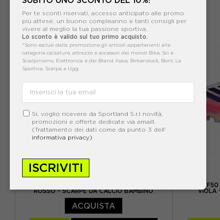
75,00€
Per te sconti riservati, accesso anticipato alle promo
EUR 33 / UK 1
EUR 34 / UK 2
più attese, un buono compleanno e tanti consigli per
vivere al meglio la tua passione sportiva.
NUOVO
Lo sconto è valido sul tuo primo acquisto.
EUR 35 / UK 2.5
EUR 36 / UK 3,5
*Sono esclusi dalla promozione gli articoli appartenenti alle
categorie calzature, attrezzo e accessori dei mondi Bike, Sci e
EUR 36 2/3 / UK 4
EUR 37 1/3
Scialpinismo, Elettronica e dei Brand Assos, Birkenstock, Bont, La
Sportiva, Scarpa e Ugg.
EUR 37 1/3 / UK 4,5
EUR 38 / UK 5
E
EUR 38 2/3 / UK 5,5
Si, voglio ricevere da Sportland S.r.l novità,
promozioni e offerte dedicate via email!.
(Trattamento dei dati come da punto 3 dell'
informativa privacy)
ISCRIVITI
ADIDAS
ADIDAS PREDATOR CLUB FT FG MG BIANCO
ADIDAS F50
ROSSO - SCARPE DA CALCIO BAMBINO
VIOLA
ACQUISTA