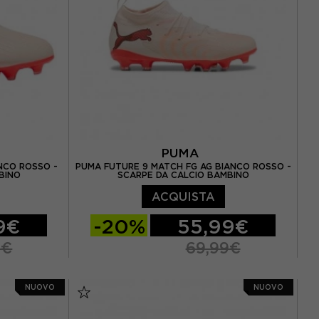
PUMA
NCO ROSSO -
PUMA FUTURE 9 MATCH FG AG BIANCO ROSSO -
BINO
SCARPE DA CALCIO BAMBINO
ACQUISTA
9€
-20%
55,99€
9€
69,99€
1 / UK 12
EUR 20 / UK 4
EUR 21 / UK 4,5
NUOVO
NUOVO
3 / UK 1
EUR 22 / UK 5
EUR 23 / UK 6