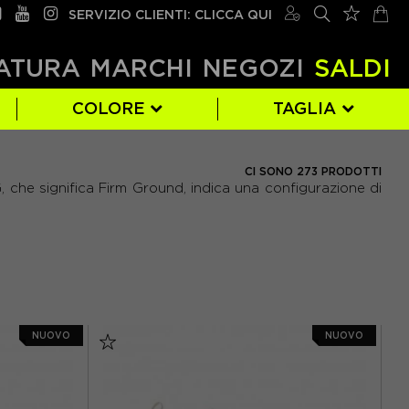
SERVIZIO CLIENTI: CLICCA QUI
ATURA
MARCHI
NEGOZI
SALDI
COLORE
TAGLIA
PUMA
BIANCO
EUR 25
(53)
(1)
(128)
CI SONO 273 PRODOTTI
, che significa
Firm Ground
, indica una configurazione di
GRIGIO
EUR 29
(4)
(6)
ROSA
EUR 33
(26)
(32)
EUR 37
(61)
EUR 41
(88)
NUOVO
NUOVO
EUR 45
(107)