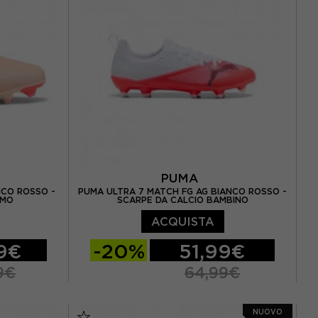
5 / UK 2.5
EUR 30 / UK 11.5
EUR 31 / UK 12
EUR 32 / UK 13
EUR 33 / UK 1
EUR 34 / UK 1.5
EUR 35 / UK 2.5
EUR 36 / UK 3.5
EUR 38.5 / UK 5.5
PUMA
NCO ROSSO -
PUMA ULTRA 7 MATCH FG AG BIANCO ROSSO -
OMO
SCARPE DA CALCIO BAMBINO
ACQUISTA
99€
-20%
51,99€
9€
64,99€
EUR 20 / UK 4
EUR 21 / UK 4,5
NUOVO