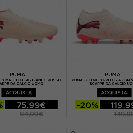
/ UK 8.5
EUR 43 / UK 9
EUR 34 / UK 1.5
EUR 3
UK 9.5
EUR 44.5 / UK 10
EUR 36 / UK 3.5
UK 10.5
EUR 46 / UK 11
PUMA
PUMA
 9 MATCH FG AG BIANCO ROSSO -
PUMA FUTURE 9 PRO FG AG BIA
ARPE DA CALCIO UOMO
SCARPE DA CALCIO U
ACQUISTA
ACQUISTA
%
75,99€
-20%
119,
94,99€
149,9
EUR 40 / UK 6.5
EUR 40 / UK 6.5