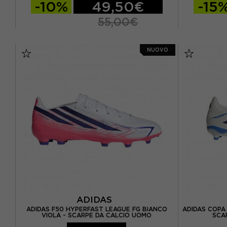
-10%
49,50€
-15
55,00€
EUR 30 / UK 11.5K
NUOVO
EUR 31 / UK 12.5K
EUR 32 / UK 13.5K
EUR 33 / UK 1
EUR 34 / UK 2
EUR 35 / UK 2.5
EUR 41 1/3
EUR 36 / UK 3,5
E
EUR 36 2/3 / UK 4
EUR 43 1/3
EUR 37 1/3 / UK 4,5
E
ADIDAS
ADIDAS F50 HYPERFAST LEAGUE FG BIANCO
ADIDAS COPA 
VIOLA - SCARPE DA CALCIO UOMO
SCA