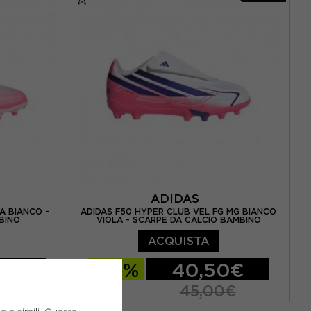
41 / UK 7.5
EUR 22 / UK 5
EUR 33 / UK 1
EUR 34 / UK 1.5
EUR 35 / UK 2.5
 43 / UK 9
EUR 36 / UK 3.5
EUR 38.5 / UK 5.5
.5 / UK 10
46 / UK 11
ADIDAS
A BIANCO -
ADIDAS F50 HYPER CLUB VEL FG MG BIANCO
BINO
VIOLA - SCARPE DA CALCIO BAMBINO
ACQUISTA
0€
-10%
40,50€
0€
45,00€