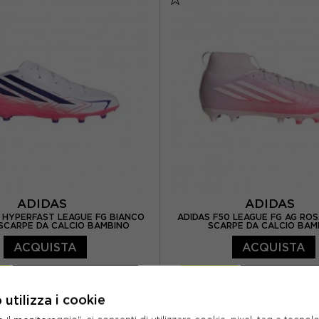
 UK 7.0
EUR 41 / UK 7.5
EUR 40.5 / UK 7.0
EUR 
EUR 42 / UK 8.0
EUR 42 / UK 8.0
/ UK 8.5
EUR 43 / UK 9
EUR 42.5 / UK 8.5
EUR
UK 9.5
EUR 44.5 / UK 10
EUR 44 / UK 9.5
EUR 44
UK 10.5
EUR 46 / UK 11
EUR 45 / UK 10.5
EUR 
ADIDAS
ADIDAS
 HYPERFAST LEAGUE FG BIANCO
ADIDAS F50 LEAGUE FG AG ROS
 SCARPE DA CALCIO BAMBINO
SCARPE DA CALCIO BAM
ACQUISTA
ACQUISTA
%
63,00€
-10%
67,5
70,00€
75,0
utilizza i cookie