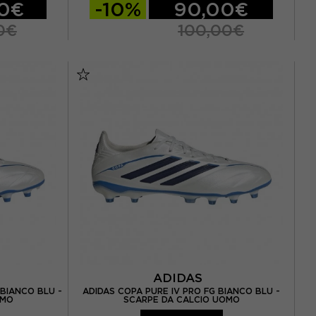
00€
-10%
90,00€
0€
100,00€
EUR 39 1/3 / UK 6
EUR 40 / UK 6,5
7
EUR 40 2/3 / UK 7
 42 / UK 8
EUR 41 1/3 / UK 7,5
EUR 42 / UK 8
,5
EUR 42 2/3 / UK 8,5
44 / UK 9,5
EUR 43 1/3 / UK 9
EUR 44 / UK 9,5
0
EUR 44 2/3 / UK 10
,5
EUR 45 1/3 / UK 10,5
EUR 46 / UK 11
ADIDAS
 BIANCO BLU -
ADIDAS COPA PURE IV PRO FG BIANCO BLU -
,5
EUR 46 2/3 / UK 11,5
OMO
SCARPE DA CALCIO UOMO