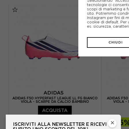
Selezionando "Accetto i
EUR 40 / US 7
EUR 40,5 / US 7,5
EUR 33 
tecnologie ci consenton
NUOVO
scopi di marketing e f
EUR 41 / US 8
EUR 42 / US 8,5
EUR 35 / 
sito. Potremmo condiv
Instagram per fini di 
cookie di default. Per 
EUR 42,5 / US 9
EUR 43 / US 9.5
es. sicurezza, caratte
EUR 44 / US 10
EUR 44,5 / US 10,5
EUR 37 1/3
CHIUDI
EUR 45 / US 11
EUR 45,5 / US 11,5
E
EUR 46 / US 12
ADIDAS
ADIDAS F50 HYPERFAST LEAGUE LL FG BIANCO
ADIDAS F50
VIOLA - SCARPE DA CALCIO BAMBINO
VIOLA -
ACQUISTA
-10%
67,50€
-15
×
ISCRIVITI ALLA NEWSLETTER E RICEVI
SUBITO UNO SCONTO DEL 10%!