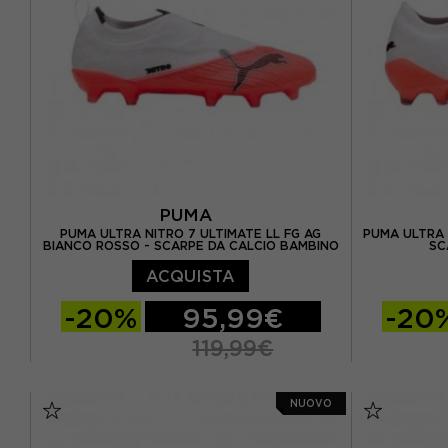
PUMA
PUMA ULTRA NITRO 7 ULTIMATE LL FG AG
PUMA ULTRA 
BIANCO ROSSO - SCARPE DA CALCIO BAMBINO
SC
ACQUISTA
-20%
95,99€
-20
119,99€
EUR 20 / UK 4
EUR 21 / UK 4,5
EUR 40.5 /
NUOVO
EUR 22 / UK 5
EUR 35,5 / UK 3