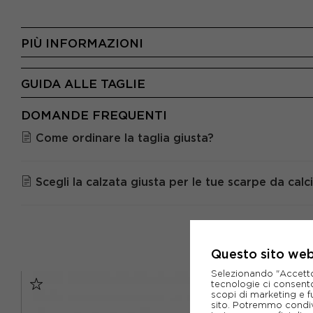
PIÙ INFORMAZIONI
GUIDA ALLE TAGLIE
DOMANDE FREQUENTI
Come ordinare la taglia giusta?
Scegli la calzata giusta per le tue scarpe da calc
Questo sito web 
Selezionando "Accetto i
tecnologie ci consenton
scopi di marketing e f
sito. Potremmo condiv