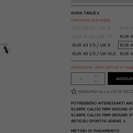
GUIDA TAGLIE
Seleziona una taglia
EUR 39 1/3 / UK 6
EUR 4
EUR 41 1/3 / UK 7,5
EUR 4
EUR 43 1/3 / UK 9
EUR 4
EUR 45 1/3 / UK 10,5
EUR 4
Attenzione: ultimi articoli in ma
AGGIUN
AGGIUNGI ALLA LISTA DEI 
POTREBBERO INTERESSARTI AN
SCARPE CALCIO FIRM GROUND (F
SCARPE CALCIO FIRM GROUND (
ARTICOLI SPORTIVI ADIDAS
METODI DI PAGAMENTO