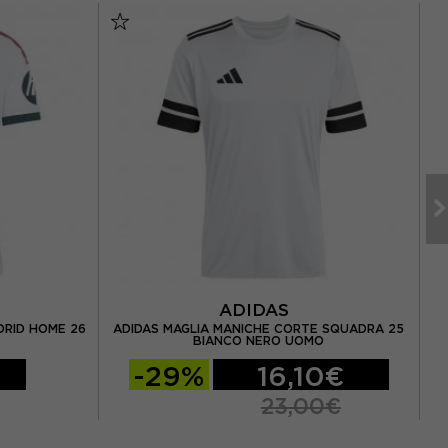
ADIDAS
DRID HOME 26
ADIDAS MAGLIA MANICHE CORTE SQUADRA 25
A
BIANCO NERO UOMO
-29%
16,10€
23,00€