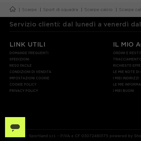
Scarpe
Sport di squadra
Scarpe calcio
Scarpe cal
Servizio clienti: dal lunedì a venerdì da
LINK UTILI
IL MIO 
DOMANDE FREQUENTI
ORDINI E RESTI
SPEDIZIONI
TRACCIAMENTO
RESO FACILE
RICHIESTE EFF
CONDIZIONI DI VENDITA
LE MIE NOTE DI
IMPOSTAZIONI COOKIE
I MIEI INDIRIZZI
COOKIE POLICY
LE MIE INFORM
PRIVACY POLICY
I MIEI BUONI
© 2026 - Sportland s.r.l. - P.IVA e CF 03072480175 powered by Sh