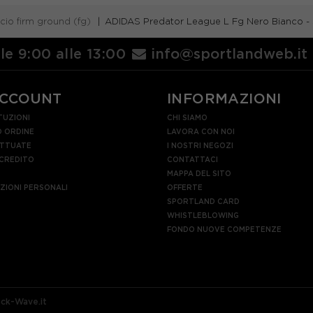
cio firm ground (fg)
ADIDAS Predator League L Fg Nero Bianco -
lle 9:00 alle 13:00
info@sportlandweb.it
ACCOUNT
INFORMAZIONI
TUZIONI
CHI SIAMO
 ORDINE
LAVORA CON NOI
ETTUATE
I NOSTRI NEGOZI
 CREDITO
CONTATTACI
MAPPA DEL SITO
AZIONI PERSONALI
OFFERTE
SPORTLAND CARD
WHISTLEBLOWING
FONDO NUOVE COMPETENZE
ock-Wave.it