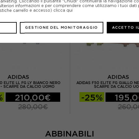
marketing. Cliccando il pulsante "Chiudi" continuerai la navigazione c
ulteriori informazioni e per comprendere come utilizziamo i tuoi dati p
ristiche carrello e accesso)
clicca qui
GESTIONE DEL MONITORAGGIO
ACCETTO I
ADIDAS
ADIDAS
0 ELITE LL FG LY BIANCO NERO
ADIDAS F50 ELITE FG GIALLO N
- SCARPE DA CALCIO UOMO
SCARPE DA CALCIO U
%
210,00€
-25%
195,
280,00€
260,
ABBINABILI