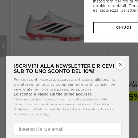
Instagram per fini di 
cookie di default. Per 
es. sicurezza, caratte
CHIUDI
×
ISCRIVITI ALLA NEWSLETTER E RICEVI
SUBITO UNO SCONTO DEL 10%!
ADIDAS
Per te sconti riservati, accesso anticipato alle promo
CO
ADIDAS COPA PURE IV ELITE FG BIANCO NERO
ADIDAS F5
più attese, un buono compleanno e tanti consigli per
ROSSO - SCARPE DA CALCIO UOMO
ROSSO 
vivere al meglio la tua passione sportiva.
-24%
180,00€
-25
Lo sconto è valido sul tuo primo acquisto.
*Sono esclusi dalla promozione gli articoli appartenenti alle
240,00€
categorie calzature, attrezzo e accessori dei mondi Bike, Sci e
Scialpinismo, Elettronica e dei Brand Assos, Birkenstock, Bont, La
Sportiva, Scarpa e Ugg.