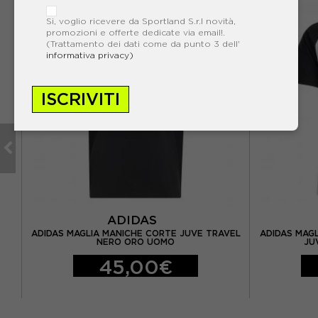
Si, voglio ricevere da Sportland S.r.l novità,
promozioni e offerte dedicate via email!.
(Trattamento dei dati come da punto 3 dell'
informativa privacy)
ISCRIVITI
ADIDAS
O
ADIDAS MAGLIA MANICHE CORTE JUVE TRAVEL
ADIDAS MAG
NERO ORO UOMO
JU
45,00€