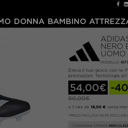
MO
DONNA
BAMBINO
ATTREZZ
ADIDA
NERO 
UOMO
MODELLO:
IG7
Eleva il tuo gioco con le 
prestazioni. Tecnologia al
54,00€
-4
90,00€
18,00 €
*PREZZI INCLUSA IVA ED ESCLUSE 
*CONSEGNA STIMATA
MERCOLEDÌ