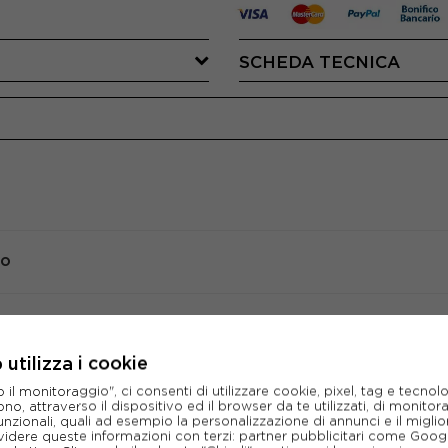
SCHEDA TECNICA
io
CONSIGLIATI DA NOI
utilizza i cookie
l monitoraggio", ci consenti di utilizzare cookie, pixel, tag e tecnolo
o, attraverso il dispositivo ed il browser da te utilizzati, di monitorar
unzionali, quali ad esempio la personalizzazione di annunci e il migl
idere queste informazioni con terzi: partner pubblicitari come Goo