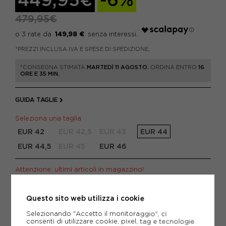
479,95€
149,98 €
*PREZZI INCLUSA IVA E SPESE DI SPEDIZIONE.
*CONSEGNA STIMATA
MARTEDÌ 11 AGOSTO.
ORDINA ENTRO
16
ORE E 35 MIN.
GUIDA TAGLIE
Seleziona una taglia
EUR 42
EUR 42,5
EUR 43
EUR 44
EUR 44,5
EUR 45
EUR 46
Attenzione: ultimi articoli in magazzino!
AGGIUNGI AL CARRELLO
Questo sito web utilizza i cookie
Selezionando "Accetto il monitoraggio", ci
consenti di utilizzare cookie, pixel, tag e tecnologie