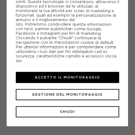
simili. Queste tecnologie ci consentono, attraverso il
dispositivo ed il browser da te utilizzati, di
AGGIUNGI ALLA LISTA DEI DESIDERI
monitorare la tua attività per scopi di marketing e
funzionali, quali ad esempio la personalizzazione di
POTREBBERO INTERESSARTI ANCHE
annunci e il miglioramento del
sito. Potremmo condividere queste informazioni
SCARPE CICLISMO BONT
con terzi: partner pubblicitari come Google,
SCARPE CICLISMO
Facebook e Instagram per fini di marketing.
ARTICOLI SPORTIVI BONT
Cliccando il pulsante "Chiudi" continuerai la
navigazione con le impostazioni cookie di default.
METODI DI PAGAMENTO
Per ulteriori informazioni e per comprendere come
utilizziamo i tuoi dati per fini obbligatori (ad es.
sicurezza, caratteristiche carrello e accesso)
clicca
qui
PIÙ INFORMAZIONI
ACCETTO IL MONITORAGGIO
SCHEDA TECNICA
GESTIONE DEL MONITORAGGIO
GUIDA ALLE TAGLIE
DOMANDE FREQUENTI
CHIUDI
Come ordinare la taglia giusta?