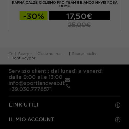
RAPHA CALZE CICLISMO PRO TEAM II BIANCO HI-VIS ROSA
MO
RA
UOMO
-30%
17,50€
25,00€
Scarpe
Ciclismo, running e piscina
Scarpe ciclismo
Bont Vaypor SL Bianco - Scarpe Ciclismo Uomo
Servizio clienti: dal lunedì a venerdì
dalle 9:00 alle 13:00
info@sportlandweb.it
+39.030.7778571
LINK UTILI
IL MIO ACCOUNT