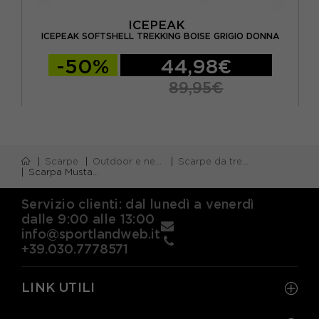
ICEPEAK
OSSO
SA
ICEPEAK SOFTSHELL TREKKING BOISE GRIGIO DONNA
-50%
44,98€
89,95€
Scarpe
Outdoor e neve
Scarpe da trekking
Scarpa Mustang Trk GORE-TEX Grigio Verde Nero - Pedule Trekking Donna
Servizio clienti: dal lunedì a venerdì
dalle 9:00 alle 13:00
info@sportlandweb.it
+39.030.7778571
LINK UTILI