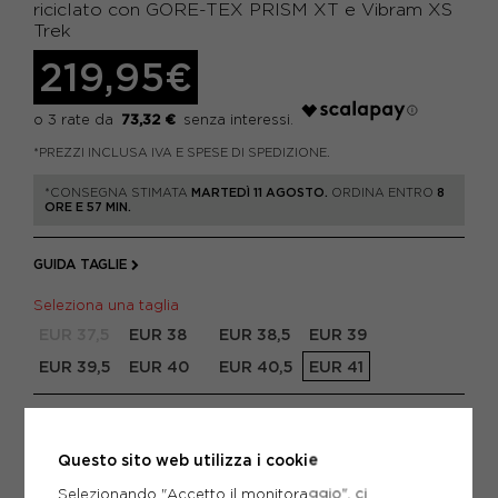
riciclato con GORE-TEX PRISM XT e Vibram XS
Trek
219,95€
73,32 €
*PREZZI INCLUSA IVA E SPESE DI SPEDIZIONE.
*CONSEGNA STIMATA
MARTEDÌ 11 AGOSTO.
ORDINA ENTRO
8
ORE E 57 MIN.
GUIDA TAGLIE
Seleziona una taglia
EUR 37,5
EUR 38
EUR 38,5
EUR 39
EUR 39,5
EUR 40
EUR 40,5
EUR 41
Attenzione: ultimi articoli in magazzino!
Questo sito web utilizza i cookie
AGGIUNGI AL CARRELLO
Selezionando "Accetto il monitoraggio", ci