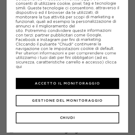
consenti di utilizzare cookie, pixel, tag e tecnologie
simili. Queste tecnologie ci consentono, attraverso il
dispositivo ed il browser da te utilizzati, di
monitorare la tua attività per scopi di marketing e
AGGIUNGI ALLA LISTA DEI DESIDERI
funzionali, quali ad esempio la personalizzazione di
annunci e il miglioramento del
sito. Potremmo condividere queste informazioni
POTREBBERO INTERESSARTI ANCHE
con terzi: partner pubblicitari come Google,
SCARPE DA TREKKING SCARPA
Facebook e Instagram per fini di marketing.
SCARPE DA TREKKING
Cliccando il pulsante "Chiudi" continuerai la
navigazione con le impostazioni cookie di default.
ARTICOLI SPORTIVI SCARPA
Per ulteriori informazioni e per comprendere come
utilizziamo i tuoi dati per fini obbligatori (ad es.
METODI DI PAGAMENTO
sicurezza, caratteristiche carrello e accesso)
clicca
qui
PIÙ INFORMAZIONI
ACCETTO IL MONITORAGGIO
SCHEDA TECNICA
GESTIONE DEL MONITORAGGIO
GUIDA ALLE TAGLIE
CHIUDI
DOMANDE FREQUENTI
Come ordinare la taglia giusta?