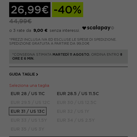
26,99€
-40%
44,99€
9,00 €
*PREZZI INCLUSA IVA ED ESCLUSE LE SPESE DI SPEDIZIONE.
SPEDIZIONE GRATUITA A PARTIRE DA 99,00€
*CONSEGNA STIMATA
MARTEDÌ 11 AGOSTO.
ORDINA ENTRO
8
ORE E 6 MIN.
GUIDA TAGLIE
Seleziona una taglia
EUR 28 / US 11C
EUR 28.5 / US 11.5C
EUR 29.5 / US 12C
EUR 30 / US 12.5C
EUR 31 / US 13C
EUR 32 / US 1Y
EUR 33 / US 1.5Y
EUR 34 / US 2.5Y
EUR 35 / US 3Y