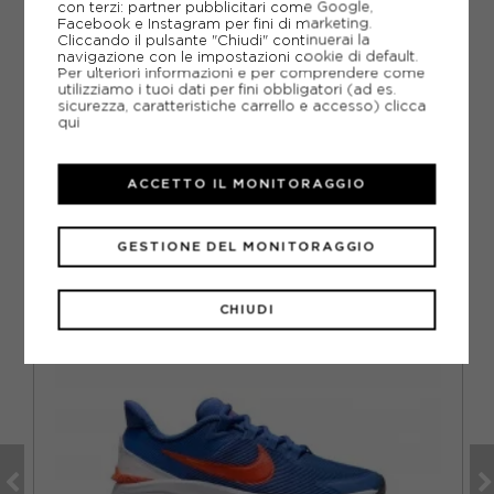
GUIDA ALLE TAGLIE
con terzi: partner pubblicitari come Google,
Facebook e Instagram per fini di marketing.
Cliccando il pulsante "Chiudi" continuerai la
DOMANDE FREQUENTI
navigazione con le impostazioni cookie di default.
Per ulteriori informazioni e per comprendere come
Come ordinare la taglia giusta?
utilizziamo i tuoi dati per fini obbligatori (ad es.
sicurezza, caratteristiche carrello e accesso)
clicca
qui
ACCETTO IL MONITORAGGIO
CONSIGLIATI DA NOI
GESTIONE DEL MONITORAGGIO
CHIUDI