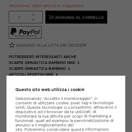
Attenzione: ultimi articoli in magazzino!
AGGIUNGI AL CARRELLO
AGGIUNGI ALLA LISTA DEI DESIDERI
POTREBBERO INTERESSARTI ANCHE
SCARPE GINNASTICA BAMBINO NIKE
SCARPE GINNASTICA BAMBINO
ARTICOLI SPORTIVI NIKE
METODI DI PAGAMENTO
Questo sito web utilizza i cookie
Selezionando "Accetto il monitoraggio", ci
consenti di utilizzare cookie, pixel, tag e tecnologie
PIÙ INFORMAZIONI
simili. Queste tecnologie ci consentono, attraverso il
dispositivo ed il browser da te utilizzati, di
monitorare la tua attività per scopi di marketing e
SCHEDA TECNICA
funzionali, quali ad esempio la personalizzazione di
annunci e il miglioramento del
sito. Potremmo condividere queste informazioni