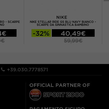
NIKE
ERO - SCARPE
NIKE STELLAR RIDE GS BLU NAVY BIANCO -
NI
INO
SCARPE DA GINNASTICA BAMBINO
4€
-32%
40,49€
9€
59,99€
+39.030.7778571
OFFICIAL PARTNER OF