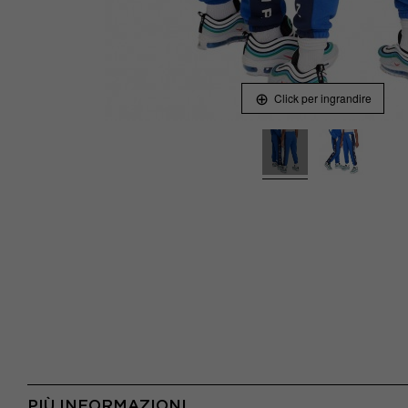
Click per ingrandire
PIÙ INFORMAZIONI