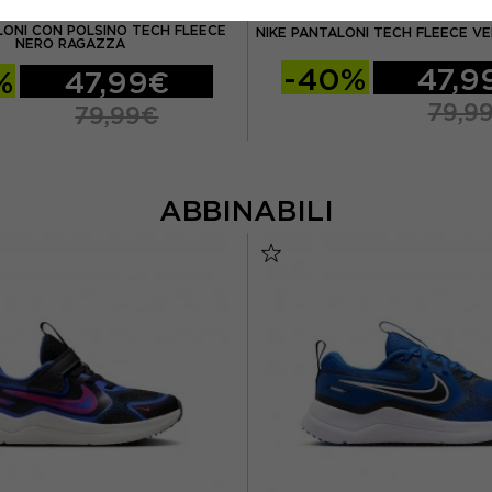
NIKE
NIKE
LONI CON POLSINO TECH FLEECE
NIKE PANTALONI TECH FLEECE V
NERO RAGAZZA
-40%
47,9
%
47,99€
79,9
79,99€
ABBINABILI