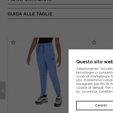
GUIDA ALLE TAGLIE
Questo sito web 
Selezionando "Accetto i
tecnologie ci consenton
scopi di marketing e f
sito. Potremmo condiv
Instagram per fini di 
cookie di default. Per 
es. sicurezza, caratte
CHIUDI