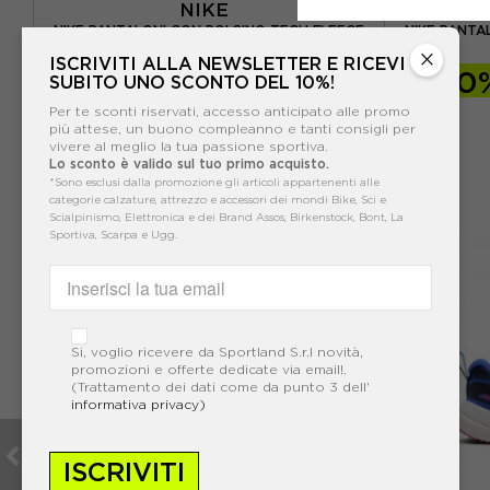
NIKE
N
NIKE PANTALONI CON POLSINO TECH FLEECE
NIKE PANTA
AZZURRO RAGAZZA
×
ISCRIVITI ALLA NEWSLETTER E RICEVI
-40%
47,99€
-40
SUBITO UNO SCONTO DEL 10%!
79,99€
Per te sconti riservati, accesso anticipato alle promo
più attese, un buono compleanno e tanti consigli per
vivere al meglio la tua passione sportiva.
Lo sconto è valido sul tuo primo acquisto.
*Sono esclusi dalla promozione gli articoli appartenenti alle
categorie calzature, attrezzo e accessori dei mondi Bike, Sci e
Scialpinismo, Elettronica e dei Brand Assos, Birkenstock, Bont, La
Sportiva, Scarpa e Ugg.
Si, voglio ricevere da Sportland S.r.l novità,
promozioni e offerte dedicate via email!.
(Trattamento dei dati come da punto 3 dell'
informativa privacy)
ISCRIVITI