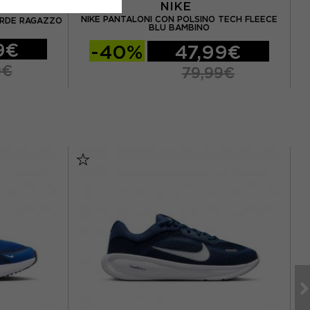
NIKE
NIKE PANTALONI CON POLSINO TECH FLEECE
N
ERDE RAGAZZO
BLU BAMBINO
9€
-40%
47,99€
9€
79,99€