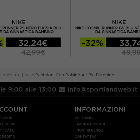
NIKE
NIKE
C RUNNER PS NERO FUCSIA BLU -
NIKE COSMIC RUNNER GS BLU N
E DA GINNASTICA BAMBINO
DA GINNASTICA BAMB
%
32,24€
-32%
33,7
42,99€
49,9
i palestra
Nike Pantaloni Con Polsino Air Blu Bambino
lle 9:00 alle 13:00
info@sportlandweb.it
ACCOUNT
INFORMAZIONI
TUZIONI
CHI SIAMO
 ORDINE
LAVORA CON NOI
ETTUATE
I NOSTRI NEGOZI
 CREDITO
CONTATTACI