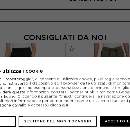
CONSIGLIATI DA NOI
utilizza i cookie
l monitoraggio", ci consenti di utilizzare cookie, pixel, tag e tecnolo
o, attraverso il dispositivo ed il browser da te utilizzati, di monitorar
unzionali, quali ad esempio la personalizzazione di annunci e il migl
idere queste informazioni con terzi: partner pubblicitari come Goo
marketing. Cliccando il pulsante "Chiudi" continuerai la navigazione c
ulteriori informazioni e per comprendere come utilizziamo i tuoi dati p
ristiche carrello e accesso)
clicca qui
GESTIONE DEL MONITORAGGIO
ACCETTO I