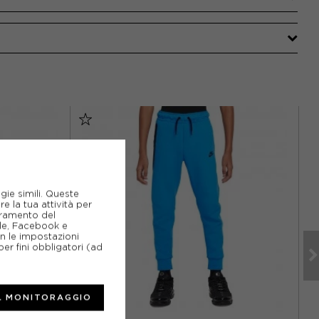
gie simili. Queste
e la tua attività per
ioramento del
gle, Facebook e
on le impostazioni
er fini obbligatori (ad
L MONITORAGGIO