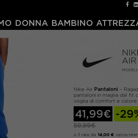
MO
DONNA
BAMBINO
ATTREZZ
NIK
AIR
MODELL
Pantaloni
Nike Air
– Ragazz
pantaloni in maglia dal fit c
voglia di comfort e calore 
41,99€
-29
59,99€
14,00 €