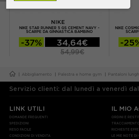
NIKE
-
NIKE STAR RUNNER 5 GS CEMENT NAVY -
NIKE COSMI
SCARPE DA GINNASTICA BAMBINO
SCARP
-37%
34,64€
-25
54,99€
Abbigliamento
Palestra e home gym
Pantaloni lungh
Servizio clienti: dal lunedì a venerdì da
LINK UTILI
IL MIO 
DOMANDE FREQUENTI
ORDINI E RESTI
SPEDIZIONI
TRACCIAMENTO
RESO FACILE
RICHIESTE EFF
CONDIZIONI DI VENDITA
LE MIE NOTE DI