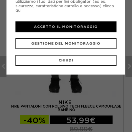
utilizziamo i tuoi dati per fini obbligatori (ad es.
sicurezza, caratteristiche carrello e accesso)
clicca
qui
ACCETTO IL MONITORAGGIO
GESTIONE DEL MONITORAGGIO
CHIUDI
NIKE
GIO
NIKE PANTALONI CON POLSINO TECH FLEECE CAMOUFLAGE
BAMBINO
-40%
53,99€
89,99€