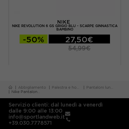
NIKE
NIKE REVOLUTION 6 GS GRIGIO BLU - SCARPE GINNASTICA
BINO
BAMBINO
-50%
27,50€
54,99€
Abbigliamento
Palestra e home gym
Pantaloni lunghi palestra
Nike Pantaloni Tech Fleece Grigio Bambino
Servizio clienti: dal lunedì a venerdì
dalle 9:00 alle 13:00
info@sportlandweb.it
+39.030.7778571