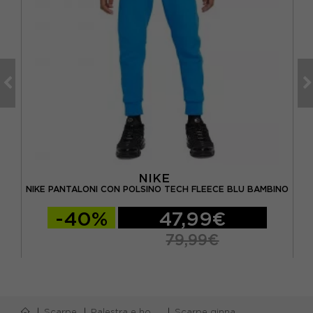
NIKE
ILLA
NIKE PANTALONI CON POLSINO TECH FLEECE BLU BAMBINO
-40%
47,99€
79,99€
Scarpe
Palestra e home gym
Scarpe ginnastica bambino