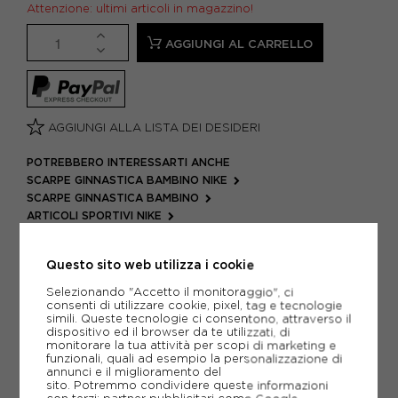
Attenzione: ultimi articoli in magazzino!
AGGIUNGI AL CARRELLO
AGGIUNGI ALLA LISTA DEI DESIDERI
POTREBBERO INTERESSARTI ANCHE
SCARPE GINNASTICA BAMBINO NIKE
SCARPE GINNASTICA BAMBINO
ARTICOLI SPORTIVI NIKE
METODI DI PAGAMENTO
Questo sito web utilizza i cookie
Selezionando "Accetto il monitoraggio", ci
consenti di utilizzare cookie, pixel, tag e tecnologie
PIÙ INFORMAZIONI
simili. Queste tecnologie ci consentono, attraverso il
dispositivo ed il browser da te utilizzati, di
monitorare la tua attività per scopi di marketing e
SCHEDA TECNICA
funzionali, quali ad esempio la personalizzazione di
annunci e il miglioramento del
sito. Potremmo condividere queste informazioni
GUIDA ALLE TAGLIE