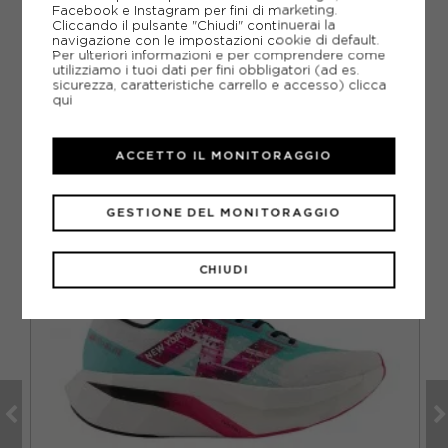
Facebook e Instagram per fini di marketing.
DOMANDE FREQUENTI
Cliccando il pulsante "Chiudi" continuerai la
navigazione con le impostazioni cookie di default.
Come ordinare la taglia giusta?
Per ulteriori informazioni e per comprendere come
utilizziamo i tuoi dati per fini obbligatori (ad es.
sicurezza, caratteristiche carrello e accesso)
clicca
qui
CONSIGLIATI DA NOI
ACCETTO IL MONITORAGGIO
VO
GESTIONE DEL MONITORAGGIO
CHIUDI