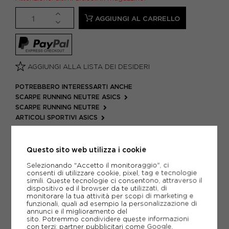
AGGIUNGI AL CARRELLO
AGGIUNGI ALLA LISTA DEI DESIDERI
POTREBBERO INTERESSARTI ANCHE
SCARPE RUNNING NEUTRE ASICS
SCARPE RUNNING NEUTRE
ARTICOLI SPORTIVI ASICS
METODI DI PAGAMENTO
Questo sito web utilizza i cookie
Selezionando "Accetto il monitoraggio", ci
consenti di utilizzare cookie, pixel, tag e tecnologie
PIÙ INFORMAZIONI
simili. Queste tecnologie ci consentono, attraverso il
dispositivo ed il browser da te utilizzati, di
SCHEDA TECNICA
monitorare la tua attività per scopi di marketing e
funzionali, quali ad esempio la personalizzazione di
annunci e il miglioramento del
GUIDA ALLE TAGLIE
sito. Potremmo condividere queste informazioni
con terzi: partner pubblicitari come Google,