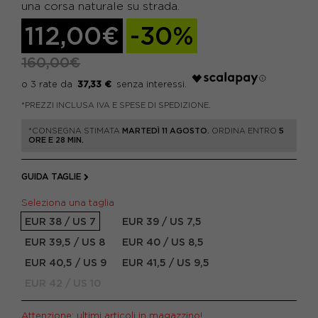
una corsa naturale su strada.
112,00€
-30%
160,00€
37,33 €
*PREZZI INCLUSA IVA E SPESE DI SPEDIZIONE.
*CONSEGNA STIMATA
MARTEDÌ 11 AGOSTO.
ORDINA ENTRO
5
ORE E 28 MIN.
GUIDA TAGLIE
Seleziona una taglia
EUR 38 / US 7
EUR 39 / US 7,5
EUR 39,5 / US 8
EUR 40 / US 8,5
EUR 40,5 / US 9
EUR 41,5 / US 9,5
EUR 42 / US 10
Attenzione: ultimi articoli in magazzino!