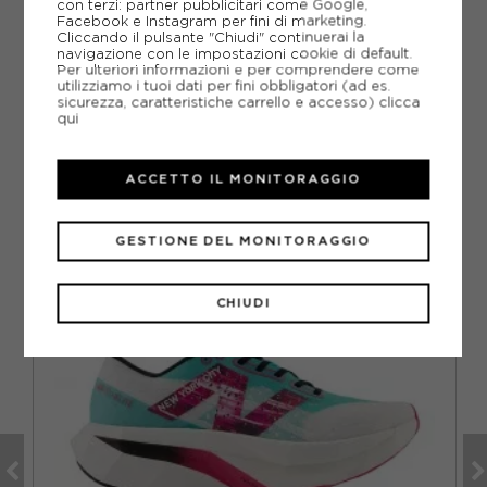
con terzi: partner pubblicitari come Google,
Facebook e Instagram per fini di marketing.
Cliccando il pulsante "Chiudi" continuerai la
DOMANDE FREQUENTI
navigazione con le impostazioni cookie di default.
Per ulteriori informazioni e per comprendere come
Come ordinare la taglia giusta?
utilizziamo i tuoi dati per fini obbligatori (ad es.
sicurezza, caratteristiche carrello e accesso)
clicca
qui
ACCETTO IL MONITORAGGIO
CONSIGLIATI DA NOI
VO
GESTIONE DEL MONITORAGGIO
CHIUDI