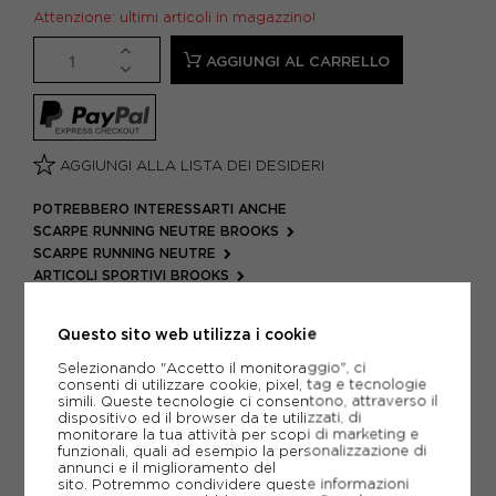
Attenzione: ultimi articoli in magazzino!
AGGIUNGI AL CARRELLO
AGGIUNGI ALLA LISTA DEI DESIDERI
POTREBBERO INTERESSARTI ANCHE
SCARPE RUNNING NEUTRE BROOKS
SCARPE RUNNING NEUTRE
ARTICOLI SPORTIVI BROOKS
METODI DI PAGAMENTO
Questo sito web utilizza i cookie
Selezionando "Accetto il monitoraggio", ci
consenti di utilizzare cookie, pixel, tag e tecnologie
PIÙ INFORMAZIONI
simili. Queste tecnologie ci consentono, attraverso il
dispositivo ed il browser da te utilizzati, di
monitorare la tua attività per scopi di marketing e
SCHEDA TECNICA
funzionali, quali ad esempio la personalizzazione di
annunci e il miglioramento del
sito. Potremmo condividere queste informazioni
GUIDA ALLE TAGLIE