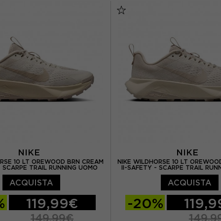
 US 8
EUR 42 / US 8,5
EUR 36,5 / US 6
EUR 37
 US 9.5
EUR 44 / US 10
EUR 38 / US 7
EUR 38,
 US 10,5
EUR 45 / US 11
EUR 39 / US 8
EUR 40
EUR 45,5 / US 11,5
NIKE
NIKE
ORSE 10 LT OREWOOD BRN CREAM
NIKE WILDHORSE 10 LT OREWOO
 - SCARPE TRAIL RUNNING UOMO
II-SAFETY - SCARPE TRAIL RU
ACQUISTA
ACQUISTA
%
119,99€
-20%
119,
149,99€
149,9