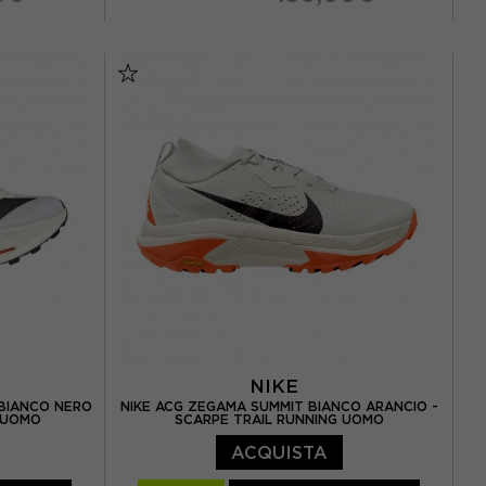
38 / US 7
EUR 36,5 / US 6
EUR 37,5 / US 6,5
39 / US 8
EUR 38 / US 7
EUR 38,5 / US 7,5
0,5 / US 9
EUR 39 / US 8
EUR 40 / US 8,5
EUR 40,5 / US 9
NIKE
 BIANCO NERO
NIKE ACG ZEGAMA SUMMIT BIANCO ARANCIO -
G UOMO
SCARPE TRAIL RUNNING UOMO
ACQUISTA