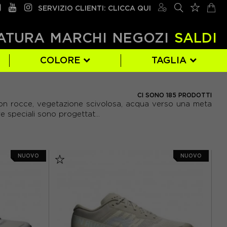
SERVIZIO CLIENTI: CLICCA QUI
ATURA
MARCHI
NEGOZI
SALDI
COLORE
TAGLIA
BROOKS
BIANCO
EUR 36
(24)
(34)
(17)
CI SONO 185 PRODOTTI
d, con rocce, vegetazione scivolosa, acqua verso una meta
NEW BALANCE
MARRONE
EUR 40
(66)
(2)
(11)
 speciali sono progettat...
SAUCONY
ROSSO
EUR 44
(64)
(17)
(11)
EUR 47
(11)
NUOVO
NUOVO