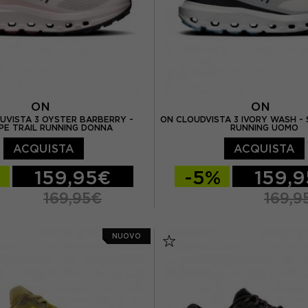
ON
ON
UVISTA 3 OYSTER BARBERRY -
ON CLOUDVISTA 3 IVORY WASH - 
PE TRAIL RUNNING DONNA
RUNNING UOMO
ACQUISTA
ACQUISTA
%
159,95€
-5%
159,
169,95€
169,9
/ US 5,5
EUR 37 / US 6
EUR 40,5 / US 7,5
EUR
NUOVO
/ US 6,5
EUR 38 / US 7
EUR 42 / US 8,5
EUR 4
/ US 7,5
EUR 39 / US 8
EUR 43 / US 9.5
EUR 4
EUR 44,5 / US 10,5
EUR