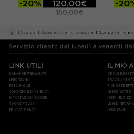
-20%
120,00€
-20
150,00€
EUR 38 / US 7
EUR 38,5 / US 7,5
EUR 41 /
Scarpe
Ciclismo, running e piscina
Scarpe trail runni
EUR 39 / US 8
EUR 40 / US 8,5
EUR 42,5 
EUR 40,5 / US 9
EUR 44 / U
Servizio clienti: dal lunedì a venerdì da
EUR 45 / 
LINK UTILI
IL MIO 
DOMANDE FREQUENTI
ORDINI E RESTI
SPEDIZIONI
TRACCIAMENTO
RESO FACILE
RICHIESTE EFF
CONDIZIONI DI VENDITA
LE MIE NOTE DI
IMPOSTAZIONI COOKIE
I MIEI INDIRIZZI
COOKIE POLICY
LE MIE INFORM
PRIVACY POLICY
I MIEI BUONI