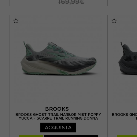
169,99€
EUR 42 / 
EUR 37,5 / US 6,5
EUR 38 / US 7
EUR 43 /
EUR 38,5 / US 7,5
EUR 39 / US 8
EUR 44,5 /
EUR 40 / US 8,5
EUR 40,5 / US 9
BROOKS
BROOKS GHOST TRAIL HARBOR MIST POPPY
BROOKS GHO
YUCCA - SCARPE TRAIL RUNNING DONNA
ACQUISTA