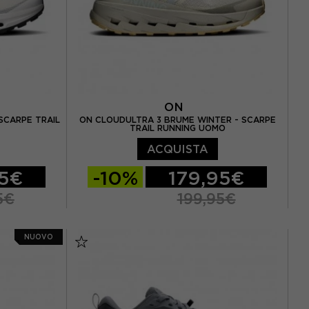
ON
SCARPE TRAIL
ON CLOUDULTRA 3 BRUME WINTER - SCARPE
TRAIL RUNNING UOMO
ACQUISTA
95€
-10%
179,95€
5€
199,95€
 41 / US 8
EUR 41 / US 8
EUR 42 / US 8,5
NUOVO
2,5 / US 9
EUR 42,5 / US 9
EUR 43 / US 9.5
4 / US 10
EUR 44 / US 10
EUR 44,5 / US 10,5
 45 / US 11
EUR 45 / US 11
EUR 46 / US 11,5