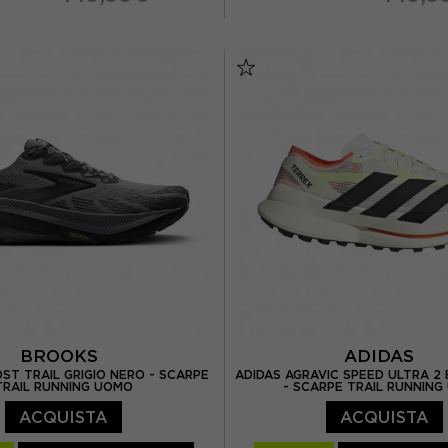
US 8,5
EUR 42,5 / US 9
EUR 37,5 / US 6,5
EUR 
 US 9.5
EUR 44 / US 10
EUR 38,5 / US 7,5
EUR 
 US 10,5
EUR 45 / US 11
EUR 40 / US 8,5
EUR 4
BROOKS
ADIDAS
ST TRAIL GRIGIO NERO - SCARPE
ADIDAS AGRAVIC SPEED ULTRA 2
TRAIL RUNNING UOMO
- SCARPE TRAIL RUNNIN
ACQUISTA
ACQUISTA