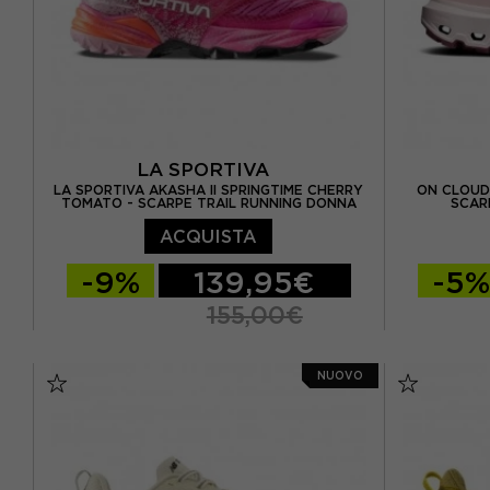
LA SPORTIVA
LA SPORTIVA AKASHA II SPRINGTIME CHERRY
ON CLOUD
TOMATO - SCARPE TRAIL RUNNING DONNA
SCAR
ACQUISTA
-9%
139,95€
-5
155,00€
EUR 37
EUR 37,5
EUR 38
EUR 36,5 
NUOVO
EUR 38,5
EUR 39
EUR 39,5
EUR 37,5 
EUR 40
EUR 40,5
EUR 41
EUR 38,5 
EUR 41,5