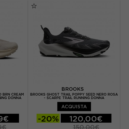
,5 / US 6,5
EUR 39 / US 8
EUR 40 / US 8,5
5 / US 7,5
,5 / US 9
BROOKS
D BRN CREAM
BROOKS GHOST TRAIL POPPY SEED NERO ROSA
NNING DONNA
- SCARPE TRAIL RUNNING DONNA
ACQUISTA
99€
-20%
120,00€
9€
150,00€