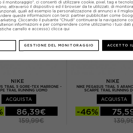
l monitoraggio", ci consenti di utilizzare cookie, pixel, tag e tecnolo
o, attraverso il dispositivo ed il browser da te utilizzati, di monitorar
S 10
EUR 44,5 / US 10,5
EUR 42 2/3 / US 
unzionali, quali ad esempio la personalizzazione di annunci e il migl
idere queste informazioni con terzi: partner pubblicitari come Goo
marketing. Cliccando il pulsante "Chiudi" continuerai la navigazione c
US 11
EUR 45,5 / US 11,5
EUR 43 1/3 / US 9.
ulteriori informazioni e per comprendere come utilizziamo i tuoi dati p
ristiche carrello e accesso)
clicca qui
EUR 46 / US 12
EUR 44 / US 10
EUR 44 2/3 / US 10
GESTIONE DEL MONITORAGGIO
ACCETTO I
EUR 45 1/3 / US 11
EUR 4
EUR 46 2/3 / US 1
EUR 47 1/3 / US 12
NIKE
NIKE
US TRAIL 5 GORE-TEX MARRONE -
NIKE PEGASUS TRAIL 5 ARANC
EUR 48 / US 13
PE TRAIL RUNNING UOMO
SCARPE TRAIL RUNNING 
ACQUISTA
ACQUISTA
%
86,39€
-46%
75,5
159,99€
139,9
US 7
EUR 40,5 / US 7,5
EUR 35,5 / US 5
EUR 3