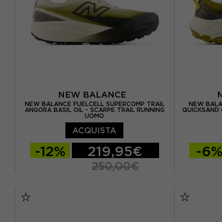
NEW BALANCE
NEW BALANCE FUELCELL SUPERCOMP TRAIL
NEW BALA
ANGORA BASIL OIL - SCARPE TRAIL RUNNING
QUICKSAND 
UOMO
ACQUISTA
-12%
219,95€
-6
250,00€
EUR 42.5 / US 9
EUR 43 / US 9.5
EUR 41.5 
EUR 44 / US 10
EUR 42.5 
EUR 44 / U