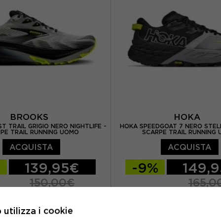
US 11
EUR 45.5 / US 11.5
EUR 46.5 / US 12
BROOKS
HOKA
 TRAIL GRIGIO NERO NIGHTLIFE -
HOKA SPEEDGOAT 7 NERO STELL
PE TRAIL RUNNING UOMO
SCARPE TRAIL RUNNING
ACQUISTA
ACQUISTA
%
139,95€
-9%
149,
150,00€
165,0
 US 8
EUR 42 / US 8,5
EUR 40 2/3 / US 7.
utilizza i cookie
/ US 9
EUR 43 / US 9,5
EUR 41 1/3 / US 8
EUR 4