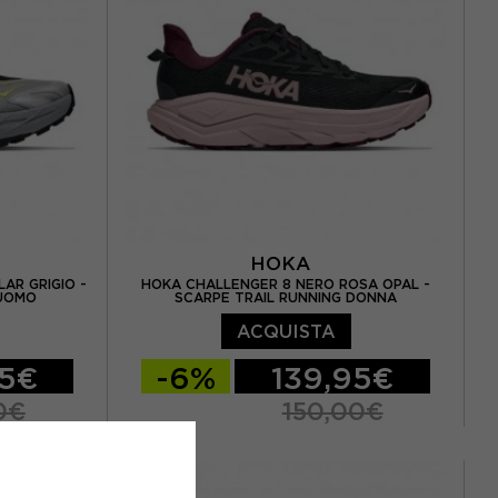
EUR 40 / US 8,5
EUR 40,5 / US 9
HOKA
AR GRIGIO -
HOKA CHALLENGER 8 NERO ROSA OPAL -
 UOMO
SCARPE TRAIL RUNNING DONNA
ACQUISTA
95€
-6%
139,95€
0€
150,00€
5
EUR 37 1/3 / US 6
EUR 38 / US 6.5
2 / US 8.5
EUR 38 2/3 / US 7