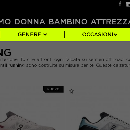
MO
DONNA
BAMBINO
ATTREZZ
GENERE
OCCASIONI
NG
5)
(6)
ASICS
UOMO
BEIGE
EUR 35
(9)
(2)
(98)
(3)
 perfezione. Tu che affronti ogni falcata su sentieri off roa
)
8)
LA SPORTIVA
GRIGIO
EUR 39
(24)
(51)
(18)
rail running
sono costruite su misura per te. Queste calzature
)
SALOMON
ROSA
EUR 43
(14)
(62)
(29)
)
EUR 46.5
(4)
NUOVO