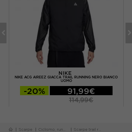
NIKE
ETY
NIKE ACG AIREEZ GIACCA TRAIL RUNNING NERO BIANCO
NI
UOMO
-20%
91,99€
114,99€
Scarpe
Ciclismo, running e piscina
Scarpe trail running