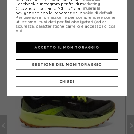
Facebook e Instagram per fini di marketing.
DOMANDE FREQUENTI
Cliccando il pulsante "Chiudi" continuerai la
navigazione con le impostazioni cookie di default.
Per ulteriori informazioni e per comprendere come
Come ordinare la taglia giusta?
utilizziamo i tuoi dati per fini obbligatori (ad es.
sicurezza, caratteristiche carrello e accesso)
clicca
qui
ACCETTO IL MONITORAGGIO
CONSIGLIATI DA NOI
VO
GESTIONE DEL MONITORAGGIO
CHIUDI