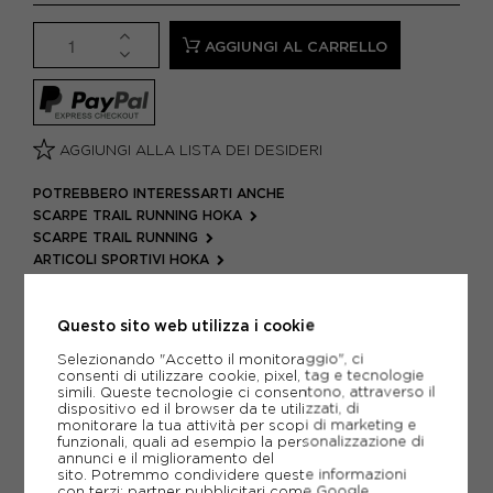
AGGIUNGI AL CARRELLO
AGGIUNGI ALLA LISTA DEI DESIDERI
POTREBBERO INTERESSARTI ANCHE
SCARPE TRAIL RUNNING HOKA
SCARPE TRAIL RUNNING
ARTICOLI SPORTIVI HOKA
METODI DI PAGAMENTO
Questo sito web utilizza i cookie
Selezionando "Accetto il monitoraggio", ci
consenti di utilizzare cookie, pixel, tag e tecnologie
PIÙ INFORMAZIONI
simili. Queste tecnologie ci consentono, attraverso il
dispositivo ed il browser da te utilizzati, di
monitorare la tua attività per scopi di marketing e
SCHEDA TECNICA
funzionali, quali ad esempio la personalizzazione di
annunci e il miglioramento del
GUIDA ALLE TAGLIE
sito. Potremmo condividere queste informazioni
con terzi: partner pubblicitari come Google,