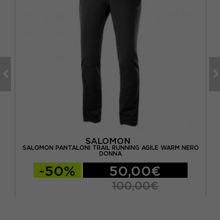
SALOMON
SALOMON PANTALONI TRAIL RUNNING AGILE WARM NERO
S
DONNA
-50%
50,00€
100,00€