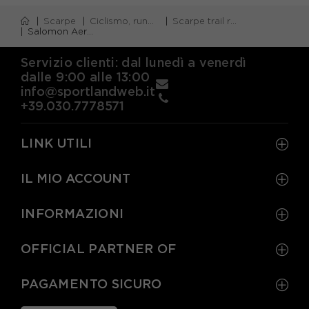
Scarpe
Ciclismo, running e piscina
Scarpe trail running
Salomon Aero Glide 4 Grvl Vanilla Ice Nero Iron - Scarpe Trail Running Donna
Servizio clienti: dal lunedì a venerdì
dalle 9:00 alle 13:00
info@sportlandweb.it
+39.030.7778571
LINK UTILI
IL MIO ACCOUNT
INFORMAZIONI
OFFICIAL PARTNER OF
PAGAMENTO SICURO