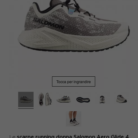
Tocca per ingrandire
scarpe running donna Salomon Aero Glide 4
Le