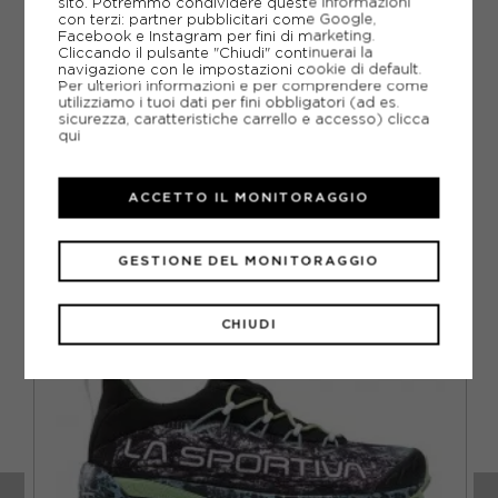
sito. Potremmo condividere queste informazioni
con terzi: partner pubblicitari come Google,
GUIDA ALLE TAGLIE
Facebook e Instagram per fini di marketing.
Cliccando il pulsante "Chiudi" continuerai la
navigazione con le impostazioni cookie di default.
DOMANDE FREQUENTI
Per ulteriori informazioni e per comprendere come
utilizziamo i tuoi dati per fini obbligatori (ad es.
Come ordinare la taglia giusta?
sicurezza, caratteristiche carrello e accesso)
clicca
qui
ACCETTO IL MONITORAGGIO
CONSIGLIATI DA NOI
GESTIONE DEL MONITORAGGIO
VO
CHIUDI