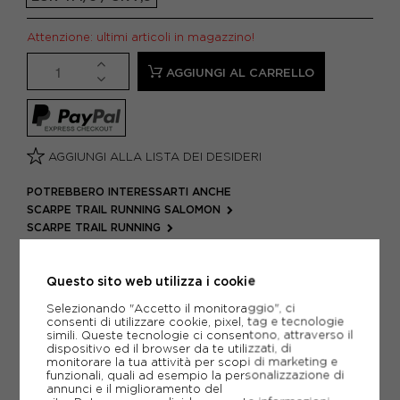
Attenzione: ultimi articoli in magazzino!
AGGIUNGI AL CARRELLO
AGGIUNGI ALLA LISTA DEI DESIDERI
POTREBBERO INTERESSARTI ANCHE
SCARPE TRAIL RUNNING SALOMON
SCARPE TRAIL RUNNING
ARTICOLI SPORTIVI SALOMON
METODI DI PAGAMENTO
Questo sito web utilizza i cookie
Selezionando "Accetto il monitoraggio", ci
consenti di utilizzare cookie, pixel, tag e tecnologie
simili. Queste tecnologie ci consentono, attraverso il
PIÙ INFORMAZIONI
dispositivo ed il browser da te utilizzati, di
monitorare la tua attività per scopi di marketing e
funzionali, quali ad esempio la personalizzazione di
SCHEDA TECNICA
annunci e il miglioramento del