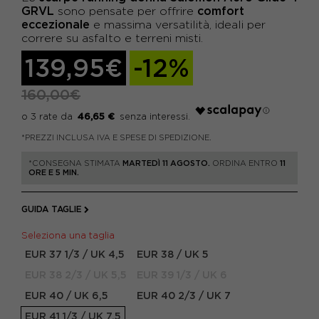
GRVL
comfort
sono pensate per offrire
eccezionale
e massima versatilità, ideali per
correre su asfalto e terreni misti.
139,95€
-12%
160,00€
46,65 €
*PREZZI INCLUSA IVA E SPESE DI SPEDIZIONE.
*CONSEGNA STIMATA
MARTEDÌ 11 AGOSTO.
ORDINA ENTRO
11
ORE E 5 MIN.
GUIDA TAGLIE
Seleziona una taglia
EUR 37 1/3 / UK 4,5
EUR 38 / UK 5
EUR 38 2/3 / UK 5,5
EUR 39 1/3 / UK 6
EUR 40 / UK 6,5
EUR 40 2/3 / UK 7
EUR 41 1/3 / UK 7,5