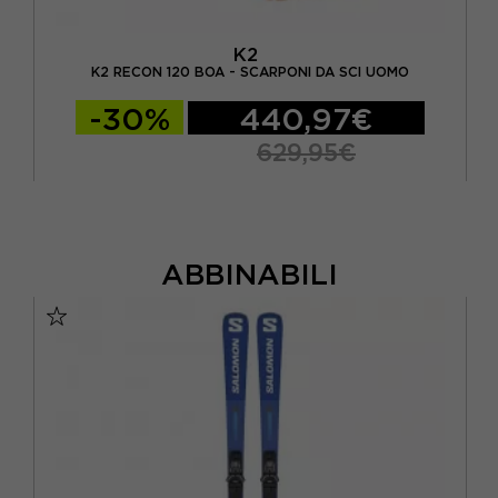
K2
ONI
AT
K2 RECON 120 BOA - SCARPONI DA SCI UOMO
-30%
440,97€
629,95€
ABBINABILI