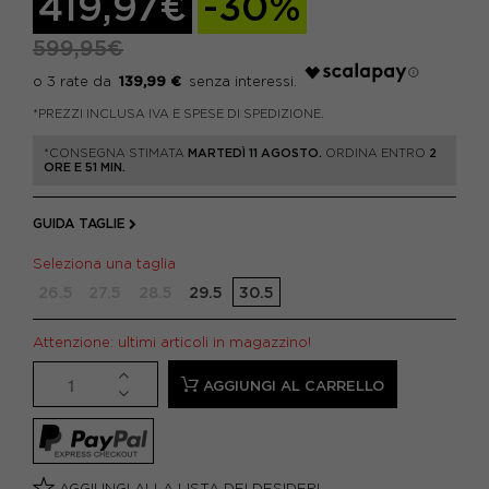
419,97€
-30%
599,95€
139,99 €
*PREZZI INCLUSA IVA E SPESE DI SPEDIZIONE.
*CONSEGNA STIMATA
MARTEDÌ 11 AGOSTO.
ORDINA ENTRO
2
ORE E 51 MIN.
GUIDA TAGLIE
Seleziona una taglia
26.5
27.5
28.5
29.5
30.5
Attenzione: ultimi articoli in magazzino!
AGGIUNGI AL CARRELLO
AGGIUNGI ALLA LISTA DEI DESIDERI