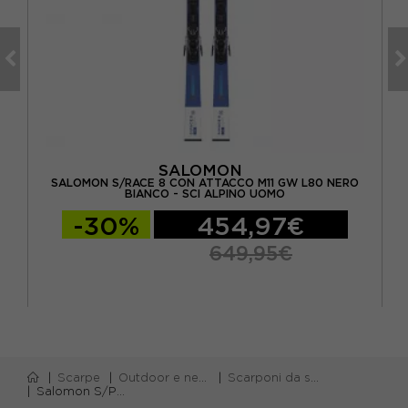
SALOMON
SALOMON S/RACE 8 CON ATTACCO M11 GW L80 NERO
OMO
EN
BIANCO - SCI ALPINO UOMO
-30%
454,97€
649,95€
Scarpe
Outdoor e neve
Scarponi da sci
Salomon S/Pro Supra Boa 120 Gw Nero Blu - Scarponi Da Sci Uomo