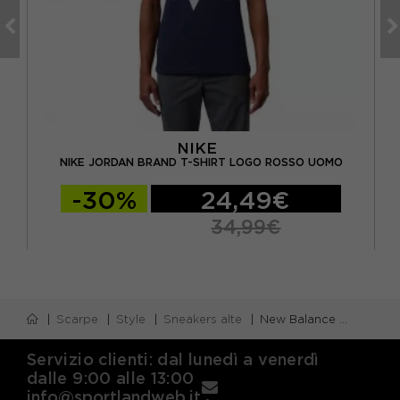
NIKE
MO
NIKE JORDAN BRAND T-SHIRT LOGO ROSSO UOMO
-30%
24,49€
34,99€
Scarpe
Style
Sneakers alte
New Balance 530 Mesh Bianco Rosso - Sneakers Unisex
Servizio clienti: dal lunedì a venerdì
dalle 9:00 alle 13:00
info@sportlandweb.it