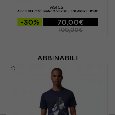
ASICS
LUE
NI
ASICS GEL-1130 BIANCO VERDE - SNEAKERS UOMO
-30%
70,00€
100,00€
ABBINABILI