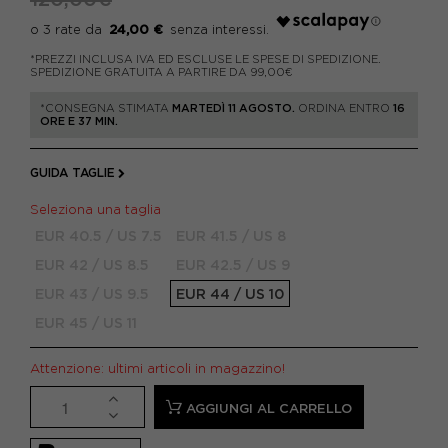
24,00 €
*PREZZI INCLUSA IVA ED ESCLUSE LE SPESE DI SPEDIZIONE.
SPEDIZIONE GRATUITA A PARTIRE DA 99,00€
*CONSEGNA STIMATA
MARTEDÌ 11 AGOSTO.
ORDINA ENTRO
16
ORE E 37 MIN.
GUIDA TAGLIE
Seleziona una taglia
EUR 40.5 / US 7.5
EUR 41.5 / US 8
EUR 42 / US 8.5
EUR 42.5 / US 9
EUR 43 / US 9.5
EUR 44 / US 10
EUR 45 / US 11
Attenzione: ultimi articoli in magazzino!
AGGIUNGI AL CARRELLO