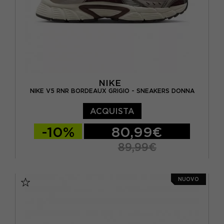
NIKE
NIKE V5 RNR BORDEAUX GRIGIO - SNEAKERS DONNA
ACQUISTA
-10%
80,99€
89,99€
EUR 37,5 / US 6,5
EUR 38 / US 7
NUOVO
EUR 38,5 / US 7,5
EUR 39 / US 8
EUR 40 / US 8,5
EUR 40,5 / US 9