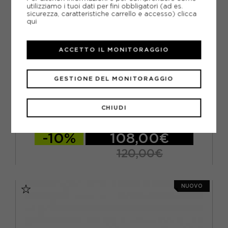
utilizziamo i tuoi dati per fini obbligatori (ad es.
sicurezza, caratteristiche carrello e accesso)
clicca
qui
ACCETTO IL MONITORAGGIO
GESTIONE DEL MONITORAGGIO
ADIDAS ORIGINALS
ADIDAS ORIGINALS GAZELLE INDOOR GRIGIO VIOLA -
SNEAKERS DONNA
CHIUDI
ACQUISTA
-10%
108,00€
120,00€
EUR 36 2/3 / UK 4
EUR 37 1/3 / UK 4,5
NUOVO
EUR 38 / UK 5
EUR 38 2/3 / UK 5,5
EUR 39 1/3 / UK 6
EUR 40 / UK 6,5