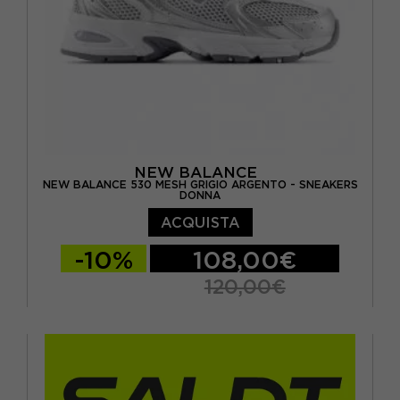
NEW BALANCE
NEW BALANCE 530 MESH GRIGIO ARGENTO - SNEAKERS
DONNA
ACQUISTA
-10%
108,00€
120,00€
EUR 34,5 / US 4,5
EUR 35 / US 5
EUR 36 / US 5.5
EUR 36.5 / US 6
EUR 37 / US 6.5
EUR 37.5 / US 7