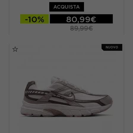
ACQUISTA
-10%
80,99€
89,99€
EUR 37,5 / US 6,5
EUR 38 / US 7
NUOVO
EUR 38,5 / US 7,5
EUR 39 / US 8
EUR 40 / US 8,5
EUR 40,5 / US 9