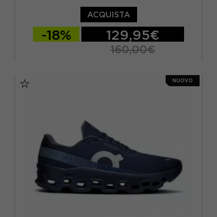
ACQUISTA
-18%
129,95€
160,00€
EUR 37 / US 6
EUR 37,5 / US 6,5
NUOVO
EUR 38 / US 7
EUR 38,5 / US 7,5
EUR 39 / US 8
EUR 40 / US 8,5
EUR 40,5 / US 9