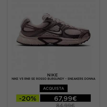
EUR 40 / US 8,5
EUR 40,5 / US 9
EUR 41 / US 9,5
NIKE
NIKE V5 RNR SE ROSSO BURGUNDY - SNEAKERS DONNA
ACQUISTA
-20%
67,99€
84,99€