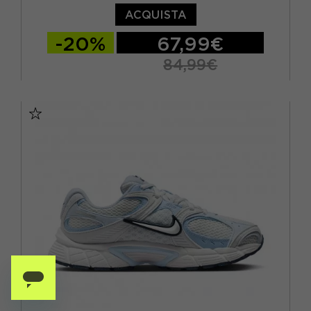
ACQUISTA
-20%
67,99€
84,99€
EUR 37,5 / US 6,5
EUR 38 / US 7
EUR 38,5 / US 7,5
EUR 39 / US 8
EUR 40 / US 8,5
EUR 40,5 / US 9
EUR 41 / US 9,5