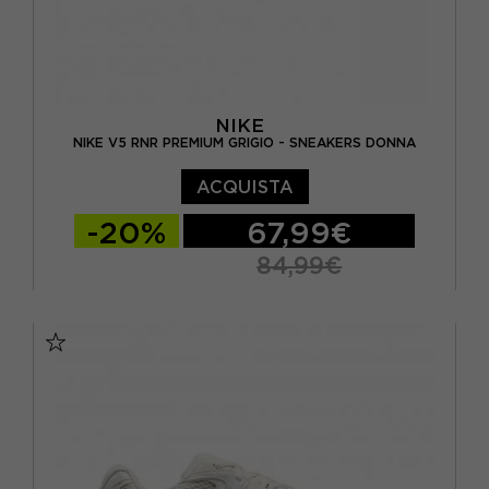
NIKE
NIKE V5 RNR PREMIUM GRIGIO - SNEAKERS DONNA
ACQUISTA
-20%
67,99€
84,99€
EUR 37,5 / US 6,5
EUR 38 / US 7
EUR 38,5 / US 7,5
EUR 39 / US 8
EUR 40 / US 8,5
EUR 40,5 / US 9
EUR 41 / US 9,5