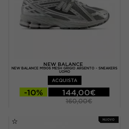
NEW BALANCE
NEW BALANCE M1906 MESH GRIGIO ARGENTO - SNEAKERS
UOMO
ACQUISTA
-10%
144,00€
160,00€
EUR 41.5 / US 8
EUR 42 / US 8.5
NUOVO
EUR 42.5 / US 9
EUR 43 / US 9.5