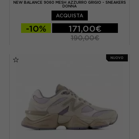
NEW BALANCE 9060 MESH AZZURRO GRIGIO - SNEAKERS
DONNA
ACQUISTA
-10%
171,00€
190,00€
EUR 34,5 / US 4,5
EUR 35 / US 5
NUOVO
EUR 36 / US 5.5
EUR 36.5 / US 6
EUR 37 / US 6.5
EUR 37.5 / US 7