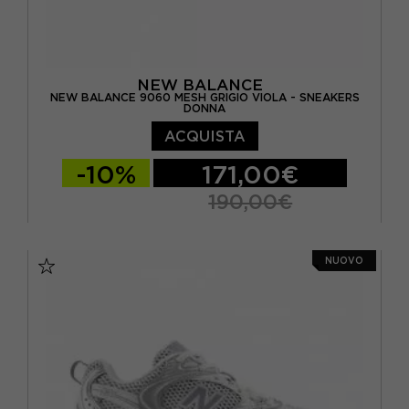
NEW BALANCE
NEW BALANCE 9060 MESH GRIGIO VIOLA - SNEAKERS
DONNA
ACQUISTA
-10%
171,00€
190,00€
EUR 34,5 / US 4,5
EUR 35 / US 5
NUOVO
EUR 36 / US 5.5
EUR 36.5 / US 6
EUR 37 / US 6.5
EUR 37.5 / US 7