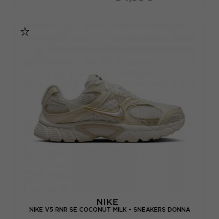
EUR 37,5 / US 6,5
EUR 38 / US 7
EUR 38,5 / US 7,5
EUR 39 / US 8
EUR 40 / US 8,5
EUR 40,5 / US 9
EUR 41 / US 9,5
NIKE
NIKE V5 RNR SE COCONUT MILK - SNEAKERS DONNA