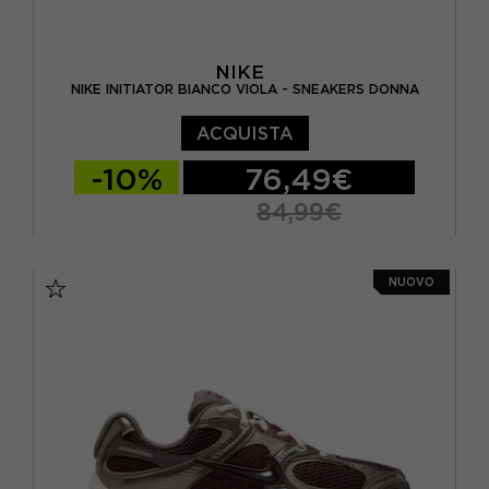
NIKE
NIKE INITIATOR BIANCO VIOLA - SNEAKERS DONNA
ACQUISTA
-10%
76,49€
84,99€
EUR 37,5 / US 6,5
EUR 38 / US 7
NUOVO
EUR 38,5 / US 7,5
EUR 39 / US 8
EUR 40 / US 8,5
EUR 40,5 / US 9