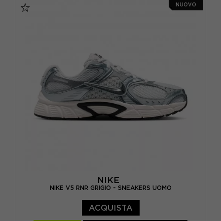
NUOVO
EUR 42 / US 8,5
EUR 42,5 / US 9
EUR 43 / US 9.5
EUR 44 / US 10
EUR 44,5 / US 10,5
EUR 45 / US 11
EUR 46 / US 12
NIKE
NIKE V5 RNR GRIGIO - SNEAKERS UOMO
ACQUISTA