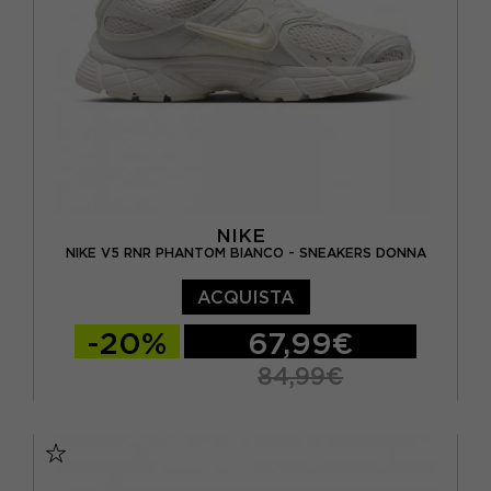
NIKE
NIKE V5 RNR PHANTOM BIANCO - SNEAKERS DONNA
ACQUISTA
-20%
67,99€
84,99€
EUR 37,5 / US 6,5
EUR 38 / US 7
EUR 38,5 / US 7,5
EUR 39 / US 8