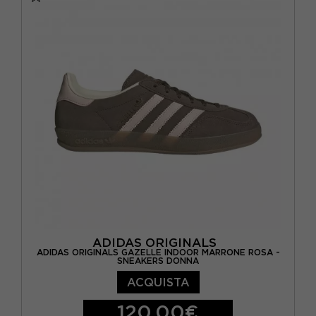
EUR 38 / UK 5
EUR 38 2/3 / UK 5,5
EUR 39 1/3 / UK 6
EUR 40 / UK 6,5
EUR 40 2/3 / UK 7
ADIDAS ORIGINALS
ADIDAS ORIGINALS GAZELLE INDOOR MARRONE ROSA -
SNEAKERS DONNA
ACQUISTA
120,00€