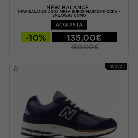
NEW BALANCE
NEW BALANCE 2002 MESH SUEDE MARRONE OCRA -
SNEAKERS UOMO
ACQUISTA
-10%
135,00€
150,00€
EUR 40.5 / US 7.5
EUR 41.5 / US 8
NUOVO
EUR 42 / US 8.5
EUR 42.5 / US 9
EUR 43 / US 9.5
EUR 44 / US 10
EUR 44.5 / US 10.5
EUR 45 / US 11
EUR 45.5 / US 11.5