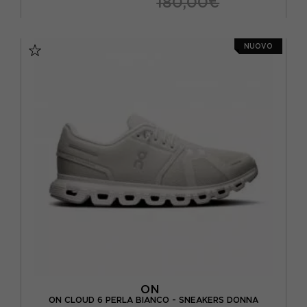
180,00€
EUR 37,5 / US 6,5
EUR 38 / US 7
NUOVO
EUR 38,5 / US 7,5
EUR 39 / US 8
EUR 40 / US 8,5
EUR 40,5 / US 9
ON
ON CLOUD 6 PERLA BIANCO - SNEAKERS DONNA