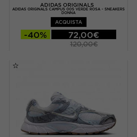
ADIDAS ORIGINALS
ADIDAS ORIGINALS CAMPUS 00S VERDE ROSA - SNEAKERS
DONNA
ACQUISTA
-40%
72,00€
120,00€
EUR 36 2/3 / UK 4
EUR 37 1/3 / UK 4,5
EUR 38 / UK 5
EUR 38 2/3 / UK 5,5
EUR 39 1/3 / UK 6
EUR 40 / UK 6,5
EUR 40 2/3 / UK 7