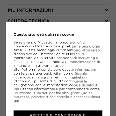
PIÙ INFORMAZIONI
SCHEDA TECNICA
GUIDA ALLE TAGLIE
Questo sito web utilizza i cookie
Selezionando "Accetto il monitoraggio", ci
DOMANDE FREQUENTI
consenti di utilizzare cookie, pixel, tag e tecnologie
simili. Queste tecnologie ci consentono, attraverso il
Come ordinare la taglia giusta?
dispositivo ed il browser da te utilizzati, di
monitorare la tua attività per scopi di marketing e
funzionali, quali ad esempio la personalizzazione di
annunci e il miglioramento del
sito. Potremmo condividere queste informazioni
con terzi: partner pubblicitari come Google,
Facebook e Instagram per fini di marketing.
CONSIGLIATI DA NOI
Cliccando il pulsante "Chiudi" continuerai la
navigazione con le impostazioni cookie di default.
Per ulteriori informazioni e per comprendere come
utilizziamo i tuoi dati per fini obbligatori (ad es.
sicurezza, caratteristiche carrello e accesso)
clicca
qui
ACCETTO IL MONITORAGGIO