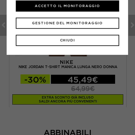
ACCETTO IL MONITORAGGIO
GESTIONE DEL MONITORAGGIO
CHIUDI
NIKE
A
NIKE JORDAN T-SHIRT MANICA LUNGA NERO DONNA
-30%
45,49€
64,99€
EXTRA SCONTO GIÀ INCLUSO
SALDI ANCORA PIÙ CONVENIENTI
ABBINABILI