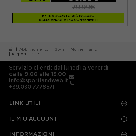
79,99€
EXTRA SCONTO GIÀ INCLUSO
SALDI ANCORA PIÙ CONVENIENTI
Abbigliamento
Style
Maglie manica corta
Iceport T-Shirt Modal Stretch Rosa Donna
Servizio clienti: dal lunedì a venerdì
dalle 9:00 alle 13:00
info@sportlandweb.it
+39.030.7778571
LINK UTILI
IL MIO ACCOUNT
INFORMAZIONI