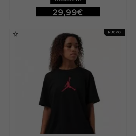
29,99€
XS
S
M
NUOVO