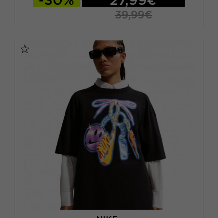
-30%
27,99€
39,99€
XS
S
M