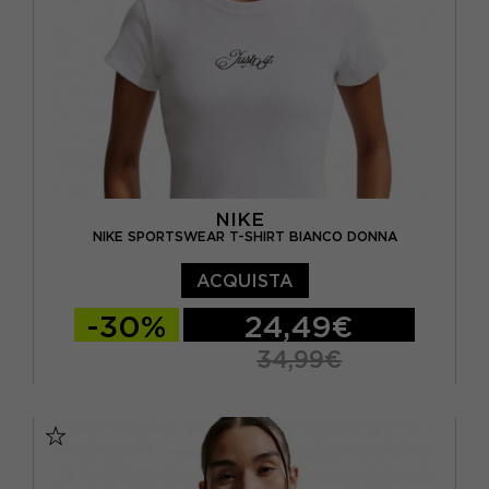
NIKE
NIKE SPORTSWEAR T-SHIRT BIANCO DONNA
ACQUISTA
-30%
24,49€
34,99€
XS
S
M