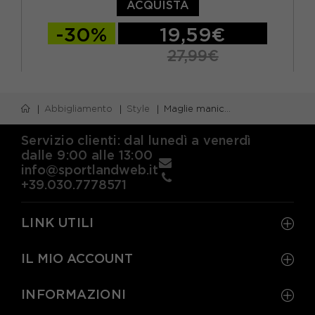
ACQUISTA
-30%
19,59€
27,99€
S
M
L
XL
Abbigliamento
Style
Maglie manica corta
Servizio clienti: dal lunedì a venerdì
dalle 9:00 alle 13:00
info@sportlandweb.it
+39.030.7778571
LINK UTILI
IL MIO ACCOUNT
INFORMAZIONI