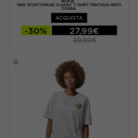
NIKE
NIKE SPORTSWEAR CLASSIC T-SHIRT FANTASIA NERO
DONNA
ACQUISTA
-30%
27,99€
39,99€
XS
S
M