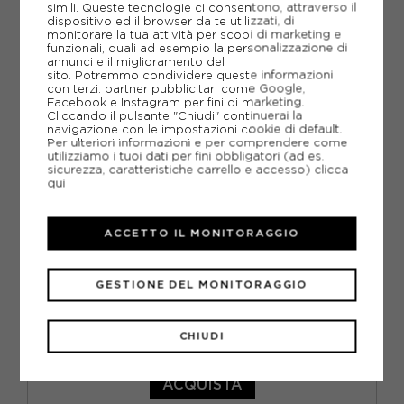
simili. Queste tecnologie ci consentono, attraverso il
NUOVO
dispositivo ed il browser da te utilizzati, di
monitorare la tua attività per scopi di marketing e
funzionali, quali ad esempio la personalizzazione di
annunci e il miglioramento del
sito. Potremmo condividere queste informazioni
con terzi: partner pubblicitari come Google,
Facebook e Instagram per fini di marketing.
Cliccando il pulsante "Chiudi" continuerai la
navigazione con le impostazioni cookie di default.
Per ulteriori informazioni e per comprendere come
utilizziamo i tuoi dati per fini obbligatori (ad es.
sicurezza, caratteristiche carrello e accesso)
clicca
qui
ACCETTO IL MONITORAGGIO
GESTIONE DEL MONITORAGGIO
NIKE
CHIUDI
NIKE JORDAN SPORT T-SHIRT AZZURRO UOMO
ACQUISTA