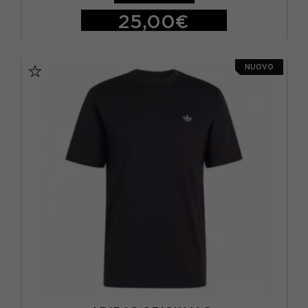
ORO
(2)
25,00€
NIKE
(194)
ROSA
(21)
PUMA
(3)
S
M
L
XL
ROSSO
(12)
NUOVO
REFRIGIWEAR
(17)
VERDE
(33)
REPLAY
(28)
VIOLA
(7)
SUN68
(11)
TOMMY HILFIGER
(9)
UNDER ARMOUR
(3)