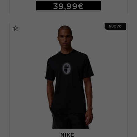
39,99€
S
M
L
XL
NUOVO
NIKE