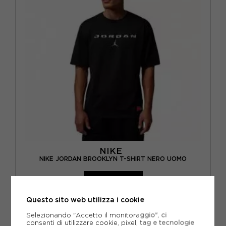
NIKE
NIKE JORDAN BROOKLYN T-SHIRT NERO UOMO
ACQUISTA
34,99€
Questo sito web utilizza i cookie
Selezionando "Accetto il monitoraggio", ci
S
M
L
XL
consenti di utilizzare cookie, pixel, tag e tecnologie