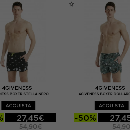
4GIVENESS
4GIVENESS
NESS BOXER STELLA NERO
4GIVENESS BOXER DOLLAR
ACQUISTA
ACQUISTA
%
27,45€
-50%
27,4
54,90€
54,9