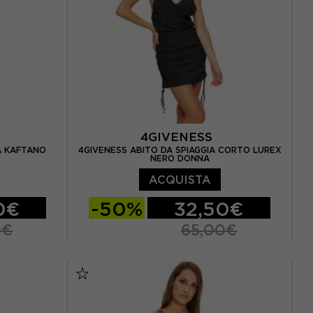
4GIVENESS
A KAFTANO
4GIVENESS ABITO DA SPIAGGIA CORTO LUREX
NERO DONNA
ACQUISTA
0€
-50%
32,50€
0€
65,00€
S
M
L