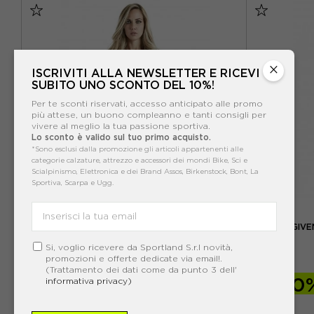
×
ISCRIVITI ALLA NEWSLETTER E RICEVI
SUBITO UNO SCONTO DEL 10%!
Per te sconti riservati, accesso anticipato alle promo
più attese, un buono compleanno e tanti consigli per
vivere al meglio la tua passione sportiva.
Lo sconto è valido sul tuo primo acquisto.
*Sono esclusi dalla promozione gli articoli appartenenti alle
categorie calzature, attrezzo e accessori dei mondi Bike, Sci e
Scialpinismo, Elettronica e dei Brand Assos, Birkenstock, Bont, La
Sportiva, Scarpa e Ugg.
4GIVENESS
4GIVENESS BIKINI DONNA ST.TROPEZ AZZURRO
4GIVE
Si, voglio ricevere da Sportland S.r.l novità,
ACQUISTA
promozioni e offerte dedicate via email!.
(Trattamento dei dati come da punto 3 dell'
-50%
27,00€
-50
informativa privacy)
54,00€