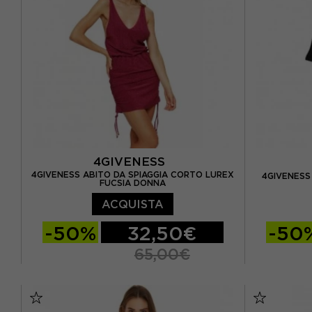
4GIVENESS
4GIVENESS ABITO DA SPIAGGIA CORTO LUREX
4GIVENESS
FUCSIA DONNA
ACQUISTA
-50%
32,50€
-50
65,00€
S
M
L
TU