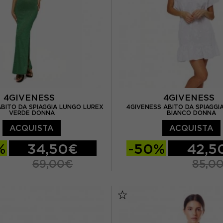
4GIVENESS
4GIVENESS
ABITO DA SPIAGGIA LUNGO LUREX
4GIVENESS ABITO DA SPIAGGI
VERDE DONNA
BIANCO DONNA
ACQUISTA
ACQUISTA
%
34,50€
-50%
42,5
69,00€
85,0
L
S
M
L