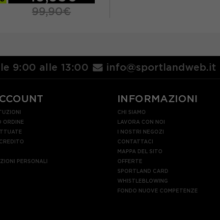
99,90€
L
lle 9:00 alle 13:00
info@sportlandweb.it
ACCOUNT
INFORMAZIONI
TUZIONI
CHI SIAMO
 ORDINE
LAVORA CON NOI
ETTUATE
I NOSTRI NEGOZI
 CREDITO
CONTATTACI
MAPPA DEL SITO
AZIONI PERSONALI
OFFERTE
SPORTLAND CARD
WHISTLEBLOWING
FONDO NUOVE COMPETENZE