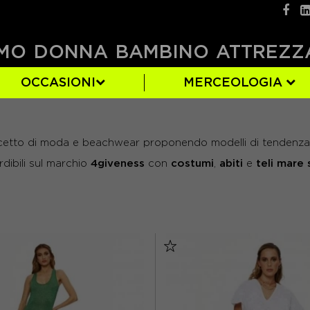
MO
DONNA
BAMBINO
ATTREZZ
OCCASIONI
MERCEOLOGIA
)
COSTUMI DA BAGNO
BLU
S
(11)
(1)
(9)
l concetto di moda e beachwear proponendo modelli di tendenza 
ORE
(2)
NERO
(6)
4giveness
costumi
abiti
teli mare
dibili sul marchio
con
,
e