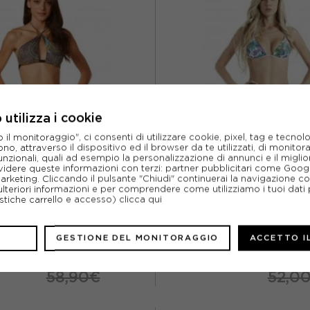
utilizza i cookie
l monitoraggio", ci consenti di utilizzare cookie, pixel, tag e tecnolo
o, attraverso il dispositivo ed il browser da te utilizzati, di monitorar
unzionali, quali ad esempio la personalizzazione di annunci e il migl
idere queste informazioni con terzi: partner pubblicitari come Goo
marketing. Cliccando il pulsante "Chiudi" continuerai la navigazione c
4GIVENESS
4GIVENESS
ulteriori informazioni e per comprendere come utilizziamo i tuoi dati p
IKINI FANTASIA LUREX BRASSIER
ristiche carrello e accesso)
clicca qui
4GIVENESS BIKINI DONNA 
NERO DONNA
ACQUISTA
ACQUISTA
GESTIONE DEL MONITORAGGIO
ACCETTO I
%
29,45€
-50%
26,0
58,90€
52,0
L
S
M
L