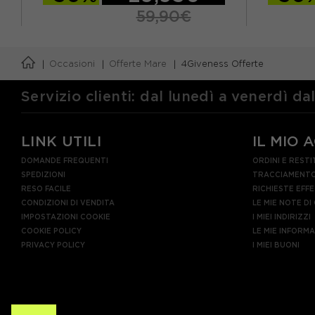
59,90€
S
M
L
S
M
Occasioni
Offerte Mare
4Giveness Offerte
Servizio clienti: dal lunedì a venerdì da
LINK UTILI
IL MIO 
DOMANDE FREQUENTI
ORDINI E RESTI
SPEDIZIONI
TRACCIAMENTO
RESO FACILE
RICHIESTE EFF
CONDIZIONI DI VENDITA
LE MIE NOTE DI
IMPOSTAZIONI COOKIE
I MIEI INDIRIZZI
COOKIE POLICY
LE MIE INFORM
PRIVACY POLICY
I MIEI BUONI