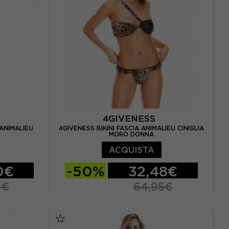
4GIVENESS
 ANIMALIEU
4GIVENESS BIKINI FASCIA ANIMALIEU CINIGLIA
MORO DONNA
ACQUISTA
0€
-50%
32,48€
0€
64,95€
S
M
L