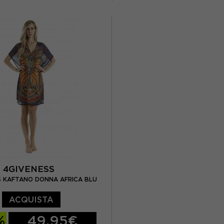
L
XL
S
M
L
XL
4GIVENESS
S KAFTANO DONNA AFRICA BLU
ACQUISTA
%
49,95€