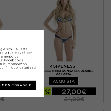
gie simili. Queste
e la tua attività per
ioramento del
gle, Facebook e
on le impostazioni
4GIVENESS
er fini obbligatori (ad
4GIVENESS BIKINI DONNA REGOLABILE
BIANCO
AZZURRO
ACQUISTA
L MONITORAGGIO
0€
-50%
27,00€
0€
54,00€
S
M
L