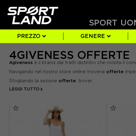
SPORT
UO
PREZZO
GENERE
4GIVENESS OFFERTE
DONNA
SI
ABITI
AZZURRO
L
(7)
(18)
(7)
(16)
(2)
UOMO
BORSE
BIANCO
M
(10)
(2)
(1)
(3
- DA 10 € A 36 €
4giveness
è il brand dai tratti distintivi che rivisita i
- DA 36 € A 62 €
MARRONE
XL
(1)
(2)
MULTICOL
offerte
Navigando nel nostro store online troverai
imper
- DA 62 € A 88 €
offerte
Sfogliando la sezione
, trover...
- DA 88 € A 115 €
LEGGI TUTTO