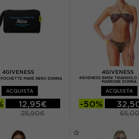
4GIVENESS
4GIVENESS
4GIVENESS BIKINI TRIANGOLO
 POCHETTE MARE NERO DONNA
MARRONE DONNA
ACQUISTA
ACQUISTA
%
12,95€
-50%
32,5
25,90€
65,0
S
M
L