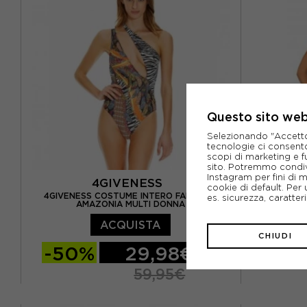
Questo sito web 
Selezionando "Accetto i
tecnologie ci consenton
scopi di marketing e f
sito. Potremmo condiv
Instagram per fini di 
4GIVENESS
cookie di default. Per 
4GIVENESS COSTUME INTERO FANTASIA
4GIVENESS B
es. sicurezza, caratte
AMAZONIA MULTI DONNA
ACQUISTA
CHIUDI
-50%
29,98€
-50
59,95€
S
M
L
S
M