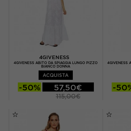
4GIVENESS
4GIVENESS ABITO DA SPIAGGIA LUNGO PIZZO
4GIVENESS 
BIANCO DONNA
ACQUISTA
-50%
57,50€
-50
115,00€
S
M
L
S
M