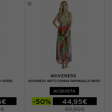
4GIVENESS
O VERDE
4GIVENESS ABITO DONNA PAPPAGALLO NERO
ACQUISTA
5€
-50%
44,95€
0€
89,90€