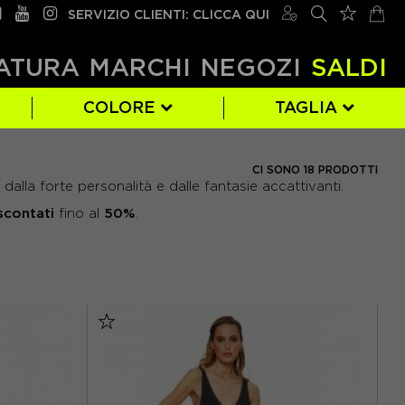
SERVIZIO CLIENTI: CLICCA QUI
ATURA
MARCHI
NEGOZI
SALDI
COLORE
TAGLIA
PANTALONCINI
FUXIA
TU
(1)
(1)
(1)
CI SONO 18 PRODOTTI
dalla forte personalità e dalle fantasie accattivanti.
VERDE
(2)
scontati
50%
fino al
.