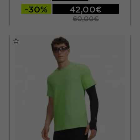
-30%
42,00€
60,00€
S
M
L
XL