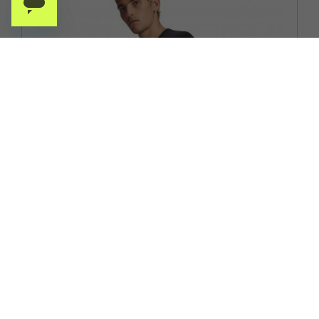
UNDER ARMOUR
UNDER ARMOUR T-SHIRT RUNNING VELOCITI NERO
REFLECTIVE UOMO
ACQUISTA
-30%
28,00€