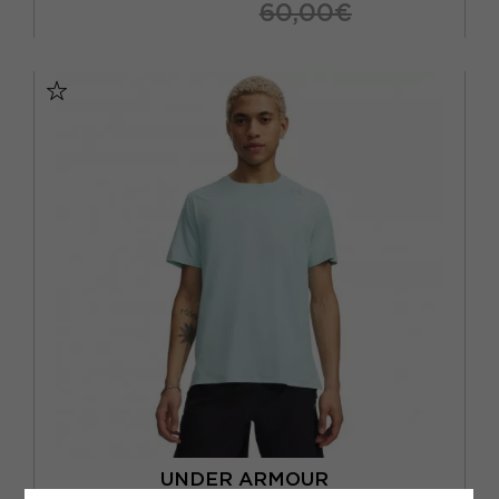
60,00€
XS
S
M
UNDER ARMOUR
UNDER ARMOUR T-SHIRT RUNNING VELOCITI PRO REFRESH