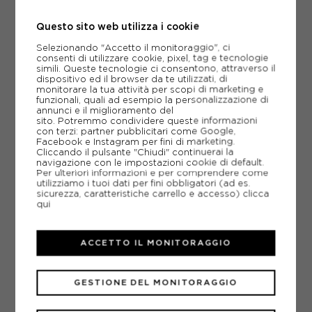
MINT REFLECTION UOMO
Questo sito web utilizza i cookie
ACQUISTA
Selezionando "Accetto il monitoraggio", ci
-30%
42,00€
consenti di utilizzare cookie, pixel, tag e tecnologie
simili. Queste tecnologie ci consentono, attraverso il
60,00€
dispositivo ed il browser da te utilizzati, di
monitorare la tua attività per scopi di marketing e
funzionali, quali ad esempio la personalizzazione di
S
M
L
XL
annunci e il miglioramento del
sito. Potremmo condividere queste informazioni
con terzi: partner pubblicitari come Google,
Facebook e Instagram per fini di marketing.
Cliccando il pulsante "Chiudi" continuerai la
navigazione con le impostazioni cookie di default.
Per ulteriori informazioni e per comprendere come
utilizziamo i tuoi dati per fini obbligatori (ad es.
sicurezza, caratteristiche carrello e accesso)
clicca
qui
ACCETTO IL MONITORAGGIO
GESTIONE DEL MONITORAGGIO