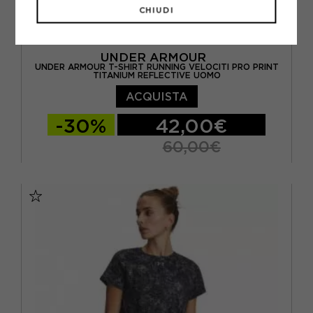
CHIUDI
UNDER ARMOUR
UNDER ARMOUR T-SHIRT RUNNING VELOCITI PRO PRINT
TITANIUM REFLECTIVE UOMO
ACQUISTA
-30%
42,00€
60,00€
S
M
L
XL