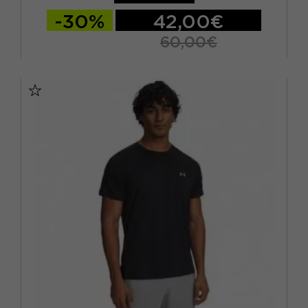
NERO
(180)
-30%
42,00€
ROSA
(6)
60,00€
ROSSO
(16)
XS
S
M
VERDE
(36)
VIOLA
(8)