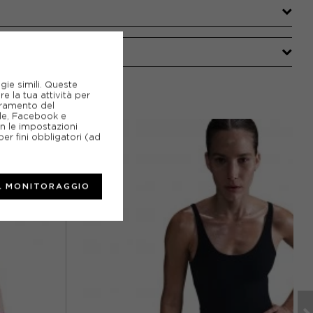
gie simili. Queste
e la tua attività per
ioramento del
gle, Facebook e
on le impostazioni
er fini obbligatori (ad
L MONITORAGGIO