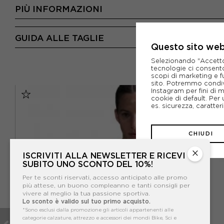
PIÙ INFORMAZIONI
GUIDA ALLE TAGLIE
Questo sito web 
Selezionando "Accetto i
tecnologie ci consenton
scopi di marketing e f
sito. Potremmo condiv
Instagram per fini di 
cookie di default. Per 
es. sicurezza, caratte
CHIUDI
×
ISCRIVITI ALLA NEWSLETTER E RICEVI
SUBITO UNO SCONTO DEL 10%!
Per te sconti riservati, accesso anticipato alle promo
più attese, un buono compleanno e tanti consigli per
vivere al meglio la tua passione sportiva.
Lo sconto è valido sul tuo primo acquisto.
*Sono esclusi dalla promozione gli articoli appartenenti alle
categorie calzature, attrezzo e accessori dei mondi Bike, Sci e