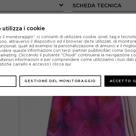
SCHEDA TECNICA
utilizza i cookie
l monitoraggio", ci consenti di utilizzare cookie, pixel, tag e tecnolo
o, attraverso il dispositivo ed il browser da te utilizzati, di monitorar
CONSIGLIATI DA NOI
unzionali, quali ad esempio la personalizzazione di annunci e il migl
idere queste informazioni con terzi: partner pubblicitari come Goo
marketing. Cliccando il pulsante "Chiudi" continuerai la navigazione c
ulteriori informazioni e per comprendere come utilizziamo i tuoi dati p
ristiche carrello e accesso)
clicca qui
GESTIONE DEL MONITORAGGIO
ACCETTO I