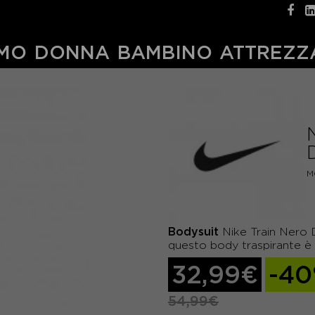
MO
DONNA
BAMBINO
ATTREZZ
M
Bodysuit
Nike Train Nero D
questo body traspirante è 
32,99€
-4
54,99€