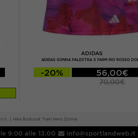
ADIDAS
ADIDAS GONNA PALESTRA X FARM RIO ROSSO D
-20%
56,00€
70,00€
stra
Nike Bodysuit Train Nero Donna
lle 9:00 alle 13:00
info@sportlandweb.it