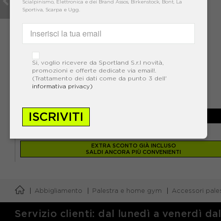
Scialpinismo, Elettronica e dei Brand Assos, Birkenstock, Bont, La
Sportiva, Scarpa e Ugg.
Si, voglio ricevere da Sportland S.r.l novità,
promozioni e offerte dedicate via email!.
(Trattamento dei dati come da punto 3 dell'
NIKE
informativa privacy)
NIKE BODYSUIT ZENVY NERO DONNA
-30%
83,99€
ISCRIVITI
119,99€
EXTRA SCONTO GIÀ INCLUSO
SALDI ANCORA PIÙ CONVENIENTI
Abbigliamento
Palestra e home gym
Accessori pale
Servizio clienti: dal lunedì a venerdì da