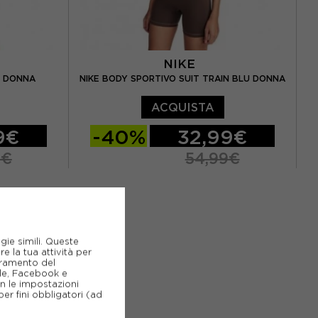
NIKE
O DONNA
NIKE BODY SPORTIVO SUIT TRAIN BLU DONNA
ACQUISTA
9€
-40%
32,99€
9€
54,99€
XS
S
M
gie simili. Queste
e la tua attività per
ioramento del
gle, Facebook e
on le impostazioni
er fini obbligatori (ad