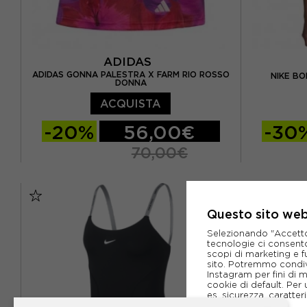
ADIDAS
ADIDAS GONNA PALESTRA X FARM RIO ROSSO
NIKE B
DONNA
ACQUISTA
-20%
56,00€
-30
70,00€
XS
S
M
L
XS
S
Questo sito web 
Selezionando "Accetto i
tecnologie ci consenton
scopi di marketing e f
sito. Potremmo condiv
Instagram per fini di 
cookie di default. Per 
es. sicurezza, caratte