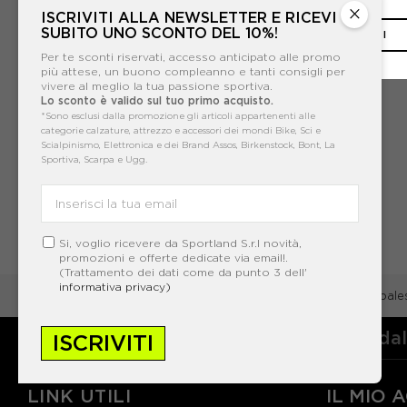
×
ISCRIVITI ALLA NEWSLETTER E RICEVI
SUBITO UNO SCONTO DEL 10%!
CHIUDI
Per te sconti riservati, accesso anticipato alle promo
più attese, un buono compleanno e tanti consigli per
vivere al meglio la tua passione sportiva.
Lo sconto è valido sul tuo primo acquisto.
NIKE
*Sono esclusi dalla promozione gli articoli appartenenti alle
categorie calzature, attrezzo e accessori dei mondi Bike, Sci e
NIKE BODY LOGO TRAIN NERO DONNA
Scialpinismo, Elettronica e dei Brand Assos, Birkenstock, Bont, La
Sportiva, Scarpa e Ugg.
ACQUISTA
-50%
25,00€
50,00€
Si, voglio ricevere da Sportland S.r.l novità,
promozioni e offerte dedicate via email!.
XS
S
M
L
(Trattamento dei dati come da punto 3 dell'
informativa privacy)
Abbigliamento
Palestra e home gym
Accessori pale
Servizio clienti: dal lunedì a venerdì da
ISCRIVITI
LINK UTILI
IL MIO 