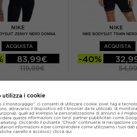
NIKE
NIKE
ODYSUIT ZENVY NERO DONNA
NIKE BODYSUIT TRAIN NER
ACQUISTA
ACQUISTA
%
83,99€
-40%
32,9
119,99€
54,9
M
L
XS
S
M
L
utilizza i cookie
l monitoraggio", ci consenti di utilizzare cookie, pixel, tag e tecnolo
o, attraverso il dispositivo ed il browser da te utilizzati, di monitorar
unzionali, quali ad esempio la personalizzazione di annunci e il migl
idere queste informazioni con terzi: partner pubblicitari come Goo
marketing. Cliccando il pulsante "Chiudi" continuerai la navigazione c
ulteriori informazioni e per comprendere come utilizziamo i tuoi dati p
ristiche carrello e accesso)
clicca qui