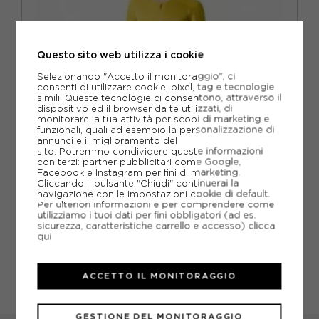
M
(1)
Questo sito web utilizza i cookie
Selezionando "Accetto il monitoraggio", ci
consenti di utilizzare cookie, pixel, tag e tecnologie
simili. Queste tecnologie ci consentono, attraverso il
dispositivo ed il browser da te utilizzati, di
monitorare la tua attività per scopi di marketing e
funzionali, quali ad esempio la personalizzazione di
annunci e il miglioramento del
sito. Potremmo condividere queste informazioni
con terzi: partner pubblicitari come Google,
Facebook e Instagram per fini di marketing.
Cliccando il pulsante "Chiudi" continuerai la
CASTELLI
navigazione con le impostazioni cookie di default.
CASTELLI BODY CICLISMO ULIMITED SPEEDSUIT MANGO
MOJITO NERO IVORY UOMO
Per ulteriori informazioni e per comprendere come
utilizziamo i tuoi dati per fini obbligatori (ad es.
ACQUISTA
sicurezza, caratteristiche carrello e accesso)
clicca
qui
-29%
244,97€
349,95€
ACCETTO IL MONITORAGGIO
M
L
GESTIONE DEL MONITORAGGIO