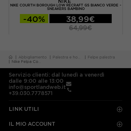
NIKE
KERS
NIKE COURTH BOROUGH LOW RECRAFT GS BIANCO VERDE -
NI
SNEAKERS BAMBINO
-40%
38,99€
64,99€
Abbigliamento
Palestra e home gym
Felpe palestra
Nike Felpa Con Cappuccio Tech Fleece Verde Bambino
Servizio clienti: dal lunedì a venerdì
dalle 9:00 alle 13:00
info@sportlandweb.it
+39.030.7778571
LINK UTILI
IL MIO ACCOUNT