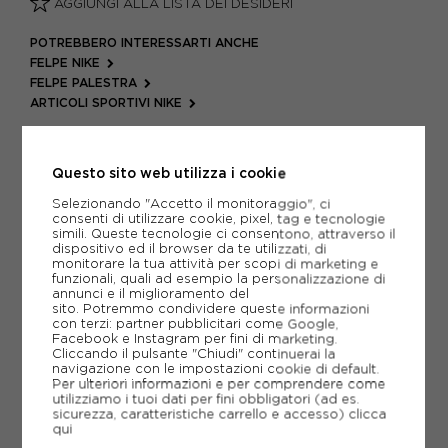
AGGIUNGI ALLA LISTA DEI DESIDERI
POTREBBERO INTERESSARTI ANCHE
FELPE NIKE
FELPE PALESTRA
ARTICOLI SPORTIVI NIKE
METODI DI PAGAMENTO
Questo sito web utilizza i cookie
Selezionando "Accetto il monitoraggio", ci
PIÙ INFORMAZIONI
consenti di utilizzare cookie, pixel, tag e tecnologie
simili. Queste tecnologie ci consentono, attraverso il
dispositivo ed il browser da te utilizzati, di
SCHEDA TECNICA
monitorare la tua attività per scopi di marketing e
funzionali, quali ad esempio la personalizzazione di
annunci e il miglioramento del
GUIDA ALLE TAGLIE
sito. Potremmo condividere queste informazioni
con terzi: partner pubblicitari come Google,
Facebook e Instagram per fini di marketing.
Cliccando il pulsante "Chiudi" continuerai la
CONSIGLIATI DA NOI
navigazione con le impostazioni cookie di default.
Per ulteriori informazioni e per comprendere come
utilizziamo i tuoi dati per fini obbligatori (ad es.
sicurezza, caratteristiche carrello e accesso)
clicca
qui