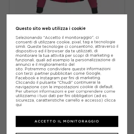
ROCK EXPERIENCE
Questo sito web utilizza i cookie
ROCK EXPERIENCE GIACCA TREKKING WILD CAT 2.0 HYBRID
VIVA MAGNETA DONNA
Selezionando "Accetto il monitoraggio", ci
ACQUISTA
consenti di utilizzare cookie, pixel, tag e tecnologie
simili. Queste tecnologie ci consentono, attraverso il
dispositivo ed il browser da te utilizzati, di
-28%
89,96€
monitorare la tua attività per scopi di marketing e
funzionali, quali ad esempio la personalizzazione di
124,95€
annunci e il miglioramento del
sito. Potremmo condividere queste informazioni
con terzi: partner pubblicitari come Google,
XS
S
M
L
Facebook e Instagram per fini di marketing.
Cliccando il pulsante "Chiudi" continuerai la
navigazione con le impostazioni cookie di default.
Per ulteriori informazioni e per comprendere come
utilizziamo i tuoi dati per fini obbligatori (ad es.
sicurezza, caratteristiche carrello e accesso)
clicca
qui
ACCETTO IL MONITORAGGIO