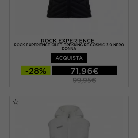
ROCK EXPERIENCE
ROCK EXPERIENCE GILET TREKKING RE.COSMIC 3.0 NERO
DONNA
ACQUISTA
-28%
71,96€
99,95€
XS
S
M
L
XL