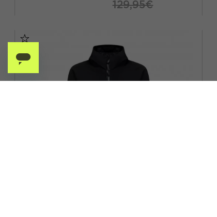
129,95€
S
M
L
XL
ROCK EXPERIENCE
ROCK EXPERIENCE GIACCA TREKKING RE.SUN PEAKS