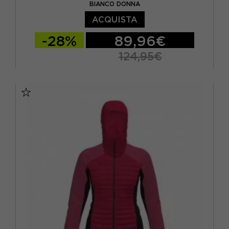
BIANCO DONNA
ACQUISTA
-28%
89,96€
124,95€
XS
S
M
L