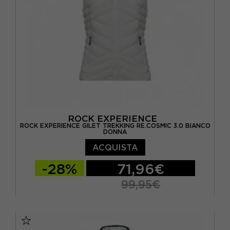
ROCK EXPERIENCE
ROCK EXPERIENCE GILET TREKKING RE.COSMIC 3.0 BIANCO
DONNA
ACQUISTA
-28%
71,96€
99,95€
XS
S
M
L