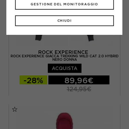
GESTIONE DEL MONITORAGGIO
CHIUDI
ROCK EXPERIENCE
ROCK EXPERIENCE GIACCA TREKKING WILD CAT 2.0 HYBRID
NERO DONNA
ACQUISTA
-28%
89,96€
124,95€
XS
S
M
L
XL