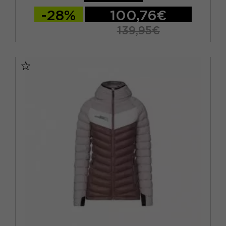
-28%
100,76€
139,95€
XS
S
M
L
XL