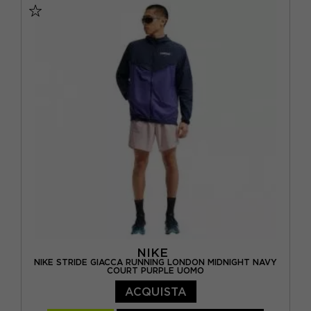
PATAGONIA
(20)
PHENIX
(2)
RAB
(2)
REFRIGIWEAR
(3)
REGATTA
(6)
ROCK EXPERIENCE
(22)
SALEWA
(18)
SALOMON
(2)
STARTER
(3)
SUN68
(6)
NIKE
NIKE STRIDE GIACCA RUNNING LONDON MIDNIGHT NAVY
COURT PURPLE UOMO
UNDER ARMOUR
(4)
ACQUISTA
VUARNET
(1)