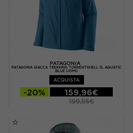
PATAGONIA
PATAGONIA GIACCA TREKKING TORRENTSHELL 3L AQUATIC
BLUE UOMO
ACQUISTA
-20%
159,96€
199,95€
S
M
L
XL