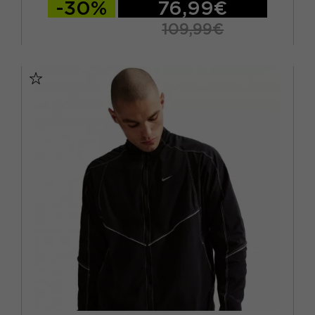
-30%
76,99€
109,99€
S
M
L
XL