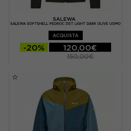
SALEWA
SALEWA SOFTSHELL PEDROC DST LIGHT DARK OLIVE UOMO
ACQUISTA
-20%
120,00€
150,00€
EUR 46
EUR 48
EUR 50
EUR 52