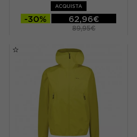
ACQUISTA
-30%
62,96€
89,95€
S
M
L
XL