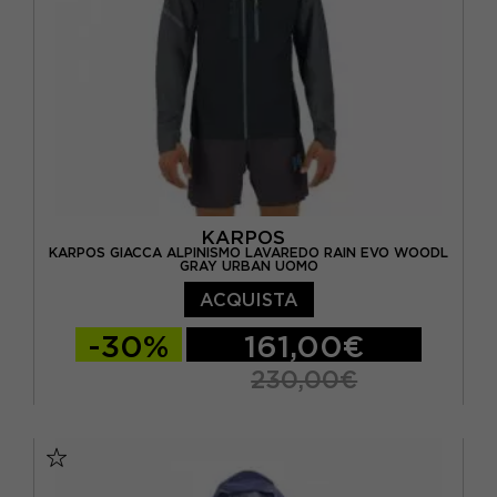
KARPOS
KARPOS GIACCA ALPINISMO LAVAREDO RAIN EVO WOODL
GRAY URBAN UOMO
ACQUISTA
-30%
161,00€
230,00€
S
M
L
XL
XXL