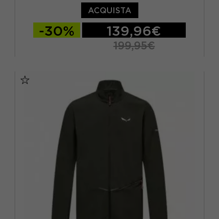
ACQUISTA
-30%
139,96€
199,95€
S
M
L
XL