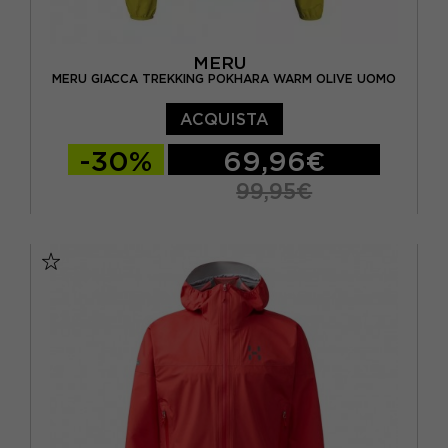
MERU
MERU GIACCA TREKKING POKHARA WARM OLIVE UOMO
ACQUISTA
-30%
69,96€
99,95€
S
M
L
XL