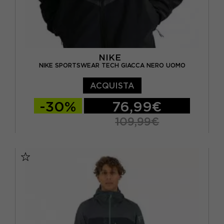
NIKE
NIKE SPORTSWEAR TECH GIACCA NERO UOMO
ACQUISTA
-30%
76,99€
109,99€
S
M
L
XL