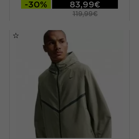
-30%
83,99€
119,99€
S
M
L
XL