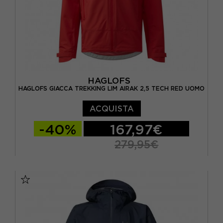
HAGLOFS
HAGLOFS GIACCA TREKKING LIM AIRAK 2,5 TECH RED UOMO
ACQUISTA
-40%
167,97€
279,95€
S
M
L