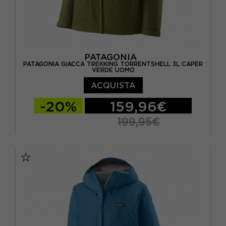
PATAGONIA
PATAGONIA GIACCA TREKKING TORRENTSHELL 3L CAPER
VERDE UOMO
ACQUISTA
-20%
159,96€
199,95€
S
M
L
XL