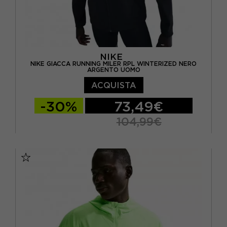
NIKE
NIKE GIACCA RUNNING MILER RPL WINTERIZED NERO
ARGENTO UOMO
ACQUISTA
-30%
73,49€
104,99€
S
M
L
XL