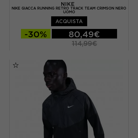
NIKE
NIKE GIACCA RUNNING RETRO TRACK TEAM CRIMSON NERO
UOMO
ACQUISTA
-30%
80,49€
114,99€
S
M
L
XL