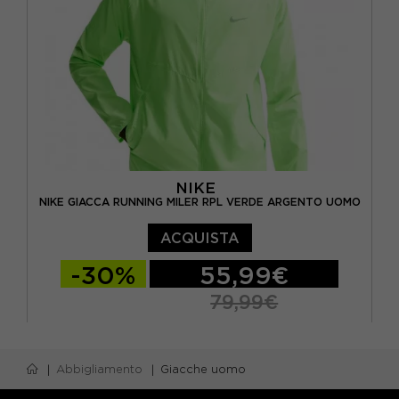
NIKE
NIKE GIACCA RUNNING MILER RPL VERDE ARGENTO UOMO
ACQUISTA
-30%
55,99€
79,99€
S
M
L
XL
Abbigliamento
Giacche uomo