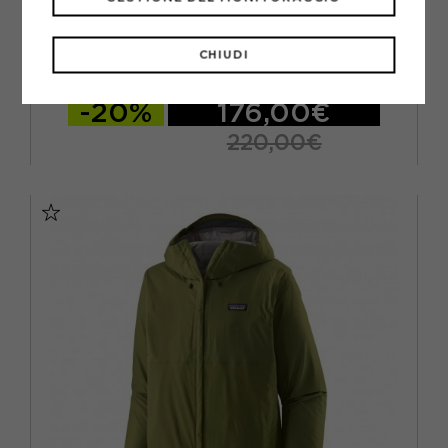
SALEWA
SALEWA GIACCA TREKKING PEDROC 2 PTX FADED VERDE
UOMO
CHIUDI
ACQUISTA
-20%
176,00€
220,00€
EUR 46
EUR 48
EUR 50
EUR 52