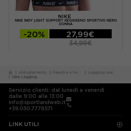
NIKE
NIKE INDY LIGHT SUPPORT REGGISENO SPORTIVO NERO
DONNA
-20%
27,99€
34,99€
Abbigliamento
Palestra e home gym
Leggings palestra
Nike Leggings Palestra Tight Zenvy Costine Nero Donna
Servizio clienti: dal lunedì a venerdì
dalle 9:00 alle 13:00
info@sportlandweb.it
+39.030.7778571
LINK UTILI