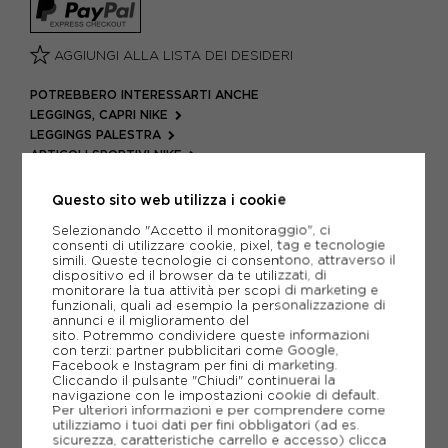
AGGIUNGI ALLA LISTA DEI DESIDERI
POTREBBERO INTERESSARTI ANCHE
LEGGINGS, CAPRI NIKE
LEGGINGS PALESTRA
ARTICOLI SPORTIVI NIKE
METODI DI PAGAMENTO
Questo sito web utilizza i cookie
Selezionando "Accetto il monitoraggio", ci
consenti di utilizzare cookie, pixel, tag e tecnologie
simili. Queste tecnologie ci consentono, attraverso il
PIÙ INFORMAZIONI
dispositivo ed il browser da te utilizzati, di
monitorare la tua attività per scopi di marketing e
funzionali, quali ad esempio la personalizzazione di
SCHEDA TECNICA
annunci e il miglioramento del
sito. Potremmo condividere queste informazioni
GUIDA ALLE TAGLIE
con terzi: partner pubblicitari come Google,
Facebook e Instagram per fini di marketing.
Cliccando il pulsante "Chiudi" continuerai la
navigazione con le impostazioni cookie di default.
Per ulteriori informazioni e per comprendere come
CONSIGLIATI DA NOI
utilizziamo i tuoi dati per fini obbligatori (ad es.
sicurezza, caratteristiche carrello e accesso)
clicca