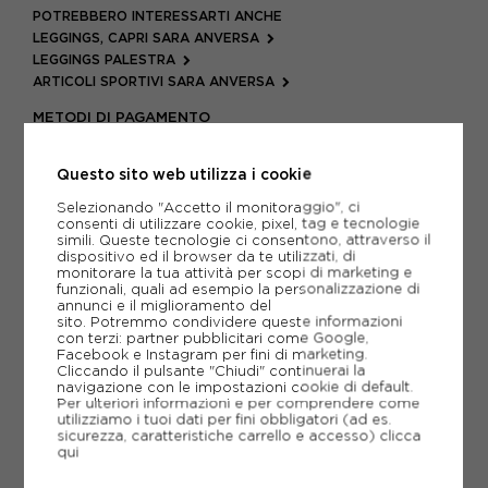
POTREBBERO INTERESSARTI ANCHE
LEGGINGS, CAPRI SARA ANVERSA
LEGGINGS PALESTRA
ARTICOLI SPORTIVI SARA ANVERSA
METODI DI PAGAMENTO
Questo sito web utilizza i cookie
PIÙ INFORMAZIONI
Selezionando "Accetto il monitoraggio", ci
consenti di utilizzare cookie, pixel, tag e tecnologie
simili. Queste tecnologie ci consentono, attraverso il
SCHEDA TECNICA
dispositivo ed il browser da te utilizzati, di
monitorare la tua attività per scopi di marketing e
funzionali, quali ad esempio la personalizzazione di
GUIDA ALLE TAGLIE
annunci e il miglioramento del
sito. Potremmo condividere queste informazioni
con terzi: partner pubblicitari come Google,
Facebook e Instagram per fini di marketing.
CONSIGLIATI DA NOI
Cliccando il pulsante "Chiudi" continuerai la
navigazione con le impostazioni cookie di default.
Per ulteriori informazioni e per comprendere come
utilizziamo i tuoi dati per fini obbligatori (ad es.
sicurezza, caratteristiche carrello e accesso)
clicca
qui