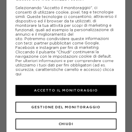
1.
Posizionare e stringere il manubrio
Selezionando "Accetto il monitoraggio", ci
2.
Montare i pedali (attenzione: destro e
consenti di utilizzare cookie, pixel, tag e tecnologie
sinistro non sono intercambiabili)
simili. Queste tecnologie ci consentono, attraverso il
dispositivo ed il browser da te utilizzati, di
3.
Inserire la ruota anteriore
monitorare la tua attività per scopi di marketing e
4.
Regolare la sella in altezza
funzionali, quali ad esempio la personalizzazione di
5.
Controllare la pressione delle gomme e
annunci e il miglioramento del
sito. Potremmo condividere queste informazioni
l’impianto frenante
con terzi: partner pubblicitari come Google,
Facebook e Instagram per fini di marketing.
🛠 Non servono competenze meccaniche:
Cliccando il pulsante "Chiudi" continuerai la
basta un po’ di manualità e gli attrezzi di base
navigazione con le impostazioni cookie di default.
(che spesso trovi già inclusi nel kit).
Per ulteriori informazioni e per comprendere come
utilizziamo i tuoi dati per fini obbligatori (ad es.
sicurezza, caratteristiche carrello e accesso)
clicca
qui
ACCETTO IL MONITORAGGIO
GESTIONE DEL MONITORAGGIO
CHIUDI