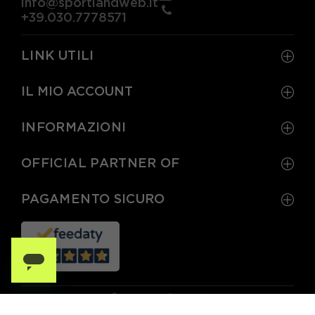
info@sportlandweb.it
+39.030.7778571
LINK UTILI
IL MIO ACCOUNT
INFORMAZIONI
OFFICIAL PARTNER OF
PAGAMENTO SICURO