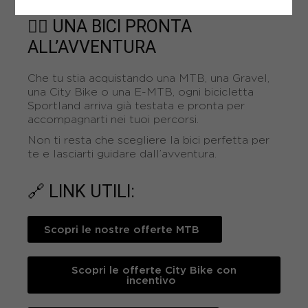
🚴‍♀️ UNA BICI PRONTA
ALL’AVVENTURA
Che tu stia acquistando una MTB, una Gravel,
una City Bike o una E-MTB, ogni bicicletta
Sportland arriva già testata e pronta per
accompagnarti nei tuoi percorsi.
Non ti resta che scegliere la bici perfetta per
te e lasciarti guidare dall’avventura.
🔗 LINK UTILI:
Scopri le nostre offerte MTB
Scopri le offerte City Bike con
incentivo