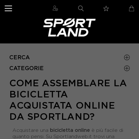
CERCA
CATEGORIE
COME ASSEMBLARE LA
BICICLETTA
ACQUISTATA ONLINE
DA SPORTLAND?
bicicletta online
Acquistare una
è più facile di
quanto pensi. Su Sportlandweb.it trovi una