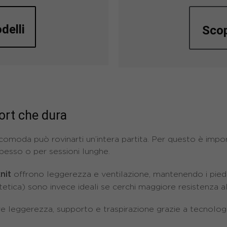
delli
Scop
fort che dura
scomoda può rovinarti un’intera partita. Per questo è imp
spesso o per sessioni lunghe.
nit
offrono leggerezza e ventilazione, mantenendo i piedi 
etica) sono invece ideali se cerchi maggiore resistenza al
e leggerezza, supporto e traspirazione grazie a tecnolog