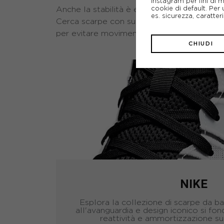
Instagram per fini di 
cookie di default. Per 
Anche la stabilità è essenziale, soprattutto
es. sicurezza, caratte
Cerca scarpe con suole larghe, struttura a
per evitare movimenti interni.
CHIUDI
NIKE
Esplora la collezione di scarpe da b
all'avanguardia e design iconico si fond
reattività e ammortizzazione su