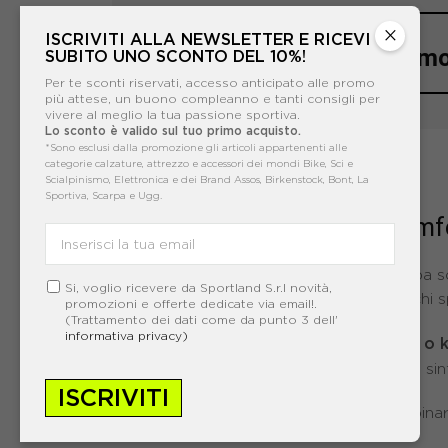
×
ISCRIVITI ALLA NEWSLETTER E RICEVI
Scopri tutti i mo
SUBITO UNO SCONTO DEL 10%!
Per te sconti riservati, accesso anticipato alle promo
più attese, un buono compleanno e tanti consigli per
vivere al meglio la tua passione sportiva.
Lo sconto è valido sul tuo primo acquisto.
*Sono esclusi dalla promozione gli articoli appartenenti alle
categorie calzature, attrezzo e accessori dei mondi Bike, Sci e
Scialpinismo, Elettronica e dei Brand Assos, Birkenstock, Bont, La
Sportiva, Scarpa e Ugg.
Materiali e traspirabilità: com
Il comfort non è un dettaglio: una scarpa 
Si, voglio ricevere da Sportland S.r.l novità,
buona traspirabilità, soprattutto se giochi 
promozioni e offerte dedicate via email!.
(Trattamento dei dati come da punto 3 dell'
informativa privacy)
scarpe con tomaia in mesh tecnico o k
Le
Materiali più strutturati
(come la pelle sint
ISCRIVITI
Molti modelli moderni riescono a combinar