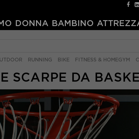
MO
DONNA
BAMBINO
ATTREZZ
UTDOOR
RUNNING
BIKE
FITNESS & HOMEGYM
C
LE SCARPE DA BASK