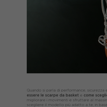
Quando si parla di performance, sicurezza 
essere le scarpe da basket
come scegli
e
migliorare i movimenti e sfruttare al mass
scegliere il modello più adatto a te, in base 