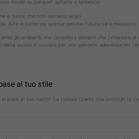
sso modo su parquet, asfalto o sintetico:
ne e suole che non lasciano segni
ù dure e suole più spesse perchè l'usura sarà maggiore
trambi gli ambienti, ma considera sempre che l’intensità di
rn della suola) è cruciale per non perdere aderenza nei camb
base al tuo stile
t
in base al tuo ruolo? La tomaia (parte che avvolge la ca