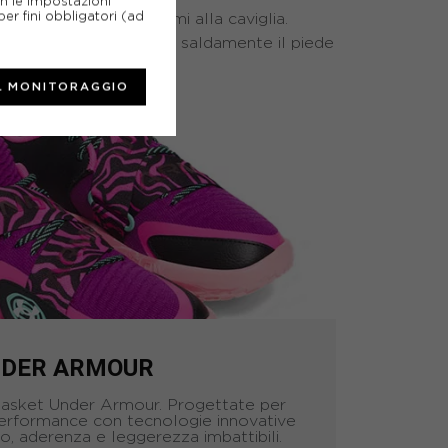
on le impostazioni
er fini obbligatori (ad
che hanno avuto problemi alla caviglia.
atura dovrebbe bloccare saldamente il piede
L MONITORAGGIO
DER ARMOUR
basket Under Armour. Progettate per
erformance con tecnologie innovative
, aderenza e leggerezza imbattibili.