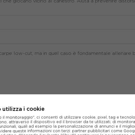
i che giocano vicino al canestro. Aiuta a prevenire distorsion
scarpe low-cut, ma in quel caso è fondamentale allenare 
oteggi le articolazioni
utilizza i cookie
tta velocità: il basket è uno sport ad alto impatto. Ecco
l monitoraggio", ci consenti di utilizzare cookie, pixel, tag e tecnolo
nta (es. Nike Zoom Air) oppure più morbide se cerchi comf
o, attraverso il dispositivo ed il browser da te utilizzati, di monitorar
unzionali, quali ad esempio la personalizzazione di annunci e il migl
idere queste informazioni con terzi: partner pubblicitari come Goo