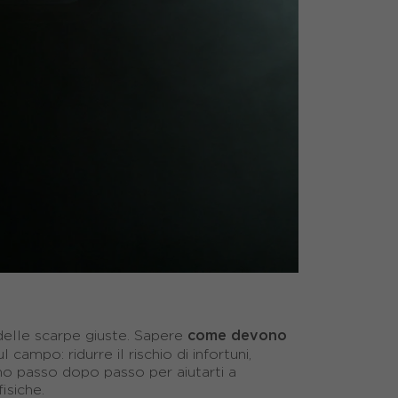
come devono
delle scarpe giuste. Sapere
campo: ridurre il rischio di infortuni,
mo passo dopo passo per aiutarti a
isiche.