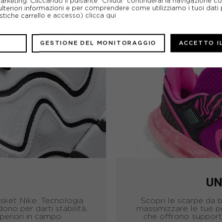
marketing. Cliccando il pulsante "Chiudi" continuerai la navigazione c
ulteriori informazioni e per comprendere come utilizziamo i tuoi dati p
 per i giocatori che tendono a fare tagli laterali rapidi o 
ristiche carrello e accesso)
clicca qui
vvolgente e collarino ben imbottito. Il sistema di allacci
GESTIONE DEL MONITORAGGIO
ACCETTO I
UN
asket Nike. Tecnologia
Scopri le scarpe da 
ono per darti stabilità,
massimizzare le tue p
periori in campo.
che offrono supporto