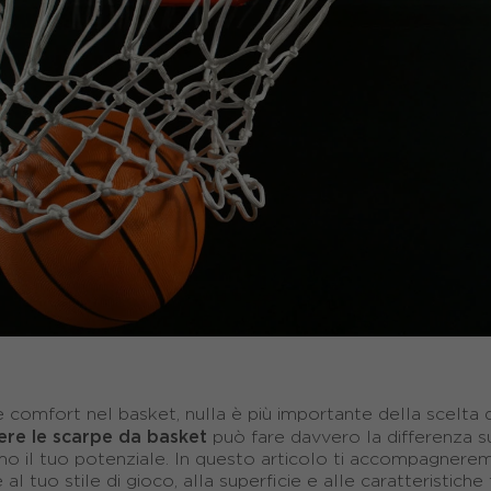
e comfort nel basket, nulla è più importante della scelta 
ere le scarpe da basket
può fare davvero la differenza sul 
imo il tuo potenziale. In questo articolo ti accompagnere
al tuo stile di gioco, alla superficie e alle caratteristiche f