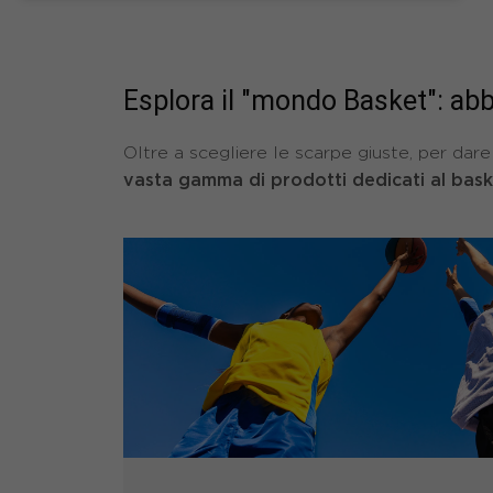
Esplora il "mondo Basket": ab
Oltre a scegliere le scarpe giuste, per da
vasta gamma di prodotti dedicati al bas