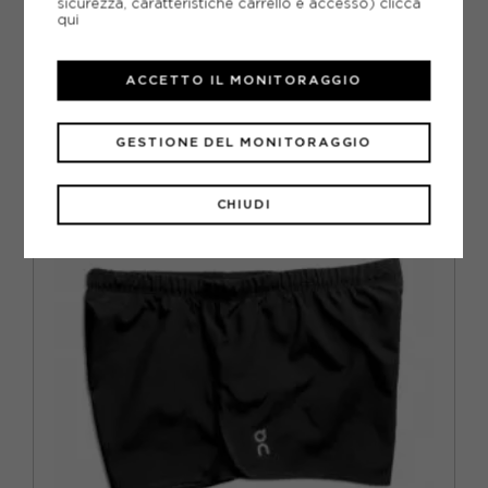
sicurezza, caratteristiche carrello e accesso)
clicca
ON SHORT RUNNING SPLIT RACE NERO DONNA
qui
ACQUISTA
ACCETTO IL MONITORAGGIO
-50%
39,98€
79,95€
GESTIONE DEL MONITORAGGIO
XS
S
M
L
CHIUDI