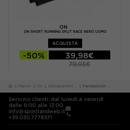
ON
ON SHORT RUNNING SPLIT RACE NERO UOMO
ACQUISTA
-50%
39,98€
79,95€
S
M
L
XL
Marchi
On
Abbigliamento on
Pantaloncini on
Servizio clienti: dal lunedì a venerdì
dalle 9:00 alle 13:00
info@sportlandweb.it
+39.030.7778571