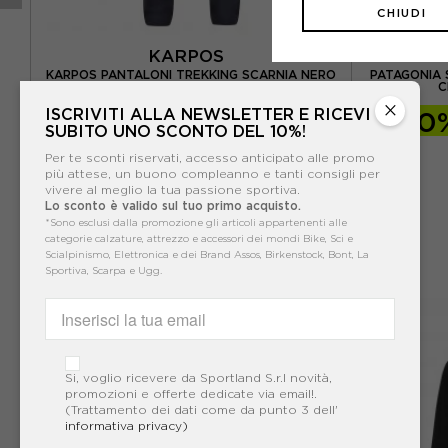
CHIUDI
KARPOS
OP
KARPOS PANTALONI TREKKING SCARNIA NERO
PATAGONIA 
DONNA
C
×
ISCRIVITI ALLA NEWSLETTER E RICEVI
-40%
95,97€
-40
SUBITO UNO SCONTO DEL 10%!
159,95€
Per te sconti riservati, accesso anticipato alle promo
più attese, un buono compleanno e tanti consigli per
vivere al meglio la tua passione sportiva.
Lo sconto è valido sul tuo primo acquisto.
*Sono esclusi dalla promozione gli articoli appartenenti alle
categorie calzature, attrezzo e accessori dei mondi Bike, Sci e
Scialpinismo, Elettronica e dei Brand Assos, Birkenstock, Bont, La
Sportiva, Scarpa e Ugg.
Si, voglio ricevere da Sportland S.r.l novità,
promozioni e offerte dedicate via email!.
(Trattamento dei dati come da punto 3 dell'
informativa privacy)