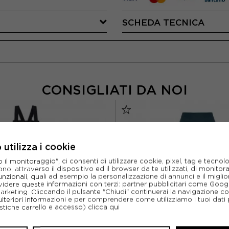
SCHEDA TECNICA
CONSIGLIATI DA NOI
utilizza i cookie
l monitoraggio", ci consenti di utilizzare cookie, pixel, tag e tecnolo
o, attraverso il dispositivo ed il browser da te utilizzati, di monitorar
unzionali, quali ad esempio la personalizzazione di annunci e il migl
idere queste informazioni con terzi: partner pubblicitari come Goo
marketing. Cliccando il pulsante "Chiudi" continuerai la navigazione c
ulteriori informazioni e per comprendere come utilizziamo i tuoi dati p
ristiche carrello e accesso)
clicca qui