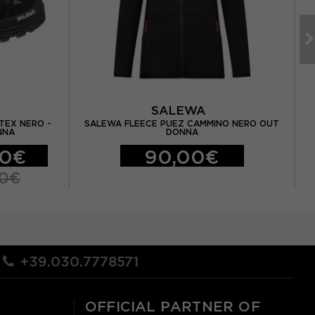
SALEWA
TEX NERO -
SALEWA FLEECE PUEZ CAMMINO NERO OUT
SA
NNA
DONNA
00€
90,00€
00€
+39.030.7778571
OFFICIAL PARTNER OF