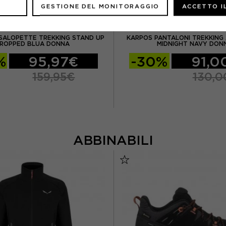
GESTIONE DEL MONITORAGGIO
ACCETTO I
PATAGONIA
KARPOS
SALOPETTE TREKKING STAND UP
KARPOS PANTALONI TREKKING
ROPPED BLUA DONNA
MIDNIGHT NAVY DON
%
95,97€
-30%
91,0
159,95€
130,0
ABBINABILI