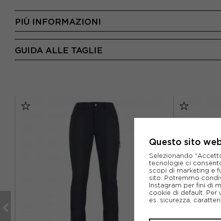
PIÙ INFORMAZIONI
GUIDA ALLE TAGLIE
Questo sito web 
Selezionando "Accetto i
tecnologie ci consenton
scopi di marketing e f
sito. Potremmo condiv
Instagram per fini di 
cookie di default. Per 
es. sicurezza, caratte