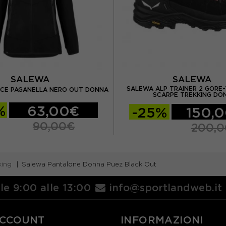
SALEWA
SALEWA
SALEWA ALP TRAINER 2 GORE-
ECE PAGANELLA NERO OUT DONNA
SCARPE TREKKING DO
%
63,00€
-25%
150,
90,00€
200,
king
Salewa Pantalone Donna Puez Black Out
lle 9:00 alle 13:00
info@sportlandweb.it
ACCOUNT
INFORMAZIONI