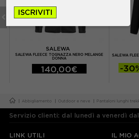
ISCRIVITI
SALEWA
E
SALEWA FLEECE TOGNAZZA NERO MELANGE
SALEWA FLE
DONNA
-30
140,00€
Abbigliamento
Outdoor e neve
Pantaloni lunghi trek
Servizio clienti: dal lunedì a venerdì da
LINK UTILI
IL MIO 