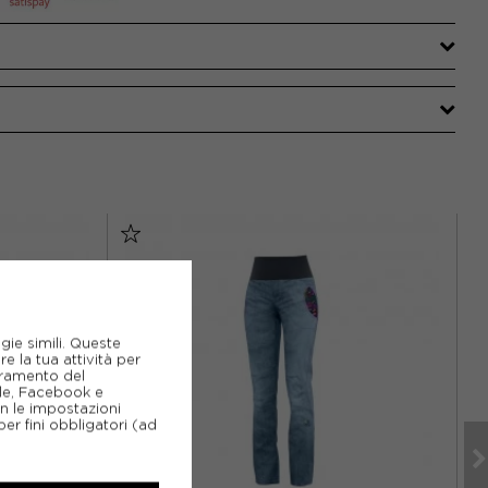
gie simili. Queste
e la tua attività per
ioramento del
gle, Facebook e
on le impostazioni
er fini obbligatori (ad