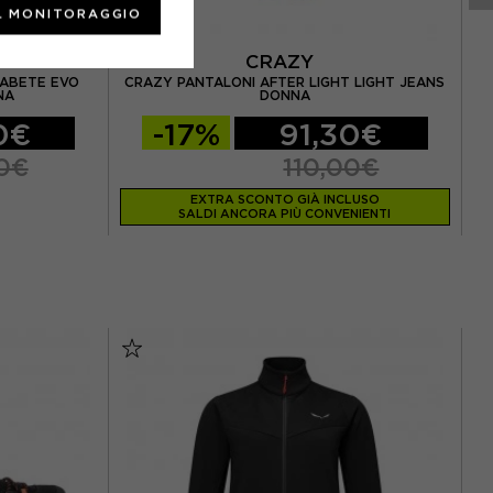
L MONITORAGGIO
CRAZY
 ABETE EVO
CRAZY PANTALONI AFTER LIGHT LIGHT JEANS
NA
DONNA
0€
-17%
91,30€
0€
110,00€
EXTRA SCONTO GIÀ INCLUSO
SALDI ANCORA PIÙ CONVENIENTI