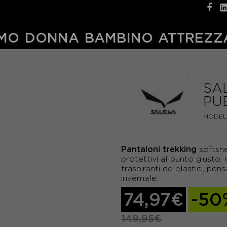
MO
DONNA
BAMBINO
ATTREZZ
SA
PU
MODEL
Pantaloni trekking
softsh
protettivi al punto giusto,
traspiranti ed elastici, pen
invernale.
74,97€
-50
149,95€