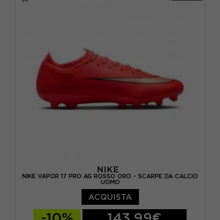
EUR 42 / US 8,5
EUR 42,5 / US 9
EUR 43 / US 9.5
EUR 44 / US 10
EUR 44,5 / US 10,5
EUR 45 / US 11
EUR 45,5 / US 11,5
NIKE
NIKE VAPOR 17 PRO AG ROSSO ORO - SCARPE DA CALCIO
UOMO
ACQUISTA
-10%
143,99€