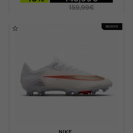
159,99€
EUR 40,5 / US 7,5
EUR 41 / US 8
NUOVO
EUR 42 / US 8,5
EUR 42,5 / US 9
EUR 43 / US 9.5
EUR 44 / US 10
EUR 44,5 / US 10,5
EUR 45 / US 11
EUR 45,5 / US 11,5
EUR 46 / US 12
NIKE