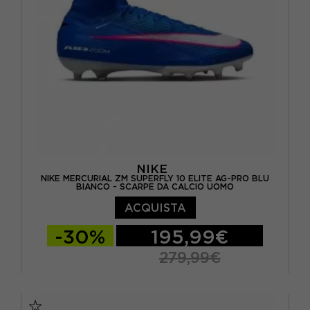
EUR 45 / US 11
EUR 45,5 / US 11,5
EUR 46 / US 12
NIKE
NIKE MERCURIAL ZM SUPERFLY 10 ELITE AG-PRO BLU
BIANCO - SCARPE DA CALCIO UOMO
ACQUISTA
-30%
195,99€
279,99€
EUR 41 / US 8
EUR 42 / US 8,5