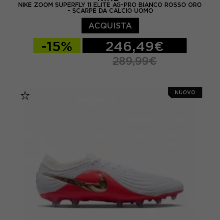
NIKE ZOOM SUPERFLY 11 ELITE AG-PRO BIANCO ROSSO ORO
- SCARPE DA CALCIO UOMO
ACQUISTA
-15%
246,49€
289,99€
EUR 40 / US 7
EUR 40,5 / US 7,5
NUOVO
EUR 41 / US 8
EUR 42 / US 8,5
EUR 42,5 / US 9
EUR 43 / US 9.5
EUR 44 / US 10
EUR 44,5 / US 10,5
EUR 45 / US 11