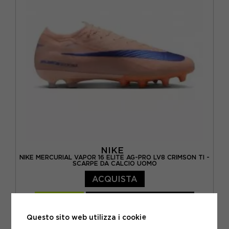
EUR 44,5 / US 10,5
EUR 45 / US 11
EUR 45,5 / US 11,5
NIKE
NIKE MERCURIAL VAPOR 16 ELITE AG-PRO LV8 CRIMSON TI -
SCARPE DA CALCIO UOMO
ACQUISTA
-30%
195,99€
279,99€
Questo sito web utilizza i cookie