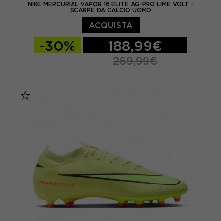
NIKE MERCURIAL VAPOR 16 ELITE AG-PRO LIME VOLT -
SCARPE DA CALCIO UOMO
ACQUISTA
-30%
188,99€
269,99€
EUR 40,5 / US 7,5
EUR 41 / US 8
EUR 42 / US 8,5
EUR 42,5 / US 9
EUR 43 / US 9.5
EUR 44 / US 10
EUR 44,5 / US 10,5
EUR 45 / US 11