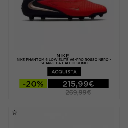
EUR 46 / US 12
NIKE
NIKE PHANTOM 6 LOW ELITE AG-PRO ROSSO NERO -
SCARPE DA CALCIO UOMO
ACQUISTA
-20%
215,99€
269,99€
EUR 40,5 / US 7,5
EUR 41 / US 8
EUR 42 / US 8,5
EUR 42,5 / US 9
EUR 43 / US 9.5
EUR 44 / US 10