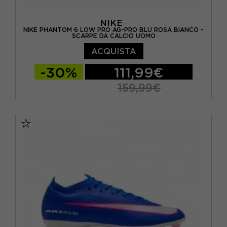
NIKE
NIKE PHANTOM 6 LOW PRO AG-PRO BLU ROSA BIANCO -
SCARPE DA CALCIO UOMO
ACQUISTA
-30%
111,99€
159,99€
EUR 40 / US 7
EUR 40,5 / US 7,5
EUR 41 / US 8
EUR 42 / US 8,5
EUR 42,5 / US 9
EUR 43 / US 9.5
EUR 44 / US 10
EUR 44,5 / US 10,5
EUR 45 / US 11