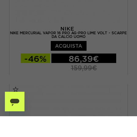
NIKE
NIKE MERCURIAL VAPOR 16 PRO AG-PRO LIME VOLT - SCARPE
DA CALCIO UOMO
ACQUISTA
-46%
86,39€
159,99€
EUR 41 / US 8
EUR 42 / US 8,5
EUR 42,5 / US 9
EUR 43 / US 9.5
EUR 44 / US 10
EUR 44,5 / US 10,5
EUR 45 / US 11
EUR 45,5 / US 11,5
EUR 46 / US 12