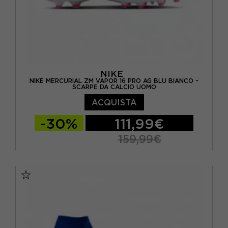
NIKE
NIKE MERCURIAL ZM VAPOR 16 PRO AG BLU BIANCO -
SCARPE DA CALCIO UOMO
ACQUISTA
-30%
111,99€
159,99€
EUR 40 / US 7
EUR 40,5 / US 7,5
EUR 41 / US 8
EUR 42 / US 8,5
EUR 42,5 / US 9
EUR 43 / US 9.5
EUR 44 / US 10
EUR 44,5 / US 10,5