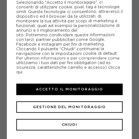
Selezionando "Accetto il monitoraggio", ci
EUR 41 / US 8
EUR 42 / US 8,5
consenti di utilizzare cookie, pixel, tag e tecnologie
simili. Queste tecnologie ci consentono, attraverso il
dispositivo ed il browser da te utilizzati, di
EUR 42,5 / US 9
EUR 43 / US 9.5
monitorare la tua attività per scopi di marketing e
funzionali, quali ad esempio la personalizzazione di
EUR 44 / US 10
EUR 44,5 / US 10,5
annunci e il miglioramento del
sito. Potremmo condividere queste informazioni
con terzi: partner pubblicitari come Google,
EUR 45 / US 11
EUR 45,5 / US 11,5
Facebook e Instagram per fini di marketing.
Cliccando il pulsante "Chiudi" continuerai la
EUR 46 / US 12
navigazione con le impostazioni cookie di default.
Per ulteriori informazioni e per comprendere come
utilizziamo i tuoi dati per fini obbligatori (ad es.
sicurezza, caratteristiche carrello e accesso)
clicca
qui
ACCETTO IL MONITORAGGIO
GESTIONE DEL MONITORAGGIO
NIKE
CHIUDI
NIKE MERCURIAL VAPOR 16 PRO AG NERO/AZZURRO -
SCARPE DA CALCIO UOMO