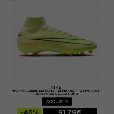
EUR 42,5 / US 9
EUR 43 / US 9.5
EUR 44 / US 10
EUR 44,5 / US 10,5
EUR 45 / US 11
NIKE
NIKE MERCURIAL SUPERFLY¬†10 PRO AG-PRO LIME VOLT -
SCARPE DA CALCIO UOMO
ACQUISTA
-46%
91,79€