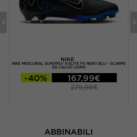
NIKE
RPE
NIKE MERCURIAL SUPERFLY 9 ELITE FG NERO BLU - SCARPE
NI
DA CALCIO UOMO
-40%
167,99€
279,99€
ABBINABILI