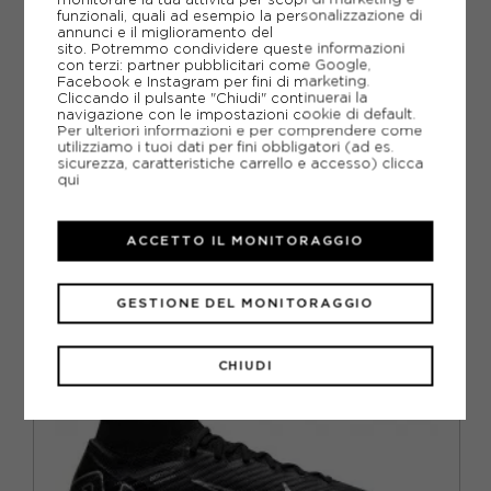
funzionali, quali ad esempio la personalizzazione di
SCHEDA TECNICA
annunci e il miglioramento del
sito. Potremmo condividere queste informazioni
con terzi: partner pubblicitari come Google,
GUIDA ALLE TAGLIE
Facebook e Instagram per fini di marketing.
Cliccando il pulsante "Chiudi" continuerai la
navigazione con le impostazioni cookie di default.
DOMANDE FREQUENTI
Per ulteriori informazioni e per comprendere come
utilizziamo i tuoi dati per fini obbligatori (ad es.
Come ordinare la taglia giusta?
sicurezza, caratteristiche carrello e accesso)
clicca
qui
ACCETTO IL MONITORAGGIO
CONSIGLIATI DA NOI
GESTIONE DEL MONITORAGGIO
CHIUDI