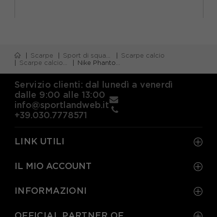
Scarpe
Sport di squadra
Scarpe calcio
Scarpe calcio firm ground (fg)
Nike Phantom Gx Pro Fg Nero Blu - Scarpe Da Calcio Uomo
Servizio clienti: dal lunedì a venerdì
dalle 9:00 alle 13:00
info@sportlandweb.it
+39.030.7778571
LINK UTILI
IL MIO ACCOUNT
INFORMAZIONI
OFFICIAL PARTNER OF