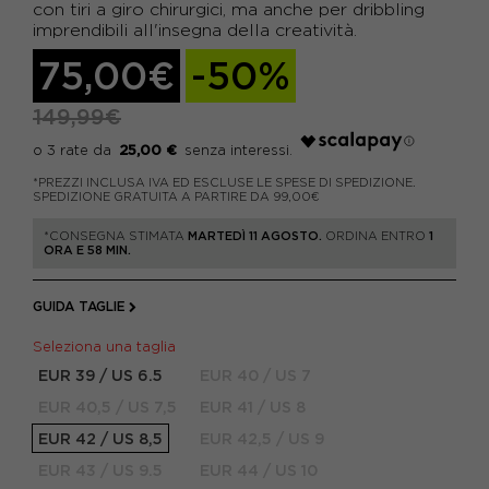
con tiri a giro chirurgici, ma anche per dribbling
imprendibili all'insegna della creatività.
75,00€
-50%
149,99€
25,00 €
*PREZZI INCLUSA IVA ED ESCLUSE LE SPESE DI SPEDIZIONE.
SPEDIZIONE GRATUITA A PARTIRE DA 99,00€
*CONSEGNA STIMATA
MARTEDÌ 11 AGOSTO.
ORDINA ENTRO
1
ORA E 58 MIN.
GUIDA TAGLIE
Seleziona una taglia
EUR 39 / US 6.5
EUR 40 / US 7
EUR 40,5 / US 7,5
EUR 41 / US 8
EUR 42 / US 8,5
EUR 42,5 / US 9
EUR 43 / US 9.5
EUR 44 / US 10