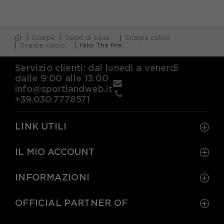
Scarpe
Sport di squadra
Scarpe calcio
Scarpe calcio firm ground (fg)
Nike The Premier III Fg Azzurro Rosso - Scarpe Da Calcio Uomo
Servizio clienti: dal lunedì a venerdì
dalle 9:00 alle 13:00
info@sportlandweb.it
+39.030.7778571
LINK UTILI
IL MIO ACCOUNT
INFORMAZIONI
OFFICIAL PARTNER OF