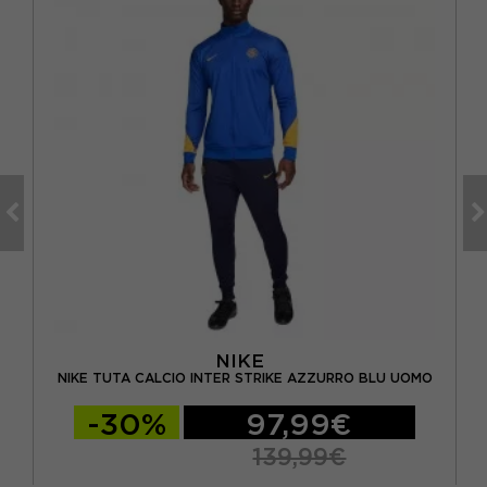
NIKE
ANCO
N
NIKE TUTA CALCIO INTER STRIKE AZZURRO BLU UOMO
-30%
97,99€
139,99€