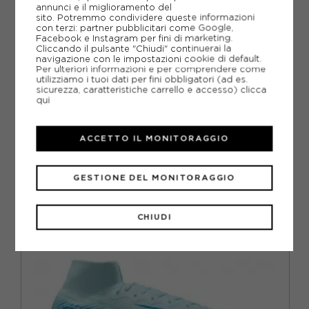
annunci e il miglioramento del
SCHEDA TECNICA
sito. Potremmo condividere queste informazioni
con terzi: partner pubblicitari come Google,
Facebook e Instagram per fini di marketing.
GUIDA ALLE TAGLIE
Cliccando il pulsante "Chiudi" continuerai la
navigazione con le impostazioni cookie di default.
Per ulteriori informazioni e per comprendere come
DOMANDE FREQUENTI
utilizziamo i tuoi dati per fini obbligatori (ad es.
sicurezza, caratteristiche carrello e accesso)
clicca
Come ordinare la taglia giusta?
qui
ACCETTO IL MONITORAGGIO
CONSIGLIATI DA NOI
GESTIONE DEL MONITORAGGIO
CHIUDI