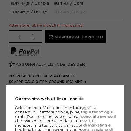
EUR 44,5 / US 10,5
EUR 45 / US 11
EUR 45,5 / US 11,5
EUR 46 / US 12
Attenzione: ultimi articoli in magazzino!
AGGIUNGI AL CARRELLO
AGGIUNGI ALLA LISTA DEI DESIDERI
POTREBBERO INTERESSARTI ANCHE
SCARPE CALCIO FIRM GROUND (FG) NIKE
SCARPE CALCIO FIRM GROUND (FG)
ARTICOLI SPORTIVI NIKE
Questo sito web utilizza i cookie
METODI DI PAGAMENTO
Selezionando "Accetto il monitoraggio", ci
consenti di utilizzare cookie, pixel, tag e tecnologie
simili. Queste tecnologie ci consentono, attraverso il
dispositivo ed il browser da te utilizzati, di
monitorare la tua attività per scopi di marketing e
PIÙ INFORMAZIONI
funzionali, quali ad esempio la personalizzazione di