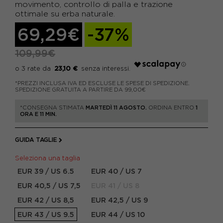
movimento, controllo di palla e trazione
ottimale su erba naturale.
69,29€
-37%
109,99€
23,10 €
*PREZZI INCLUSA IVA ED ESCLUSE LE SPESE DI SPEDIZIONE.
SPEDIZIONE GRATUITA A PARTIRE DA 99,00€
*CONSEGNA STIMATA
MARTEDÌ 11 AGOSTO.
ORDINA ENTRO
1
ORA E 11 MIN.
GUIDA TAGLIE
Seleziona una taglia
EUR 39 / US 6.5
EUR 40 / US 7
EUR 40,5 / US 7,5
EUR 41 / US 8
EUR 42 / US 8,5
EUR 42,5 / US 9
EUR 43 / US 9.5
EUR 44 / US 10