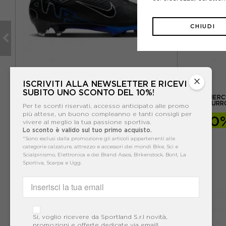
CHIUDI
×
ISCRIVITI ALLA NEWSLETTER E RICEVI
NIKE
SUBITO UNO SCONTO DEL 10%!
SSO
NIKE MERCURIAL SUPERFLY 9 ELITE FG NERO
NIKE MERC
BLU - SCARPE DA CALCIO UOMO
AZZURRO
Per te sconti riservati, accesso anticipato alle promo
più attese, un buono compleanno e tanti consigli per
-40%
167,99€
-30
vivere al meglio la tua passione sportiva.
Lo sconto è valido sul tuo primo acquisto.
279,99€
*Sono esclusi dalla promozione gli articoli appartenenti alle
categorie calzature, attrezzo e accessori dei mondi Bike, Sci e
Scialpinismo, Elettronica e dei Brand Assos, Birkenstock, Bont, La
Sportiva, Scarpa e Ugg.
Si, voglio ricevere da Sportland S.r.l novità,
promozioni e offerte dedicate via email!.