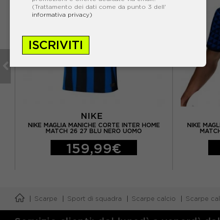
(Trattamento dei dati come da punto 3 dell'
informativa privacy)
ISCRIVITI
NIKE
TER
NIKE MAGLIA MANICHE CORTE INTER HOME
NIKE MAGL
MATCH 26 27 BLU NERO UOMO
MATCH
159,99€
Scarpe
Sport di squadra
Scarpe calcio
Scarpe cal