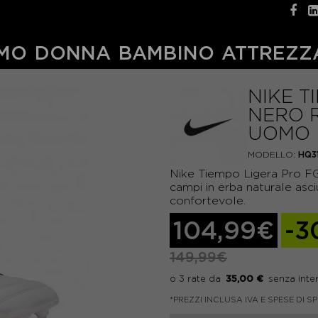
MO
DONNA
BAMBINO
ATTREZZ
NIKE T
NERO R
UOMO
MODELLO:
HQ3
Nike Tiempo Ligera Pro FG
campi in erba naturale asc
confortevole.
104,99€
-3
149,99€
35,00 €
*PREZZI INCLUSA IVA E SPESE DI S