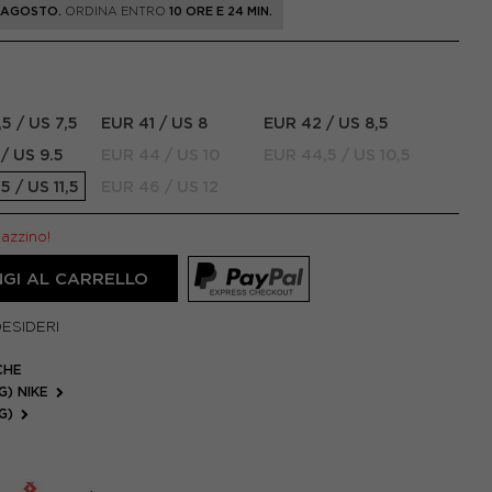
1 AGOSTO.
ORDINA ENTRO
10 ORE E 24 MIN.
5 / US 7,5
EUR 41 / US 8
EUR 42 / US 8,5
/ US 9.5
EUR 44 / US 10
EUR 44,5 / US 10,5
5 / US 11,5
EUR 46 / US 12
gazzino!
GI AL CARRELLO
DESIDERI
CHE
G) NIKE
FG)