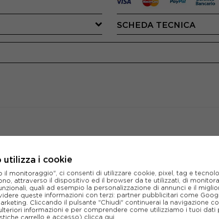
SCHEDA TECNICA
CONSIGLIATI DA NOI
utilizza i cookie
l monitoraggio", ci consenti di utilizzare cookie, pixel, tag e tecnolo
o, attraverso il dispositivo ed il browser da te utilizzati, di monitorar
unzionali, quali ad esempio la personalizzazione di annunci e il migl
idere queste informazioni con terzi: partner pubblicitari come Goo
marketing. Cliccando il pulsante "Chiudi" continuerai la navigazione c
ulteriori informazioni e per comprendere come utilizziamo i tuoi dati p
ristiche carrello e accesso)
clicca qui