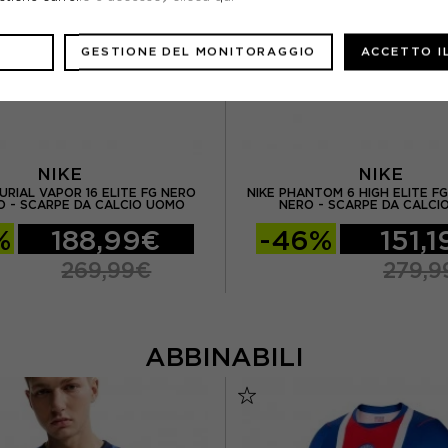
GESTIONE DEL MONITORAGGIO
ACCETTO I
NIKE
NIKE
URIAL VAPOR 16 ELITE FG NERO
NIKE PHANTOM 6 HIGH ELITE F
 - SCARPE DA CALCIO UOMO
NERO - SCARPE DA CALCI
%
188,99€
-46%
151,
269,99€
279,9
ABBINABILI