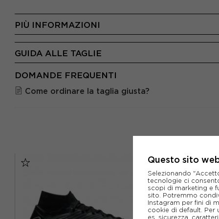
PIÙ INFORMAZIONI
GUIDA ALLE TAGLIE
DOMANDE FREQUENTI
Come ordinare la taglia giusta?
Questo sito web 
Selezionando "Accetto i
tecnologie ci consenton
scopi di marketing e f
sito. Potremmo condiv
Instagram per fini di 
cookie di default. Per 
es. sicurezza, caratte