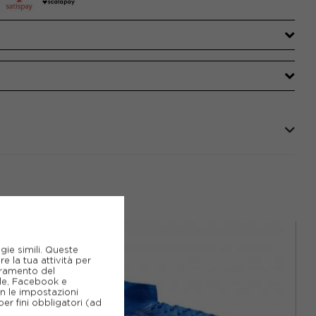
gie simili. Queste
e la tua attività per
ioramento del
gle, Facebook e
on le impostazioni
er fini obbligatori (ad