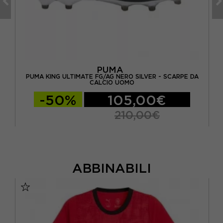
PUMA
 DA
PUMA KING ULTIMATE FG/AG NERO SILVER - SCARPE DA
PU
CALCIO UOMO
-50%
105,00€
210,00€
ABBINABILI