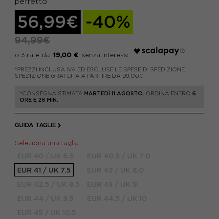
perfetto.
56,99€
-40%
94,99€
19,00 €
*PREZZI INCLUSA IVA ED ESCLUSE LE SPESE DI SPEDIZIONE.
SPEDIZIONE GRATUITA A PARTIRE DA 99,00€
*CONSEGNA STIMATA
MARTEDÌ 11 AGOSTO.
ORDINA ENTRO
6
ORE E 26 MIN.
GUIDA TAGLIE
Seleziona una taglia
EUR 40 / UK 6.5
EUR 40.5 / UK 7.0
EUR 41 / UK 7.5
EUR 42 / UK 8.0
EUR 42.5 / UK 8.5
EUR 43 / UK 9
EUR 44 / UK 9.5
EUR 44.5 / UK 10
EUR 45 / UK 10.5