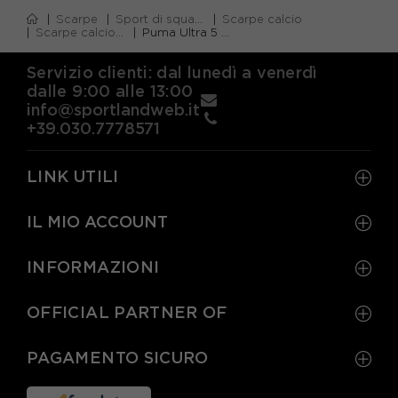
Scarpe
Sport di squadra
Scarpe calcio
Scarpe calcio firm ground (fg)
Puma Ultra 5 Match+ Fg Ag Bianco Nero Rosso - Scarpe Da Calcio Uomo
Servizio clienti: dal lunedì a venerdì
dalle 9:00 alle 13:00
info@sportlandweb.it
+39.030.7778571
LINK UTILI
IL MIO ACCOUNT
INFORMAZIONI
OFFICIAL PARTNER OF
PAGAMENTO SICURO