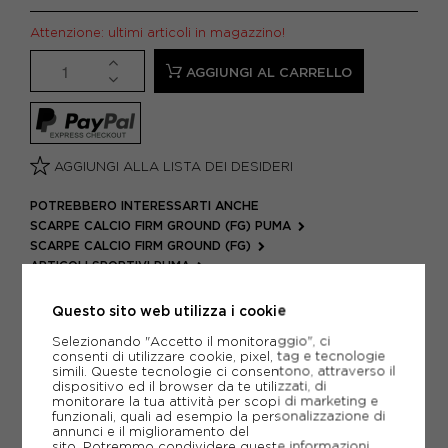
Attenzione: ultimi articoli in magazzino!
AGGIUNGI AL CARRELLO
AGGIUNGI ALLA LISTA DEI DESIDERI
POTREBBERO INTERESSARTI ANCHE
SCARPE CALCIO FIRM GROUND (FG) PUMA
SCARPE CALCIO FIRM GROUND (FG)
ARTICOLI SPORTIVI PUMA
METODI DI PAGAMENTO
Questo sito web utilizza i cookie
Selezionando "Accetto il monitoraggio", ci
consenti di utilizzare cookie, pixel, tag e tecnologie
simili. Queste tecnologie ci consentono, attraverso il
PIÙ INFORMAZIONI
dispositivo ed il browser da te utilizzati, di
monitorare la tua attività per scopi di marketing e
funzionali, quali ad esempio la personalizzazione di
SCHEDA TECNICA
annunci e il miglioramento del
sito. Potremmo condividere queste informazioni