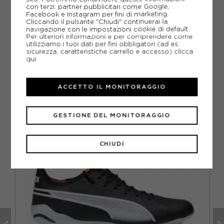
GUIDA ALLE TAGLIE
con terzi: partner pubblicitari come Google,
Facebook e Instagram per fini di marketing.
Cliccando il pulsante "Chiudi" continuerai la
DOMANDE FREQUENTI
navigazione con le impostazioni cookie di default.
Per ulteriori informazioni e per comprendere come
utilizziamo i tuoi dati per fini obbligatori (ad es.
Come ordinare la taglia giusta?
sicurezza, caratteristiche carrello e accesso)
clicca
qui
ACCETTO IL MONITORAGGIO
CONSIGLIATI DA NOI
GESTIONE DEL MONITORAGGIO
CHIUDI