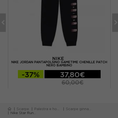
NIKE
OSH
NIKE JORDAN PANTAPOLSINO GAMETIME CHENILLE PATCH
NERO BAMBINO
-37%
37,80€
60,00€
Scarpe
Palestra e home gym
Scarpe ginnastica bambino
Nike Star Runner 5 Gs Nero Fuchsia - Scarpe Da Ginnastica Bambina