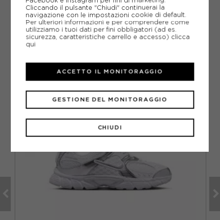
DOMANDE FREQUENTI
Cliccando il pulsante "Chiudi" continuerai la
navigazione con le impostazioni cookie di default.
Come ordinare la taglia giusta?
Per ulteriori informazioni e per comprendere come
utilizziamo i tuoi dati per fini obbligatori (ad es.
sicurezza, caratteristiche carrello e accesso)
clicca
qui
CONSIGLIATI DA NOI
ACCETTO IL MONITORAGGIO
GESTIONE DEL MONITORAGGIO
CHIUDI