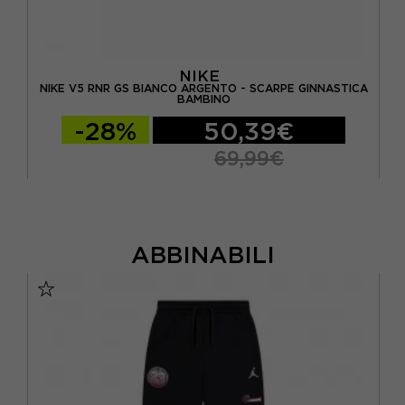
NIKE
A
NIKE V5 RNR GS BIANCO ARGENTO - SCARPE GINNASTICA
N
BAMBINO
-28%
50,39€
69,99€
ABBINABILI