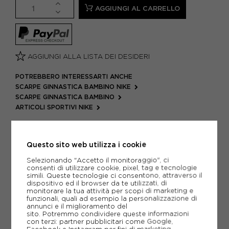
AGGIUNGI AL CARRELLO
AGGIUNGI ALLA LISTA DEI DESIDERI
POTREBBERO INTERESSARTI ANCHE
SCARPE GINNASTICA BAMBINO NIKE
SCARPE GINNASTICA BAMBINO
ARTICOLI SPORTIVI NIKE
METODI DI PAGAMENTO
Questo sito web utilizza i cookie
Selezionando "Accetto il monitoraggio", ci
PIÙ INFORMAZIONI
consenti di utilizzare cookie, pixel, tag e tecnologie
simili. Queste tecnologie ci consentono, attraverso il
dispositivo ed il browser da te utilizzati, di
SCHEDA TECNICA
monitorare la tua attività per scopi di marketing e
funzionali, quali ad esempio la personalizzazione di
annunci e il miglioramento del
GUIDA ALLE TAGLIE
sito. Potremmo condividere queste informazioni
con terzi: partner pubblicitari come Google,
Facebook e Instagram per fini di marketing.