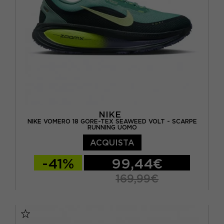
NIKE
NIKE VOMERO 18 GORE-TEX SEAWEED VOLT - SCARPE
RUNNING UOMO
ACQUISTA
-41%
99,44€
169,99€
EUR 41 / US 8
EUR 42 / US 8,5
EUR 42,5 / US 9
EUR 43 / US 9.5