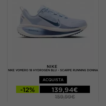
EUR 45 / US 11
EUR 45,5 / US 11,5
EUR 46 / US 12
NIKE
NIKE VOMERO 18 HYDROGEN BLU - SCARPE RUNNING DONNA
ACQUISTA
-12%
139,94€
159,99€