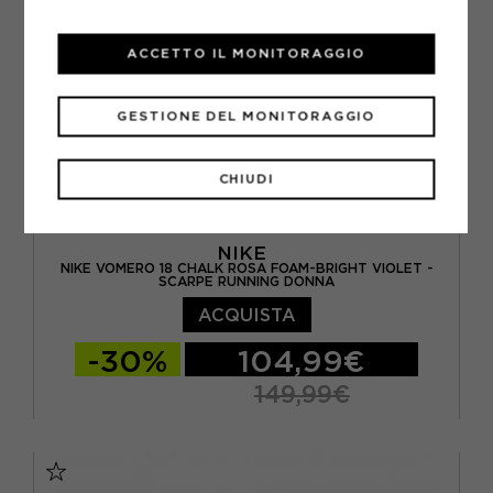
EUR 46 / US 12
ACCETTO IL MONITORAGGIO
GESTIONE DEL MONITORAGGIO
CHIUDI
NIKE
NIKE VOMERO 18 CHALK ROSA FOAM-BRIGHT VIOLET -
SCARPE RUNNING DONNA
ACQUISTA
-30%
104,99€
149,99€
EUR 36,5 / US 6
EUR 37,5 / US 6,5
EUR 38 / US 7
EUR 38,5 / US 7,5