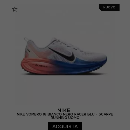
EUR 38 / US 7
EUR 38,5 / US 7,5
NUOVO
EUR 39 / US 8
EUR 40 / US 8,5
EUR 40,5 / US 9
EUR 41 / US 9,5
EUR 42 / US 10
NIKE
NIKE VOMERO 18 BIANCO NERO RACER BLU - SCARPE
RUNNING UOMO
ACQUISTA