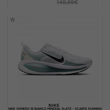
149,99€
EUR 41 / US 8
EUR 42 / US 8,5
EUR 42,5 / US 9
EUR 43 / US 9.5
EUR 44 / US 10
EUR 44,5 / US 10,5
EUR 45 / US 11
EUR 45,5 / US 11,5
EUR 46 / US 12
NIKE
NIKE VOMERO 18 BIANCO MINERAL SLATE - SCARPE RUNNING