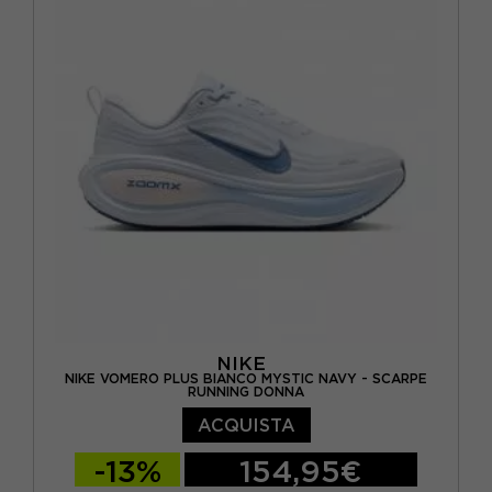
EUR 40 / US 8,5
EUR 40,5 / US 9
EUR 41 / US 9,5
EUR 42 / US 10
NIKE
NIKE VOMERO PLUS BIANCO MYSTIC NAVY - SCARPE
RUNNING DONNA
ACQUISTA
-13%
154,95€