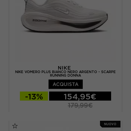
NIKE
NIKE VOMERO PLUS BIANCO NERO ARGENTO - SCARPE
RUNNING DONNA
ACQUISTA
-13%
154,95€
179,99€
EUR 37,5 / US 6,5
EUR 38 / US 7
NUOVO
EUR 38,5 / US 7,5
EUR 39 / US 8