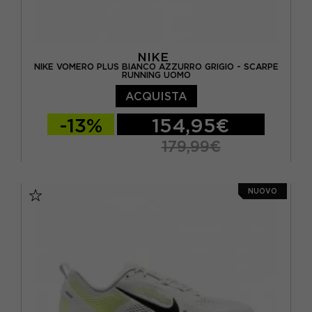
NIKE
NIKE VOMERO PLUS BIANCO AZZURRO GRIGIO - SCARPE
RUNNING UOMO
ACQUISTA
-13%
154,95€
179,99€
EUR 41 / US 8
EUR 42 / US 8,5
NUOVO
EUR 42,5 / US 9
EUR 43 / US 9.5
EUR 44 / US 10
EUR 44,5 / US 10,5
EUR 45 / US 11
EUR 45,5 / US 11,5
EUR 46 / US 12