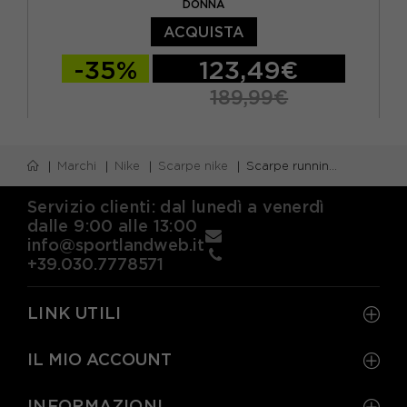
DONNA
ACQUISTA
-35%
123,49€
189,99€
EUR 38 / US 7
EUR 38,5 / US 7,5
Marchi
Nike
Scarpe nike
Scarpe running neutre nike
EUR 39 / US 8
EUR 40 / US 8,5
EUR 40,5 / US 9
EUR 41 / US 9,5
Servizio clienti: dal lunedì a venerdì
dalle 9:00 alle 13:00
EUR 42 / US 10
info@sportlandweb.it
+39.030.7778571
LINK UTILI
IL MIO ACCOUNT
INFORMAZIONI