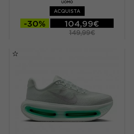
UOMO
ACQUISTA
-30%
104,99€
149,99€
EUR 41 / US 8
EUR 42 / US 8,5
EUR 42,5 / US 9
EUR 43 / US 9.5
EUR 44 / US 10
EUR 44,5 / US 10,5
EUR 45 / US 11
EUR 45,5 / US 11,5
EUR 46 / US 12