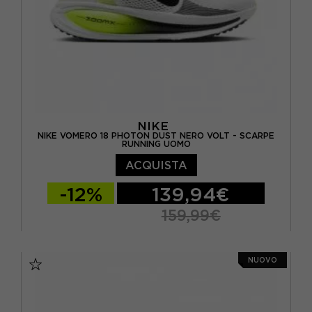
NIKE
NIKE VOMERO 18 PHOTON DUST NERO VOLT - SCARPE
RUNNING UOMO
ACQUISTA
-12%
139,94€
159,99€
EUR 41 / US 8
EUR 42 / US 8,5
NUOVO
EUR 42,5 / US 9
EUR 43 / US 9.5
EUR 44 / US 10
EUR 44,5 / US 10,5