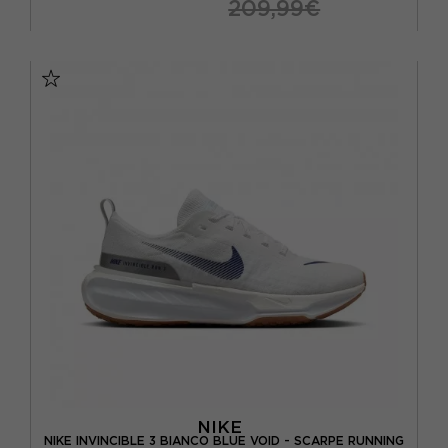
209,99€
EUR 41 / US 8
EUR 42 / US 8,5
EUR 42,5 / US 9
EUR 43 / US 9.5
EUR 44 / US 10
EUR 44,5 / US 10,5
EUR 45 / US 11
EUR 45,5 / US 11,5
EUR 46 / US 12
NIKE
NIKE INVINCIBLE 3 BIANCO BLUE VOID - SCARPE RUNNING