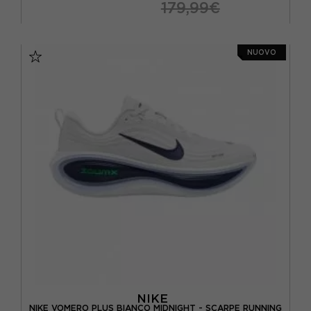
179,99€
EUR 37,5 / US 6,5
EUR 38 / US 7
NUOVO
EUR 38,5 / US 7,5
EUR 39 / US 8
EUR 40 / US 8,5
EUR 40,5 / US 9
EUR 41 / US 9,5
EUR 42 / US 10
NIKE
NIKE VOMERO PLUS BIANCO MIDNIGHT - SCARPE RUNNING