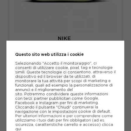
NIKE
NIKE VOMERO PLUS VOLT ICE NERO SPRUCE - SCARPE
RUNNING UOMO
Questo sito web utilizza i cookie
ACQUISTA
Selezionando "Accetto il monitoraggio", ci
-30%
118,99€
consenti di utilizzare cookie, pixel, tag e tecnologie
simili. Queste tecnologie ci consentono, attraverso il
169,99€
dispositivo ed il browser da te utilizzati, di
monitorare la tua attività per scopi di marketing e
funzionali, quali ad esempio la personalizzazione di
EUR 41 / US 8
EUR 42 / US 8,5
annunci e il miglioramento del
sito. Potremmo condividere queste informazioni
con terzi: partner pubblicitari come Google,
EUR 42,5 / US 9
EUR 43 / US 9.5
Facebook e Instagram per fini di marketing.
Cliccando il pulsante "Chiudi" continuerai la
EUR 44 / US 10
EUR 44,5 / US 10,5
navigazione con le impostazioni cookie di default.
Per ulteriori informazioni e per comprendere come
utilizziamo i tuoi dati per fini obbligatori (ad es.
EUR 45 / US 11
EUR 45,5 / US 11,5
sicurezza, caratteristiche carrello e accesso)
clicca
qui