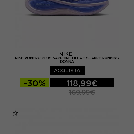
NIKE
NIKE VOMERO PLUS SAPPHIRE LILLA - SCARPE RUNNING
DONNA
ACQUISTA
-30%
118,99€
169,99€
EUR 36,5 / US 6
EUR 37,5 / US 6,5
EUR 38 / US 7
EUR 38,5 / US 7,5
EUR 39 / US 8
EUR 40 / US 8,5