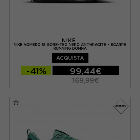
NIKE
NIKE VOMERO 18 GORE-TEX NERO ANTHRACITE - SCARPE
RUNNING DONNA
ACQUISTA
-41%
99,44€
169,99€
EUR 37,5 / US 6,5
EUR 38 / US 7
EUR 38,5 / US 7,5
EUR 39 / US 8
EUR 40 / US 8,5
EUR 40,5 / US 9
EUR 41 / US 9,5
EUR 42 / US 10