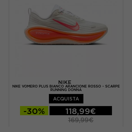
EUR 40,5 / US 9
EUR 41 / US 9,5
EUR 42 / US 10
NIKE
NIKE VOMERO PLUS BIANCO ARANCIONE ROSSO - SCARPE
RUNNING DONNA
ACQUISTA
-30%
118,99€
169,99€