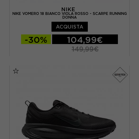
NIKE
NIKE VOMERO 18 BIANCO VIOLA ROSSO - SCARPE RUNNING
DONNA
ACQUISTA
-30%
104,99€
149,99€
EUR 38 / US 7
EUR 38,5 / US 7,5
EUR 39 / US 8
EUR 40 / US 8,5
EUR 40,5 / US 9
EUR 41 / US 9,5
EUR 42 / US 10