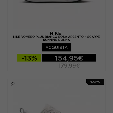
NIKE
NIKE VOMERO PLUS BIANCO ROSA ARGENTO - SCARPE
RUNNING DONNA
ACQUISTA
-13%
154,95€
179,99€
EUR 37,5 / US 6,5
EUR 38 / US 7
NUOVO
EUR 38,5 / US 7,5
EUR 39 / US 8
EUR 40 / US 8,5
EUR 40,5 / US 9
EUR 41 / US 9,5
EUR 42 / US 10