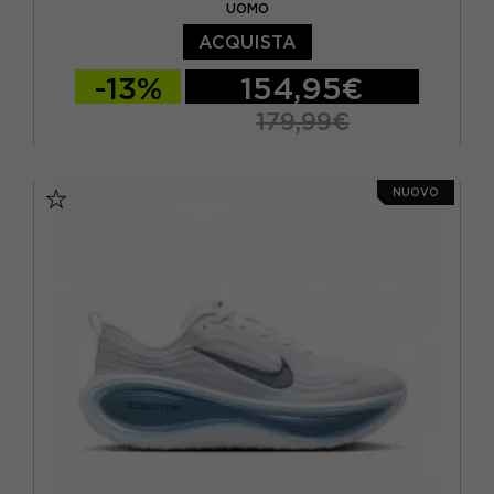
UOMO
ACQUISTA
-13%
154,95€
179,99€
EUR 41 / US 8
EUR 42 / US 8,5
NUOVO
EUR 42,5 / US 9
EUR 43 / US 9.5
EUR 44 / US 10
EUR 44,5 / US 10,5
EUR 45 / US 11
EUR 45,5 / US 11,5
EUR 46 / US 12