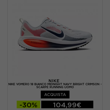
EUR 39 / US 8
EUR 40 / US 8,5
EUR 40,5 / US 9
EUR 41 / US 9,5
EUR 42 / US 10
NIKE
NIKE VOMERO 18 BIANCO MIDNIGHT NAVY BRIGHT CRIMSON -
SCARPE RUNNING UOMO
ACQUISTA
-30%
104,99€