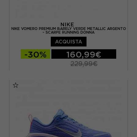
NIKE
NIKE VOMERO PREMIUM BARELY VERDE METALLIC ARGENTO
- SCARPE RUNNING DONNA
ACQUISTA
-30%
160,99€
229,99€
EUR 37,5 / US 6,5
EUR 38 / US 7
EUR 38,5 / US 7,5
EUR 39 / US 8
EUR 40 / US 8,5
EUR 40,5 / US 9
EUR 41 / US 9,5
EUR 42 / US 10