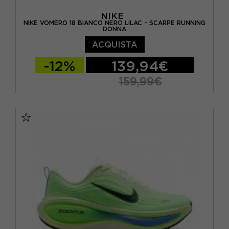
NIKE
NIKE VOMERO 18 BIANCO NERO LILAC - SCARPE RUNNING
DONNA
ACQUISTA
-12%
139,94€
159,99€
EUR 37,5 / US 6,5
EUR 38 / US 7
EUR 38,5 / US 7,5
EUR 39 / US 8
EUR 40 / US 8,5
EUR 40,5 / US 9
EUR 41 / US 9,5
EUR 42 / US 10