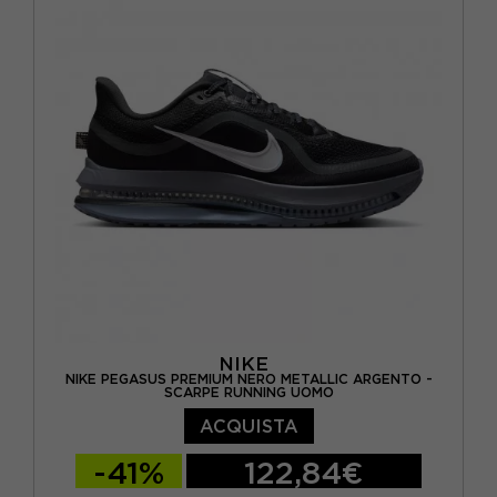
EUR 44 / US 10
EUR 44,5 / US 10,5
EUR 45 / US 11
EUR 45,5 / US 11,5
EUR 46 / US 12
NIKE
NIKE PEGASUS PREMIUM NERO METALLIC ARGENTO -
SCARPE RUNNING UOMO
ACQUISTA
-41%
122,84€