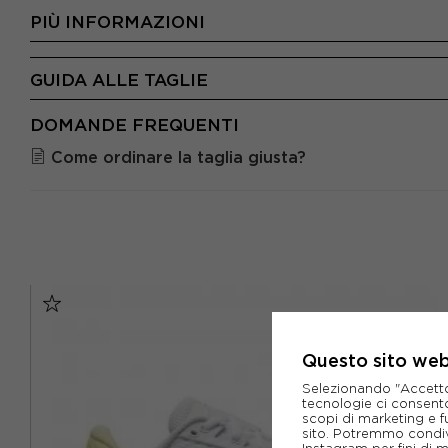
PIÙ INFORMAZIONI
GUIDA ALLE TAGLIE
DOMANDE FREQUENTI
Come ordinare la taglia giusta?
Questo sito web 
Selezionando "Accetto i
tecnologie ci consenton
scopi di marketing e f
sito. Potremmo condiv
Instagram per fini di 