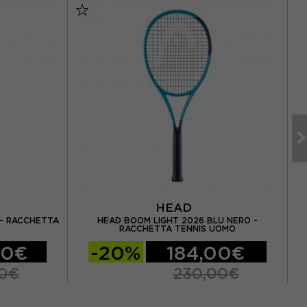
HEAD
- RACCHETTA
HEAD BOOM LIGHT 2026 BLU NERO -
W
RACCHETTA TENNIS UOMO
00€
-20%
184,00€
00€
230,00€