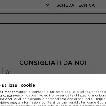
SCHEDA TECNICA
CONSIGLIATI DA NOI
utilizza i cookie
l monitoraggio", ci consenti di utilizzare cookie, pixel, tag e tecnolo
o, attraverso il dispositivo ed il browser da te utilizzati, di monitorar
unzionali, quali ad esempio la personalizzazione di annunci e il migl
idere queste informazioni con terzi: partner pubblicitari come Goo
marketing. Cliccando il pulsante "Chiudi" continuerai la navigazione c