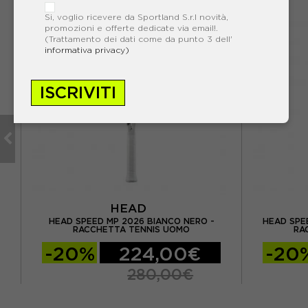
Si, voglio ricevere da Sportland S.r.l novità,
promozioni e offerte dedicate via email!.
(Trattamento dei dati come da punto 3 dell'
informativa privacy)
ISCRIVITI
HEAD
 -
HEAD SPEED MP 2026 BIANCO NERO -
HEAD SPE
RACCHETTA TENNIS UOMO
RA
-20%
224,00€
-20
280,00€