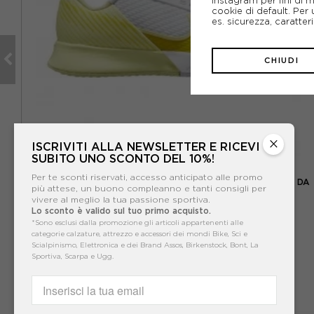
cookie di default. Per 
es. sicurezza, caratte
CHIUDI
×
ISCRIVITI ALLA NEWSLETTER E RICEVI
SUBITO UNO SCONTO DEL 10%!
NIKE
Per te sconti riservati, accesso anticipato alle promo
 -
NIKE AIR ZOOM VAPOR PRO 2 HC BIANCO GIALLO - SCARPE DA
più attese, un buono compleanno e tanti consigli per
TENNIS DONNA
vivere al meglio la tua passione sportiva.
-40%
77,99€
Lo sconto è valido sul tuo primo acquisto.
*Sono esclusi dalla promozione gli articoli appartenenti alle
129,99€
categorie calzature, attrezzo e accessori dei mondi Bike, Sci e
Scialpinismo, Elettronica e dei Brand Assos, Birkenstock, Bont, La
Sportiva, Scarpa e Ugg.