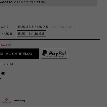
1 AGOSTO.
ORDINA ENTRO
35 MIN.
 US 7
EUR 38,5 / US 7,5
EUR 39 / US 8
 / US 9
EUR 41 / US 9,5
gazzino!
GI AL CARRELLO
DESIDERI
CHE