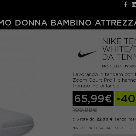
MO
DONNA
BAMBINO
ATTREZZ
NIKE T
WHITE/
DA TEN
MODELLO:
DV328
Lavorando in tandem con l
Zoom Court Pro Hc hanno u
trampolino di lancio.
65,99€
-4
109,99€
22,00 €
*PREZZI INCLUSA IVA ED ESCLUSE 