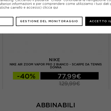
ulteriori informazioni e per comprendere come utilizziamo i tuoi dati p
ristiche carrello e accesso)
clicca qui
GESTIONE DEL MONITORAGGIO
ACCETTO I
NIKE
NIKE AIR ZOOM VAPOR PRO 2 BIANCO - SCARPE DA TENNIS
DONNA
-40%
77,99€
129,99€
ABBINABILI