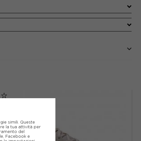
gie simili. Queste
e la tua attività per
ioramento del
gle, Facebook e
on le impostazioni