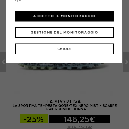
qui
ACCETTO IL MONITORAGGIO
GESTIONE DEL MONITORAGGIO
CHIUDI
LA SPORTIVA
IL
LA SPORTIVA TEMPESTA GORE-TEX NERO MIST - SCARPE
TRAIL RUNNING DONNA
-25%
146,25€
195,00€