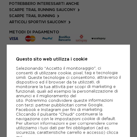
POTREBBERO INTERESSARTI ANCHE
SCARPE TRAIL RUNNING SAUCONY
SCARPE TRAIL RUNNING
ARTICOLI SPORTIVI SAUCONY
METODI DI PAGAMENTO
SCHEDA TECNICA
Questo sito web utilizza i cookie
Selezionando "Accetto il monitoraggio", ci
GUIDA ALLE TAGLIE
consenti di utilizzare cookie, pixel, tag e tecnologie
simili. Queste tecnologie ci consentono, attraverso il
dispositivo ed il browser da te utilizzati, di
DOMANDE FREQUENTI
monitorare la tua attività per scopi di marketing e
funzionali, quali ad esempio la personalizzazione di
Come ordinare la taglia giusta?
annunci e il miglioramento del
sito. Potremmo condividere queste informazioni
con terzi: partner pubblicitari come Google,
Facebook e Instagram per fini di marketing.
Cliccando il pulsante "Chiudi" continuerai la
navigazione con le impostazioni cookie di default.
Per ulteriori informazioni e per comprendere come
CONSIGLIATI DA NOI
utilizziamo i tuoi dati per fini obbligatori (ad es.
sicurezza, caratteristiche carrello e accesso)
clicca
VO