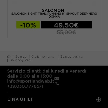
SALOMON
SALOMON TIGHT TRAIL RUNNING 6" SHKOUT DEEP NERO
NA
DONNA
-10%
49,50€
55,00€
Scarpe
Ciclismo, running e piscina
Scarpe trail running
Saucony Peregrine 16 Aqua Citron - Scarpe Trail Running Donna
Servizio clienti: dal lunedì a venerdì
dalle 9:00 alle 13:00
info@sportlandweb.it
+39.030.7778571
LINK UTILI