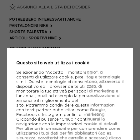
AGGIUNGI ALLA LISTA DEI DESIDERI
POTREBBERO INTERESSARTI ANCHE
PANTALONCINI NIKE
SHORTS PALESTRA
ARTICOLI SPORTIVI NIKE
METODI DI PAGAMENTO
Questo sito web utilizza i cookie
Selezionando "Accetto il monitoraggio", ci
PIÙ INFORMAZIONI
consenti di utilizzare cookie, pixel, tag e tecnologie
simili. Queste tecnologie ci consentono, attraverso il
SCHEDA TECNICA
dispositivo ed il browser da te utilizzati, di
monitorare la tua attività per scopi di marketing e
funzionali, quali ad esempio la personalizzazione di
GUIDA ALLE TAGLIE
annunci e il miglioramento del
sito. Potremmo condividere queste informazioni
con terzi: partner pubblicitari come Google,
Facebook e Instagram per fini di marketing.
Cliccando il pulsante "Chiudi" continuerai la
CONSIGLIATI DA NOI
navigazione con le impostazioni cookie di default.
Per ulteriori informazioni e per comprendere come
utilizziamo i tuoi dati per fini obbligatori (ad es.
sicurezza, caratteristiche carrello e accesso)
clicca