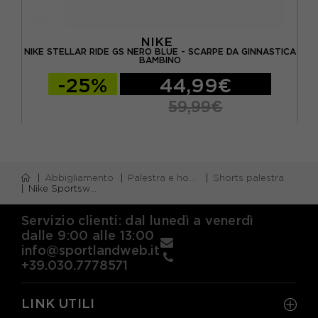
NIKE
NIKE STELLAR RIDE GS NERO BLUE - SCARPE DA GINNASTICA
NIK
BAMBINO
-25%
44,99€
59,99€
Abbigliamento
Palestra e home gym
Shorts palestra
Nike Sportswear Club Shorts Sportivi Big Swoosh Nero Bambino
Servizio clienti: dal lunedì a venerdì
dalle 9:00 alle 13:00
info@sportlandweb.it
+39.030.7778571
LINK UTILI