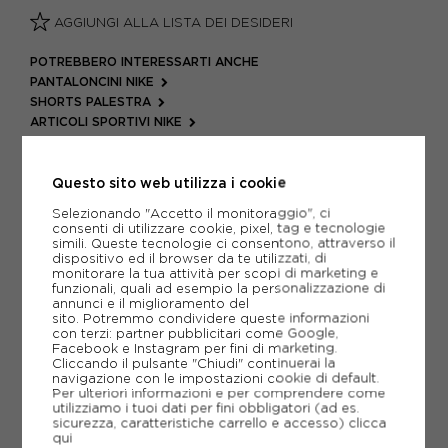
AGGIUNGI ALLA LISTA DEI DESIDERI
POTREBBERO INTERESSARTI ANCHE
PANTALONCINI NIKE
SHORTS PALESTRA
ARTICOLI SPORTIVI NIKE
METODI DI PAGAMENTO
Questo sito web utilizza i cookie
Selezionando "Accetto il monitoraggio", ci
consenti di utilizzare cookie, pixel, tag e tecnologie
PIÙ INFORMAZIONI
simili. Queste tecnologie ci consentono, attraverso il
dispositivo ed il browser da te utilizzati, di
monitorare la tua attività per scopi di marketing e
SCHEDA TECNICA
funzionali, quali ad esempio la personalizzazione di
annunci e il miglioramento del
GUIDA ALLE TAGLIE
sito. Potremmo condividere queste informazioni
con terzi: partner pubblicitari come Google,
Facebook e Instagram per fini di marketing.
Cliccando il pulsante "Chiudi" continuerai la
navigazione con le impostazioni cookie di default.
CONSIGLIATI DA NOI
Per ulteriori informazioni e per comprendere come
utilizziamo i tuoi dati per fini obbligatori (ad es.
sicurezza, caratteristiche carrello e accesso)
clicca
qui