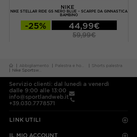
NIKE
NIKE STELLAR RIDE GS NERO BLUE - SCARPE DA GINNASTICA
NIK
BAMBINO
-25%
44,99€
59,99€
Abbigliamento
Palestra e home gym
Shorts palestra
Nike Sportswear Shorts Sportivi Logo Piccolo Nero Bambina
Servizio clienti: dal lunedì a venerdì
dalle 9:00 alle 13:00
info@sportlandweb.it
+39.030.7778571
LINK UTILI
IL MIO ACCOUNT